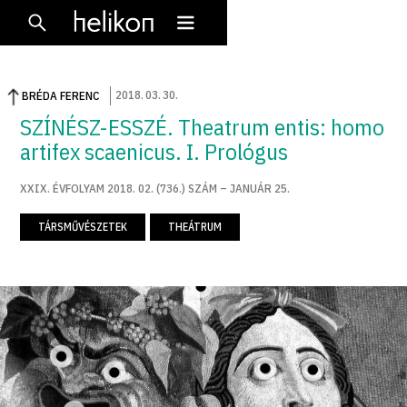
2018
.
03
.
30
.
BRÉDA FERENC
SZÍNÉSZ-ESSZÉ. Theatrum entis: homo
artifex scaenicus. I. Prológus
XXIX. ÉVFOLYAM 2018. 02. (736.) SZÁM – JANUÁR 25.
TÁRSMŰVÉSZETEK
THEÁTRUM