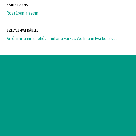
NÁNIA HANNA
Rostában a szem
SZÉLYES-PÁL DÁNIEL
Arról írni, amiről nehéz – interjú Farkas Wellmann Éva költővel