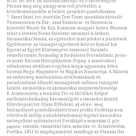
is (vö. lat. sors, tis, színházi szerep). Az ó-szövetségi ős-
Párnak meg még amúgy sem volt jövőbelátó, a
következményekbe is belátó, projektív gondolkozása.
7. Szent Szint, teo-teatrális Test-Teszt, mentálstruktúrált
Testamentum és Ész-, azaz Esszencia- és Szentencia-
közvetítő Mentő-Ez-Köz, Kozmosz-mozgató Instru-Mentum
tehát a létezési Scena Színésze: szemmel is látható,
Szemantikai Sámán, az egyéneket mint jeleket a jelentések
Együttesévé, az önmagát egyedinek hívő és ilymód hiú
Egyént az Együtt Közösségévé összevaró Varázsló,
összeforrasztó, formailag is fordulatos Forradalmár, proto-
és poszt-héroszi Hiérophántész-Főpap, a mindenkori,
váltakozóan átváltozó s egyben mégis ugyanama Jelen
bűvészi Mega-Magisztere és Mágikus fönntartója. A Színész
az emberiség minduntalani átváltozásának és
paradoxálisan állandó másságának vallásos rajongást
kiváltó, szemiotikai és szemantikai megszemélyesítője.
8. Arisztotelész, a teatrális Tér és Idő fehér foltjait
szellemtechnikailag háromszögelő s emezeket ilymód
föltérképező lét-Utazó fölfedező, az előre- meg
hátrapillantó gondolkodástörténet profán Profétája nem
véletlenül indítja a színháztudomány legelső kanonikus
szövegeként nyilvántartott Poétikáját a mimézisz (l. gör.
μίμησις, utánzás, visszatükrözés, másolás; vö. Arisztotelész,
Poétika, 1451 b) alapfogalmával, minthogy az Utánzás (lat.