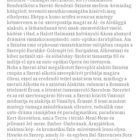
Rendezőként a Szerző-Rendező-Színész szellem-kémiailag
kitágított, teremtői szentháromságába kíséreli meg
elhelyezni. Eképp a homo artifex scenicus mintegy
kétszeresen is ön-szereposztja magát az Ál- és Alvilággá
alakuló, a láthatatlanná tevő sisak-szemvédőket viselő,
hádész-i Had, a Halott Halmazzá halványuló Káosz abszurd
drámává visszakocsonyásodó, onto-optikai darabjában. Ám
a Színész eme orpheuszi visszatekintése valójában csupán a
Szereplő Euridiké-Gólemjét (vö. Euripidész, Álkésztisz) és
kiber netizált szó- és sóbálvány-Szobrát támasztja föl és
indítja el újra az onto-optikai Opera ősi ösvényein.
Noha a Szerző által megalkotott Szereplőt alakító Színész
csupán a Szerző alkotói szerepkörét próbálja magára
ölteni, ezzel az eredendő tettel mást sem tesz, minthogy a
szerzői Alkotás és a színészi Alakítás, valamint a Rossznak
tételezett Érosz, a létezést összeszerelő Szerelem-Szeretet
és az ezt szertesugárzó Hérosz, a Szerző közötti Viszonyt
módosítja és alakítja át Viszállyá, Érisszé. S teszi mindezt
mintegy önmaga szándékainak ellenére, tudniillik eme
onto-dráma rámájában és paradigmatikus, paradicsomi
Kert-Keretében, ami a Terra-i téridő-Mező Meze és
jellemző Jel-meze, Ember-Umbrának, Árnyjátékos,
alaktani kép- és kromatikai Szín-művésznek lenni olyan
Hivatás és Szerep, amely Jó- és egyben Bal-Szerencsés Sors