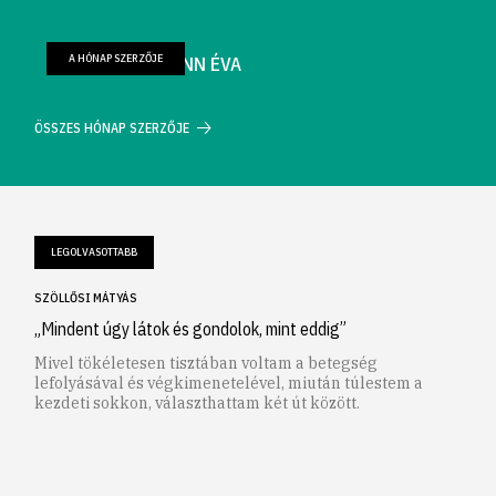
A HÓNAP SZERZŐJE
FARKAS WELLMANN ÉVA
ÖSSZES HÓNAP SZERZŐJE
LEGOLVASOTTABB
SZÖLLŐSI MÁTYÁS
„Mindent úgy látok és gondolok, mint eddig”
Mivel tökéletesen tisztában voltam a betegség
lefolyásával és végkimenetelével, miután túlestem a
kezdeti sokkon, választhattam két út között.