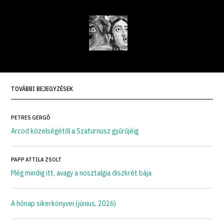
TOVÁBBI BEJEGYZÉSEK
PETRES GERGŐ
Arcod közelségétől a Szaturnusz gyűrűjéig
PAPP ATTILA ZSOLT
Még mindig itt, avagy a nosztalgia diszkrét bája
A hónap sikerkönyvei (június, 2026)