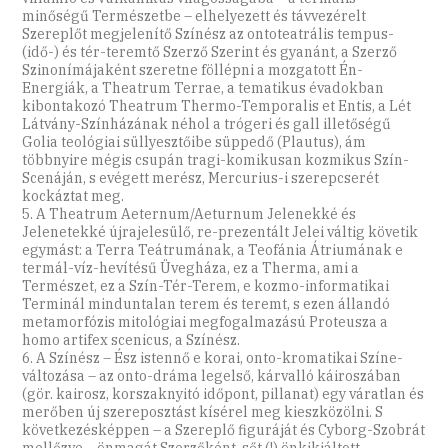
minőségű Természetbe – elhelyezett és távvezérelt
Szereplőt megjelenítő Színész az ontoteatrális tempus-
(idő-) és tér-teremtő Szerző Szerint és gyanánt, a Szerző
Szinonímájaként szeretne föllépni a mozgatott Én-
Energiák, a Theatrum Terrae, a tematikus évadokban
kibontakozó Theatrum Thermo-Temporalis et Entis, a Lét
Látvány-Színházának néhol a trógeri és gall illetőségű
Golia teológiai süllyesztőibe süppedő (Plautus), ám
többnyire mégis csupán tragi-komikusan kozmikus Szín-
Scenáján, s evégett merész, Mercurius-i szerepcserét
kockáztat meg.
5. A Theatrum Aeternum/Aeturnum Jelenekké és
Jelenetekké újrajelesülő, re-prezentált Jelei váltig követik
egymást: a Terra Teátrumának, a Teofánia Átriumának e
termál-víz-hevítésű Üvegháza, ez a Therma, ami a
Természet, ez a Szín-Tér-Terem, e kozmo-informatikai
Terminál minduntalan terem és teremt, s ezen állandó
metamorfózis mitológiai megfogalmazású Proteusza a
homo artifex scenicus, a Színész.
6. A Színész – Ész istennő e korai, onto-kromatikai Színe-
változása – az onto-dráma legelső, kárvalló káiroszában
(gör. kairosz, korszaknyitó időpont, pillanat) egy váratlan és
merőben új szereposztást kísérel meg kieszközölni. S
következésképpen – a Szereplő figuráját és Cyborg-Szobrát
mellőzve – önmagát Szerzőként, sőt (!) önkikiáltott