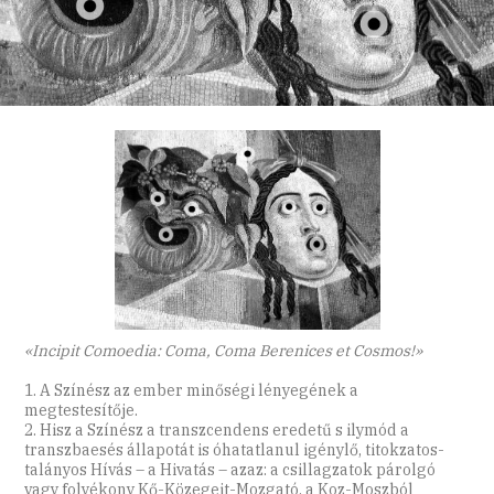
«Incipit Comoedia: Coma, Coma Berenices et Cosmos!»
1. A Színész az ember minőségi lényegének a
megtestesítője.
2. Hisz a Színész a transzcendens eredetű s ilymód a
transzbaesés állapotát is óhatatlanul igénylő, titokzatos-
talányos Hívás – a Hivatás – azaz: a csillagzatok párolgó
vagy folyékony Kő-Közegeit-Mozgató, a Koz-Moszból