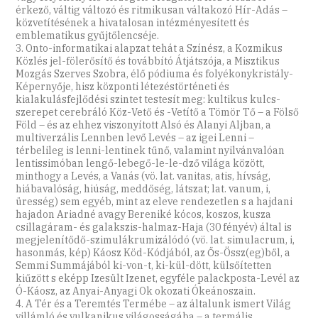
érkező, váltig változó és ritmikusan váltakozó Hír-Adás –
közvetítésének a hivatalosan intézményesített és
emblematikus gyűjtőlencséje.
3. Onto-informatikai alapzat tehát a Színész, a Kozmikus
Közlés jel-fölerősítő és továbbító Átjátszója, a Misztikus
Mozgás Szerves Szobra, élő pódiuma és folyékonykristály-
Képernyője, hisz központi létezéstörténeti és
kialakulásfejlődési szintet testesít meg: kultikus kulcs-
szerepet cerebráló Köz-Vető és -Vetítő a Tömör Tő – a Fölső
Föld – és az ehhez viszonyított Alsó és Alanyi Aljban, a
multiverzális Lennben levő Levés – az igei Lenni –
térbelileg is lenni-lentinek tűnő, valamint nyilvánvalóan
lentissimóban lengő-lebegő-le-le-dző világa között,
minthogy a Levés, a Vanás (vö. lat. vanitas, atis, hívság,
hiábavalóság, hiúság, meddőség, látszat; lat. vanum, i,
üresség) sem egyéb, mint az eleve rendezetlen s a hajdani
hajadon Ariadné avagy Bereniké kócos, koszos, kusza
csillagáram- és galakszis-halmaz-Haja (30 fényév) által is
megjelenítődő-szimulákrumizálódó (vö. lat. simulacrum, i,
hasonmás, kép) Káosz Köd-Kódjából, az Ős-Össz(eg)ből, a
Semmi Summájából ki-von-t, ki-kül-dött, külsőítetten
kiűzött s eképp Izesült Izenet, egyféle palackposta-Levél az
Ó-Káosz, az Anyai-Anyagi Ok okozati Ókeánoszain.
4. A Tér és a Teremtés Termébe – az általunk ismert Világ
villámló és vulkanikus világosságába – a termális