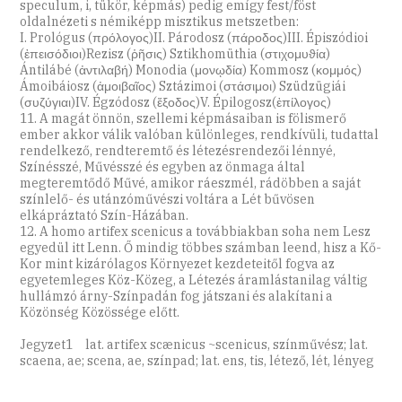
speculum, i, tükör, képmás) pedig emígy fest/föst
oldalnézeti s némiképp misztikus metszetben:
I. Prológus (πρόλογος)II. Párodosz (πάροδος)III. Épiszódioi
(ἐπεισόδιοι)Rezisz (ῥῆσις) Sztikhomüthia (στιχομυϑία)
Ántilábé (ἀντιλαβή) Monodia (μονῳδία) Kommosz (κομμός)
Ámoibáiosz (ἀμοιβαῖος) Sztázimoi (στάσιμοι) Szüdzügiái
(συζύγιαι)IV. Égzódosz (ἔξοδος)V. Épilogosz(ἐπίλογος)
11. A magát önnön, szellemi képmásaiban is fölismerő
ember akkor válik valóban különleges, rendkívüli, tudattal
rendelkező, rendteremtő és létezésrendezői lénnyé,
Színésszé, Művésszé és egyben az önmaga által
megteremtődő Művé, amikor ráeszmél, rádöbben a saját
színlelő- és utánzóművészi voltára a Lét bűvösen
elkápráztató Szín-Házában.
12. A homo artifex scenicus a továbbiakban soha nem Lesz
egyedül itt Lenn. Ő mindig többes számban leend, hisz a Kő-
Kor mint kizárólagos Környezet kezdeteitől fogva az
egyetemleges Köz-Közeg, a Létezés áramlástanilag váltig
hullámzó árny-Színpadán fog játszani és alakítani a
Közönség Közössége előtt.
Jegyzet1 lat. artifex scænicus ~scenicus, színművész; lat.
scaena, ae; scena, ae, színpad; lat. ens, tis, létező, lét, lényeg