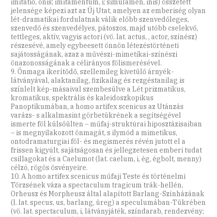
imitatio, onis; imitamentum, i; simulamen, inis) összetett
jelensége képezi azt az Új Utat, amelyen az emberiség olyan
lét-dramatikai fordulatnak válik előbb szenvedőleges,
szenvedő és szenvedélyes, pátoszos, majd utóbb cselekvő,
tettleges, aktív, vagyis actori (vö. lat. actus, , actor, színész)
részesévé, amely egybeesett önnön létezéstörténeti
sajátosságának, azaz a művészi-mimetikai-színészi
önazonosságának a célirányos fölismerésével.
9. Önmaga ikerítődő, szellemileg kivetülő árnyék-
látványával, alaktanilag, fizikailag és rezgéstanilag is
színlelt kép-másaival szembesülve a Lét prizmatikus,
kromatikus, spektrális és kaleidoszkopikus
Panoptikumában, a homo artifex scenicus az Utánzás
varázs- s alkalmasint görbetükrének a segítségével
ismerte föl külsőülten – műfaj-struktúrai hiposztázisaiban
– is megnyilakozott önmagát, s ilymód a mime­tikus,
ontodramaturgiai föl- és megismerés révén jutott el a
frissen kigyúlt, sajátságosan és jellegzetesen emberi tudat
csillagokat és a Caelumot (lat. caelum, i, ég, égbolt, menny)
célzó, rögös ösvényeire.
10. A homo artifex scenicus műfaji Teste és történelmi
Törzsének váza a spectaculum tragicum trák-hellén,
Orheusz és Morpheusz által alapított Barlang-Színházának
(l. lat. specus, us, barlang, üreg) a speculumában-Tükrében
(vö. lat. spectaculum, i, látványjáték, színdarab, rendezvény;