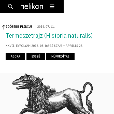
IDŐSEBB PLINIUS
2016
.
07
.
11
.
Természetrajz (Historia naturalis)
XXVII. ÉVFOLYAM 2016. 08. (694.) SZÁM – ÁPRILIS 25.
AGORA
ESSZÉ
MŰFORDÍTÁS