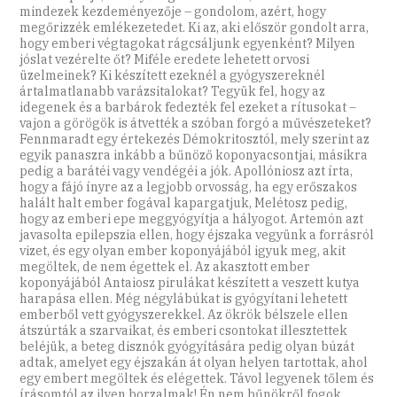
mindezek kezdeményezője – gondolom, azért, hogy
megőrizzék emlékezetedet. Ki az, aki először gondolt arra,
hogy emberi végtagokat rágcsáljunk egyenként? Milyen
jóslat vezérelte őt? Miféle eredete lehetett orvosi
üzelmeinek? Ki készített ezeknél a gyógyszereknél
ártalmatlanabb varázsitalokat? Tegyük fel, hogy az
idegenek és a barbárok fedezték fel ezeket a rítusokat –
vajon a görögök is átvették a szóban forgó a művészeteket?
Fennmaradt egy értekezés Démokritosztól, mely szerint az
egyik panaszra inkább a bűnöző koponyacsontjai, másikra
pedig a barátéi vagy vendégéi a jók. Apollóniosz azt írta,
hogy a fájó ínyre az a legjobb orvosság, ha egy erőszakos
halált halt ember fogával kapargatjuk, Melétosz pedig,
hogy az emberi epe meggyógyítja a hályogot. Artemón azt
javasolta epilepszia ellen, hogy éjszaka vegyünk a forrásról
vizet, és egy olyan ember koponyájából igyuk meg, akit
megöltek, de nem égettek el. Az akasztott ember
koponyájából Antaiosz pirulákat készített a veszett kutya
harapása ellen. Még négylábúkat is gyógyítani lehetett
emberből vett gyógyszerekkel. Az ökrök bélszele ellen
átszúrták a szarvaikat, és emberi csontokat illesztettek
beléjük, a beteg disznók gyógyítására pedig olyan búzát
adtak, amelyet egy éjszakán át olyan helyen tartottak, ahol
egy embert megöltek és elégettek. Távol legyenek tőlem és
írásomtól az ilyen borzalmak! Én nem bűnökről fogok