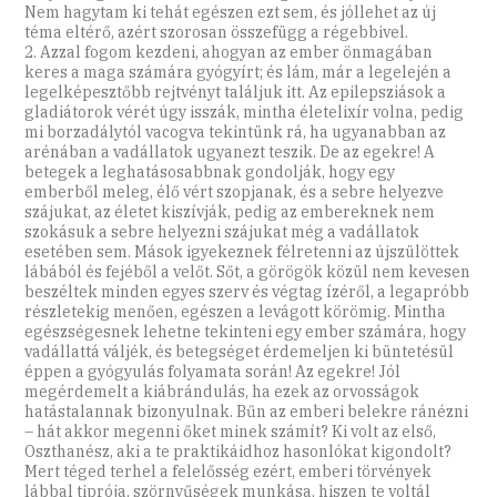
Nem hagytam ki tehát egészen ezt sem, és jóllehet az új
téma eltérő, azért szorosan összefügg a régebbivel.
2. Azzal fogom kezdeni, ahogyan az ember önmagában
keres a maga számára gyógyírt; és lám, már a legelején a
legelképesztőbb rejtvényt találjuk itt. Az epilepsziások a
gladiátorok vérét úgy isszák, mintha életelixír volna, pedig
mi borzadálytól vacogva tekintünk rá, ha ugyanabban az
arénában a vadállatok ugyanezt teszik. De az egekre! A
betegek a leghatásosabbnak gondolják, hogy egy
emberből meleg, élő vért szopjanak, és a sebre helyezve
szájukat, az életet kiszívják, pedig az embereknek nem
szokásuk a sebre helyezni szájukat még a vadállatok
esetében sem. Mások igyekeznek félretenni az újszülöttek
lábából és fejéből a velőt. Sőt, a görögök közül nem kevesen
beszéltek minden egyes szerv és végtag ízéről, a legapróbb
részletekig menően, egészen a levágott körömig. Mintha
egészségesnek lehetne tekinteni egy ember számára, hogy
vadállattá váljék, és betegséget érdemeljen ki büntetésül
éppen a gyógyulás folyamata során! Az egekre! Jól
megérdemelt a kiábrándulás, ha ezek az orvosságok
hatástalannak bizonyulnak. Bűn az emberi belekre ránézni
– hát akkor megenni őket minek számít? Ki volt az első,
Oszthanész, aki a te praktikáidhoz hasonlókat kigondolt?
Mert téged terhel a felelősség ezért, emberi törvények
lábbal tiprója, szörnyűségek munkása, hiszen te voltál