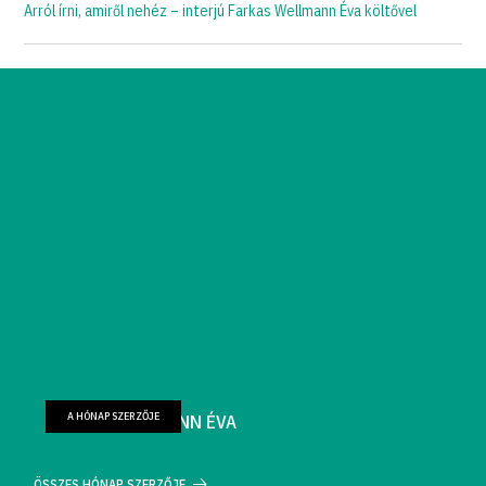
Arról írni, amiről nehéz – interjú Farkas Wellmann Éva költővel
A HÓNAP SZERZŐJE
FARKAS WELLMANN ÉVA
ÖSSZES HÓNAP SZERZŐJE