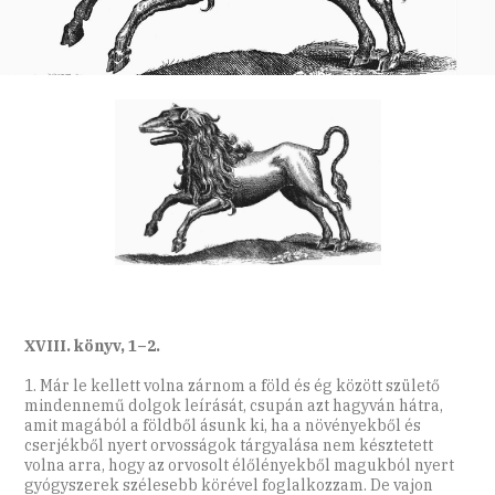
XVIII. könyv, 1–2.
1. Már le kellett volna zárnom a föld és ég között születő
mindennemű dolgok leírását, csupán azt hagyván hátra,
amit magából a földből ásunk ki, ha a növényekből és
cserjékből nyert orvosságok tárgyalása nem késztetett
volna arra, hogy az orvosolt élőlényekből magukból nyert
gyógyszerek szélesebb körével foglalkozzam. De vajon