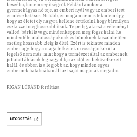
beszélni, hanem segítségről. Például amikor a
gyermekágyas nő teje, az emberi nyál vagy az emberi test
érintése hatásos. Mi több, én magam nem is tekintem úgy,
hogy az életet oly nagyra kellene értékelni, hogy bármilyen
eszközzel meghosszabbítsuk. Te pedig, aki ezt a véleményt
vallod, bárki is vagy, mindenképpen meg fogsz halni, ha
mindenféle utálatosságoknak és bűnöknek köszönhetően
esetleg hosszabb ideig is éltél. Ezért is tekintse minden
ember úgy, hogy a maga lelkének orvosságai közül a
legelső nem más, mint hogy a természet által az embernek
juttatott áldások legnagyobbja az időben bekövetkezett
halál, és ebben is a legjobb az, hogy minden egyes
embernek hatalmában áll azt saját magának megadni.
RIGÁN LÓRÁND fordítása
MEGOSZTÁS