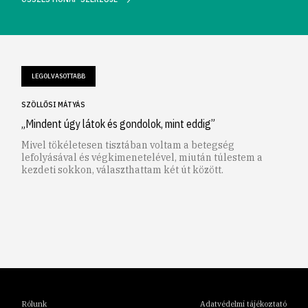
LEGOLVASOTTABB
SZÖLLŐSI MÁTYÁS
„Mindent úgy látok és gondolok, mint eddig”
Mivel tökéletesen tisztában voltam a betegség
lefolyásával és végkimenetelével, miután túlestem a
kezdeti sokkon, választhattam két út között.
1
2
3
4
5
6
Rólunk
Adatvédelmi tájékoztató