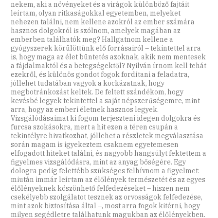
nekem, aki a növényeket és a virágok különböző fajtáit
leírtam, olyan ritkaságokkal egyetemben, melyeket
nehezen találni, nem kellene azokról az ember számára
hasznos dolgokról is szólnom, amelyek magában az
emberben találhatók meg? Hallgatnom kellene a
gyógyszerek körülöttünk elő forrásairól – tekintettel arra
is, hogy maga az élet büntetés azoknak, akik nem mentesek
a fájdalmaktól és a betegségektől? Nyilván írnom kell tehát
ezekről, és különös gondot fogok fordítani a feladatra,
jóllehet tudatában vagyok a kockázatnak, hogy
megbotránkozást keltek. De feltett szándékom, hogy
kevésbé legyek tekintettel a saját népszerűségemre, mint
arra, hogy az emberi életnek hasznos legyek.
Vizsgálódásaimat ki fogom terjeszteni idegen dolgokra és
furcsa szokásokra, mert a hit ezen a téren csupán a
tekintélyre hivatkozhat, jóllehet a részletek megválasztása
során magam is igyekeztem csaknem egyetemesen
elfogadott hiteket találni, és nagyobb hangsúlyt fektettem a
figyelmes vizsgálódásra, mint az anyag bőségére. Egy
dologra pedig felettébb szükséges felhívnom a figyelmet:
miután immár leírtam az élőlények természetét és az egyes
élőlényeknek köszönhető felfedezéseket – hiszen nem
csekélyebb szolgálatot tesznek az orvosságok felfedezése,
mint azok biztosítása által –, most arra fogok kitérni, hogy
milyen segédletre találhatunk magukban az élőlényekben.