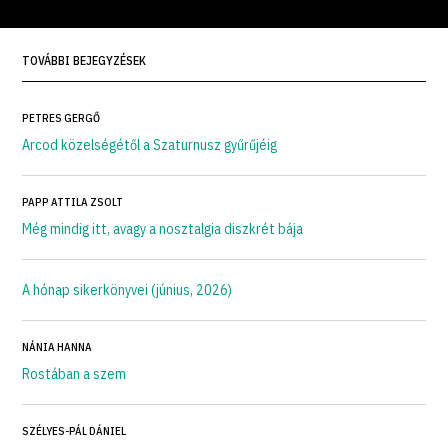
TOVÁBBI BEJEGYZÉSEK
PETRES GERGŐ
Arcod közelségétől a Szaturnusz gyűrűjéig
PAPP ATTILA ZSOLT
Még mindig itt, avagy a nosztalgia diszkrét bája
A hónap sikerkönyvei (június, 2026)
NÁNIA HANNA
Rostában a szem
SZÉLYES-PÁL DÁNIEL