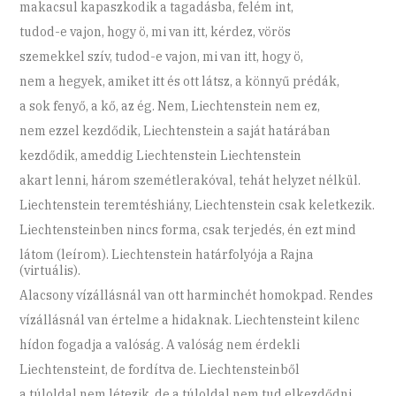
makacsul kapaszkodik a tagadásba, felém int,
tudod-e vajon, hogy ö, mi van itt, kérdez, vörös
szemekkel szív, tudod-e vajon, mi van itt, hogy ö,
nem a hegyek, amiket itt és ott látsz, a könnyű prédák,
a sok fenyő, a kő, az ég. Nem, Liechtenstein nem ez,
nem ezzel kezdődik, Liechtenstein a saját határában
kezdődik, ameddig Liechtenstein Liechtenstein
akart lenni, három szemétlerakóval, tehát helyzet nélkül.
Liechtenstein teremtéshiány, Liechtenstein csak keletkezik.
Liechtensteinben nincs forma, csak terjedés, én ezt mind
látom (leírom). Liechtenstein határfolyója a Rajna
(virtuális).
Alacsony vízállásnál van ott harminchét homokpad. Rendes
vízállásnál van értelme a hidaknak. Liechtensteint kilenc
hídon fogadja a valóság. A valóság nem érdekli
Liechtensteint, de fordítva de. Liechtensteinből
a túloldal nem létezik, de a túloldal nem tud elkezdődni