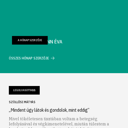
A HÓNAP SZERZŐJE
FARKAS WELLMANN ÉVA
ÖSSZES HÓNAP SZERZŐJE
LEGOLVASOTTABB
SZÖLLŐSI MÁTYÁS
„Mindent úgy látok és gondolok, mint eddig”
Mivel tökéletesen tisztában voltam a betegség
lefolyásával és végkimenetelével, miután túlestem a