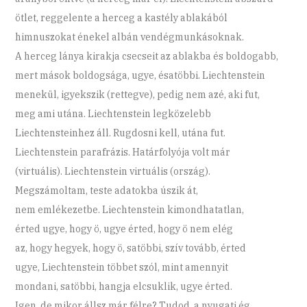
ötlet, reggelente a herceg a kastély ablakából
himnuszokat énekel albán vendégmunkásoknak.
A herceg lánya kirakja csecseit az ablakba és boldogabb,
mert mások boldogsága, ugye, ésatöbbi. Liechtenstein
menekül, igyekszik (rettegve), pedig nem azé, aki fut,
meg ami utána. Liechtenstein legközelebb
Liechtensteinhez áll. Rugdosni kell, utána fut.
Liechtenstein parafrázis. Határfolyója volt már
(virtuális). Liechtenstein virtuális (ország).
Megszámoltam, teste adatokba úszik át,
nem emlékezetbe. Liechtenstein kimondhatatlan,
érted ugye, hogy ö, ugye érted, hogy ö nem elég
az, hogy hegyek, hogy ö, satöbbi, szív tovább, érted
ugye, Liechtenstein többet szól, mint amennyit
mondani, satöbbi, hangja elcsuklik, ugye érted.
Igen, de mikor állsz már félre? Tudod, a nyugati ég,