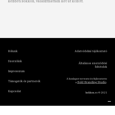
kezdeti sokkon, választhattam két út között.
1
2
3
4
5
6
Rólunk
Adatvédelmi tájékoztató
Szerzőink
Általános szerződési
feltételek
Impresszum
A honlapot tervezte és fejlesztette
Támogatók és partnerek
Bold Branding Studio
a
.
Kapcsolat
helikon.ro
© 2021