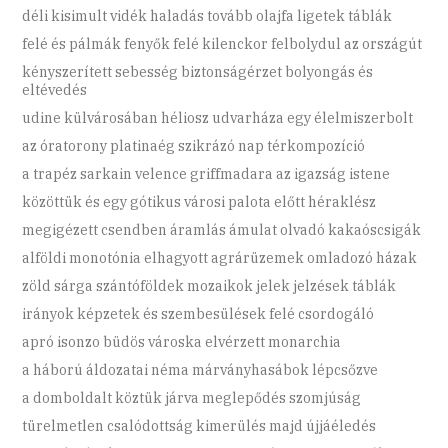
déli kisimult vidék haladás tovább olajfa ligetek táblák
felé és pálmák fenyők felé kilenckor felbolydul az országút
kényszerített sebesség biztonságérzet bolyongás és
eltévedés
udine külvárosában héliosz udvarháza egy élelmiszerbolt
az óratorony platinaég szikrázó nap térkompozíció
a trapéz sarkain velence griffmadara az igazság istene
közöttük és egy gótikus városi palota előtt héraklész
megigézett csendben áramlás ámulat olvadó kakaóscsigák
alföldi monotónia elhagyott agrárüzemek omladozó házak
zöld sárga szántóföldek mozaikok jelek jelzések táblák
irányok képzetek és szembesülések felé csordogáló
apró isonzo büdös városka elvérzett monarchia
a háború áldozatai néma márványhasábok lépcsőzve
a domboldalt köztük járva meglepődés szomjúság
türelmetlen csalódottság kimerülés majd újjáéledés