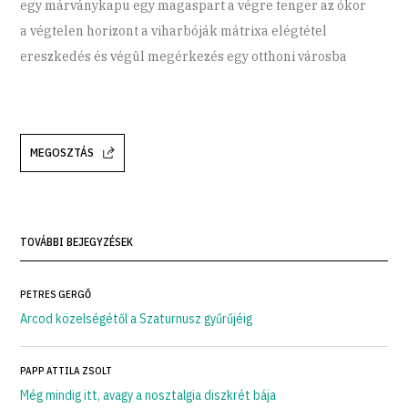
egy márványkapu egy magaspart a végre tenger az ókor
a végtelen horizont a viharbóják mátrixa elégtétel
ereszkedés és végül megérkezés egy otthoni városba
MEGOSZTÁS
TOVÁBBI BEJEGYZÉSEK
PETRES GERGŐ
Arcod közelségétől a Szaturnusz gyűrűjéig
PAPP ATTILA ZSOLT
Még mindig itt, avagy a nosztalgia diszkrét bája