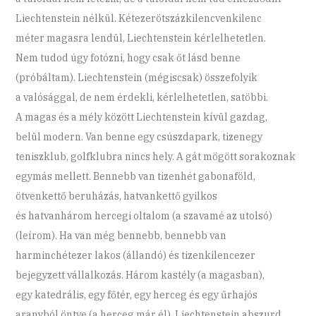
Liechtenstein nélkül. Kétezerötszázkilencvenkilenc
méter magasra lendül, Liechtenstein kérlelhetetlen.
Nem tudod úgy fotózni, hogy csak őt lásd benne
(próbáltam). Liechtenstein (mégiscsak) összefolyik
a valósággal, de nem érdekli, kérlelhetetlen, satöbbi.
A magas és a mély között Liechtenstein kívül gazdag,
belül modern. Van benne egy csúszdapark, tizenegy
teniszklub, golfklubra nincs hely. A gát mögött sorakoznak
egymás mellett. Bennebb van tizenhét gabonaföld,
ötvenkettő beruházás, hatvankettő gyilkos
és hatvanhárom hercegi oltalom (a szavamé az utolsó)
(leírom). Ha van még bennebb, bennebb van
harminchétezer lakos (állandó) és tizenkilencezer
bejegyzett vállalkozás. Három kastély (a magasban),
egy katedrális, egy főtér, egy herceg és egy űrhajós
aranyból öntve (a herceg már él). Liechtenstein abszurd