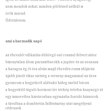
nem mondok sokat, minden jelölésed nélkül is
örök marad.
Üdvözletem.
ami a harmadik napé
az ébrenlét villámlás dübörgő eső rosszul felvert sátor
bizonytalan álom parasztbarokk a jupiter és az uranusz
a haragos ég öt óra alvás majd ébredés rossz időjárás
újabb jósolt vihar sietség a verseny magammal az üres
gyomrom a hegyekről alábukó hideg szelíd búcsú
a hegyektől táguló horizont tér térkép telefon kanyargó út
egy ismeretlen kisvárosban egymásba fonódó házsorok
a távolban a dombtetőn falfestmény utat szegélyező
cédrusok