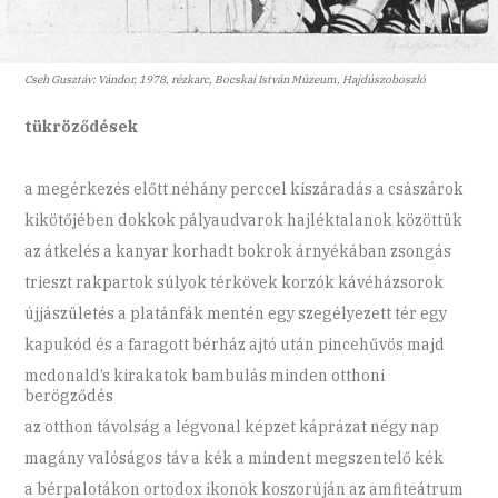
Cseh Gusztáv: Vándor, 1978, rézkarc, Bocskai István Múzeum, Hajdúszoboszló
tükröződések
a megérkezés előtt néhány perccel kiszáradás a császárok
kikötőjében dokkok pályaudvarok hajléktalanok közöttük
az átkelés a kanyar korhadt bokrok árnyékában zsongás
trieszt rakpartok súlyok térkövek korzók kávéházsorok
újjászületés a platánfák mentén egy szegélyezett tér egy
kapukód és a faragott bérház ajtó után pincehűvös majd
mcdonald’s kirakatok bambulás minden otthoni
berögződés
az otthon távolság a légvonal képzet káprázat négy nap
magány valóságos táv a kék a mindent megszentelő kék
a bérpalotákon ortodox ikonok koszorúján az amfiteátrum