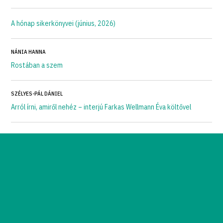
A hónap sikerkönyvei (június, 2026)
NÁNIA HANNA
Rostában a szem
SZÉLYES-PÁL DÁNIEL
Arról írni, amiről nehéz – interjú Farkas Wellmann Éva költővel