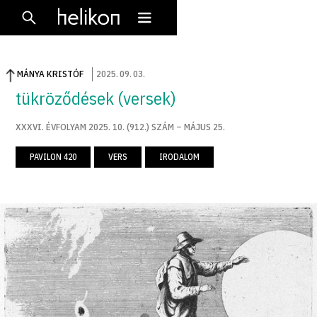
MÁNYA KRISTÓF
2025
.
09
.
03
.
tükröződések (versek)
XXXVI. ÉVFOLYAM 2025. 10. (912.) SZÁM – MÁJUS 25.
PAVILON 420
VERS
IRODALOM