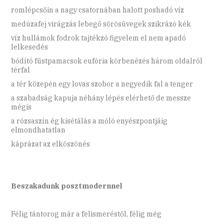
romlépcsőin a nagy csatornában halott poshadó víz
medúzafej virágzás lebegő sörösüvegek szikrázó kék
víz hullámok fodrok tajtékzó figyelem el nem apadó
lelkesedés
bódító füstpamacsok eufória körbenézés három oldalról
térfal
a tér közepén egy lovas szobor a negyedik fal a tenger
a szabadság kapuja néhány lépés elérhető de messze
mégis
a rózsaszín ég kisétálás a móló enyészpontjáig
elmondhatatlan
káprázat az elköszönés
Beszakadunk posztmodernnel
Félig tántorog már a felismeréstől, félig még