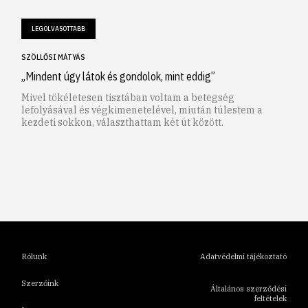
LEGOLVASOTTABB
SZÖLLŐSI MÁTYÁS
„Mindent úgy látok és gondolok, mint eddig”
Mivel tökéletesen tisztában voltam a betegség
lefolyásával és végkimenetelével, miután túlestem a
kezdeti sokkon, választhattam két út között.
1
2
3
4
5
6
Rólunk
Adatvédelmi tájékoztató
Szerzőink
Általános szerződési
feltételek