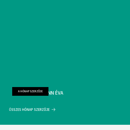
A HÓNAP SZERZŐJE
FARKAS WELLMANN ÉVA
ÖSSZES HÓNAP SZERZŐJE