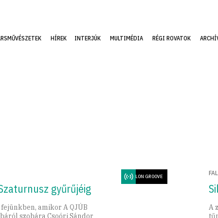
ÁRSMŰVÉSZETEK
HÍREK
INTERJÚK
MULTIMÉDIA
RÉGI ROVATOK
ARCHÍ
FA
PAVILON GROOVE
Szaturnusz gyűrűjéig
S
 fejünkben, amikor A QJÚB
A 
obáról szobára Csoóri Sándor
tűn