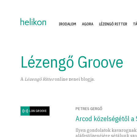
IRODALOM
AGORA
LÉZENGŐ RITTER
T
Lézengő Groove
A
Lézengő Ritter
online zenei blogja.
PETRES GERGŐ
PAVILON GROOVE
Arcod közelségétől a 
Ilyen gondolatok kavarognak
aláfestőzenéjére sétálunk sz