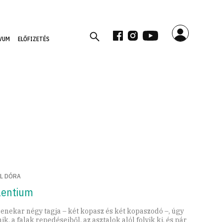
VUM
ELŐFIZETÉS
LL DÓRA
ilentium
zenekar négy tagja – két kopasz és két kopaszodó –, úgy
ik, a falak repedéseiből, az asztalok alól folyik ki, és pár