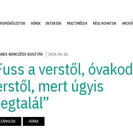
ÁRSMŰVÉSZETEK
HÍREK
INTERJÚK
MULTIMÉDIA
RÉGI ROVATOK
ARCHÍ
NDI-BENCZÉDI GUSZTÁV
2026
.
06
.
26
.
Fuss a verstől, óvakod
erstől, mert úgyis
egtalál”
SZÁMOLÓK
HÍREK