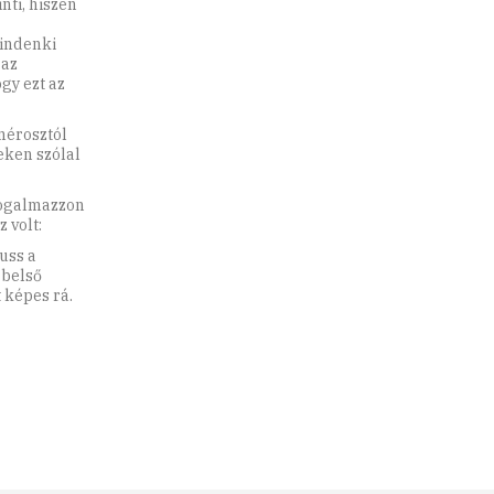
ti, hiszen
indenki
 az
gy ezt az
omérosztól
eken szólal
fogalmazzon
 volt:
Fuss a
 belső
 képes rá.