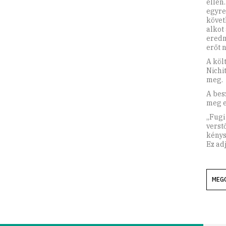
ellen
egyre
követ
alkot
eredm
erőt 
A köl
Nichi
meg.
A bes
meg e
„Fugi 
verst
kénys
Ez adj
MEG