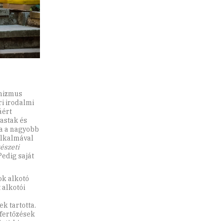
unizmus
i irodalmi
áért
vastak és
a a nagyobb
alkalmával
tészeti
Pedig saját
ok alkotó
 alkotói
k tartotta.
 fertőzések