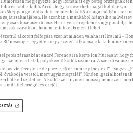
. Humorosan megjegyezte, hogy Romániát egy beteg országnak tekin
 több és több a költő. Arról, hogy ki nevezheti magát költőnek, a
kezőképpen gondolkodott: mindenki költő a maga módján, mert m
 a saját szakmájában. Ha azonban a munkából hiányzik a művészet,
ény csak középszerű lesz. Hisz a vers erejében és úgy gondolja, ho
nemcsak szavakkal, hanem tettekkel is mérni lehet.
tészetről alkotott felfogása szerint minden valaha írt lírai mű – H
ta Stănescuig – „egyetlen nagy szerző” alkotása, aki különböző nev
zélgetés zárásaként André Ferenc arra kérte Ion Mureșant, hogy 
gy üzenetet a fiatal, pályakezdő költők számára. A szerző válasza ez
de poezie, ferește-te de poezie, că oricum te găsește el” – vagyis: „
ől, óvakodj a verstől, mert úgyis megtalál”. Minden igazi alkotásnak
zerből kell születnie. A költő azért ír, mert muszáj, nem azért, mert
a a mű hitelességét és erejét.
OSZTÁS