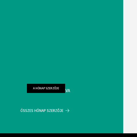
A HÓNAP SZERZŐJE
FARKAS WELLMANN ÉVA
ÖSSZES HÓNAP SZERZŐJE