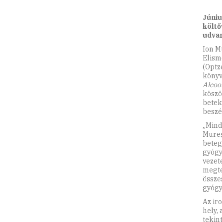
Júniu
költő
udva
Ion M
Elism
(Optz
könyv
Alcoo
köszö
betek
beszé
„Mind
Mureș
beteg
gyógy
vezet
megtes
össze
gyógy
Az ir
hely,
tekin