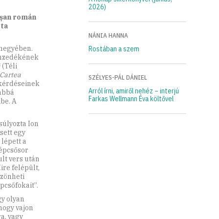
2026)
eșan román
ota
NÁNIA HANNA
 megyében.
Rostában a szem
nemzedékének
ă
(Téli
Cartea
SZÉLYES-PÁL DÁNIEL
 kérdéseinek
Arról írni, amiről nehéz – interjú
vábbá
Farkas Wellmann Éva költővel
be. A
súlyozta Ion
sett egy
lépett a
lépcsősor
lt vers után
ire felépült,
szönheti
pcsőfokait”.
gy olyan
 hogy vajon
a, vagy