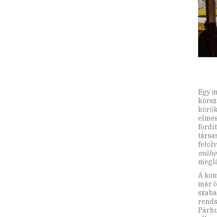
Egy m
korsz
körök
elmes
fordí
társa
felol
műhe
meglá
A kom
már ö
szaba
rends
Párhu