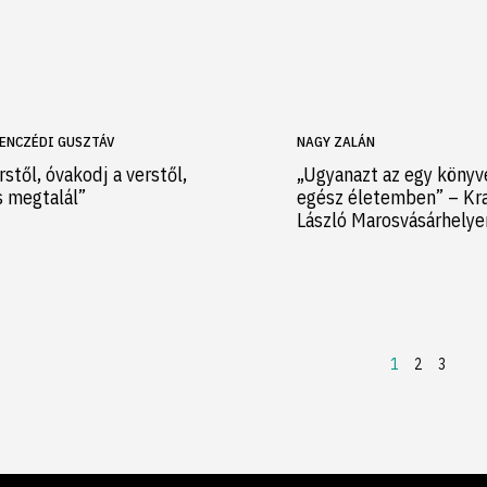
ENCZÉDI GUSZTÁV
NAGY ZALÁN
rstől, óvakodj a verstől,
„Ugyanazt az egy könyv
s megtalál”
egész életemben” – Kr
László Marosvásárhely
1
2
3