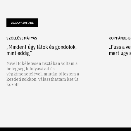
LEGOLVASOTTABB
SZÖLLŐSI MÁTYÁS
KOPPÁNDI-B
„Mindent úgy látok és gondolok,
„Fuss a ve
mint eddig”
mert úgyi
Mivel tökéletesen tisztában voltam a
betegség lefolyásával és
végkimenetelével, miután túlestem a
kezdeti sokkon, választhattam két út
között.