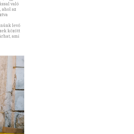
ással való
 ahol az
ztva
nnünk levő
zek között
árhat, ami