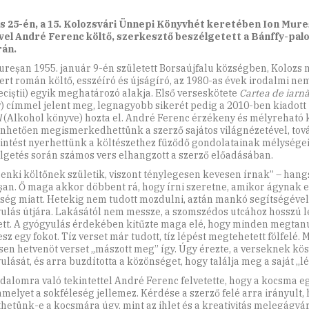
s 25-én, a 15. Kolozsvári Ünnepi Könyvhét keretében Ion Mur
vel André Ferenc költő, szerkesztő beszélgetett a Bánffy-pal
rán.
ureșan 1955. január 9-én született Borsaújfalu községben, Kolozs
ert román költő, esszéíró és újságíró, az 1980-as évek irodalmi 
eciștii) egyik meghatározó alakja. Első verseskötete
Cartea de iarn
) címmel jelent meg, legnagyobb sikerét pedig a 2010-ben kiadott
l
(Alkohol könyve) hozta el. André Ferenc érzékeny és mélyreható
nhetően megismerkedhettünk a szerző sajátos világnézetével, to
intést nyerhettünk a költészethez fűződő gondolatainak mélységei
lgetés során számos vers elhangzott a szerző előadásában.
enki költőnek születik, viszont ténylegesen kevesen írnak” – hang
an. Ő maga akkor döbbent rá, hogy írni szeretne, amikor ágynak e
ség miatt. Hetekig nem tudott mozdulni, aztán mankó segítségével 
ulás útjára. Lakásától nem messze, a szomszédos utcához hosszú 
ett. A gyógyulás érdekében kitűzte maga elé, hogy minden megtanu
z egy fokot. Tíz verset már tudott, tíz lépést megtehetett fölfelé. M
sen hetvenöt verset „mászott meg” így. Úgy érezte, a verseknek kö
ulását, és arra buzdította a közönséget, hogy találja meg a saját „lé
odalomra való tekintettel André Ferenc felvetette, hogy a kocsma e
 amelyet a sokféleség jellemez. Kérdése a szerző felé arra irányult,
thetünk-e a kocsmára úgy, mint az ihlet és a kreativitás melegágyár