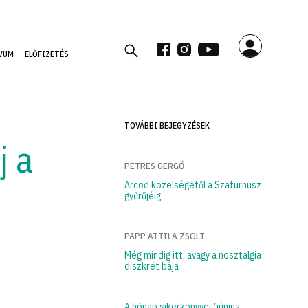
VUM
ELŐFIZETÉS
TOVÁBBI BEJEGYZÉSEK
j a
PETRES GERGŐ
Arcod közelségétől a Szaturnusz
gyűrűjéig
PAPP ATTILA ZSOLT
Még mindig itt, avagy a nosztalgia
diszkrét bája
A hónap sikerkönyvei (június,