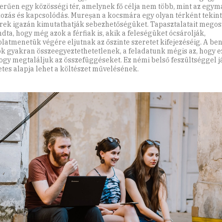
erűen egy közösségi tér, amelynek fő célja nem több, mint az egym
kozás és kapcsolódás. Mureșan a kocsmára egy olyan térként tekint,
ek igazán kimutathatják sebezhetőségüket. Tapasztalatait megos
dta, hogy még azok a férfiak is, akik a feleségüket ócsárolják,
latmenetük végére eljutnak az őszinte szeretet kifejezéséig. A be
ok gyakran összeegyeztethetetlenek, a feladatunk mégis az, hogy e
ogy megtaláljuk az összefüggéseket. Ez némi belső feszültséggel j
etes alapja lehet a költészet művelésének.