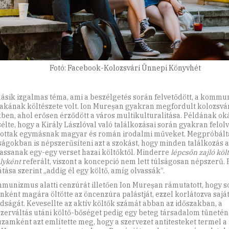
Fotó: Facebook-Kolozsvári Ünnepi Könyvhét
ásik izgalmas téma, ami a beszélgetés során felvetődött, a komm
akának költészete volt. Ion Mureșan gyakran megfordult kolozsvár
ben, ahol erősen érződött a város multikulturalitása. Példának ok
élte, hogy a Király Lászlóval való találkozásai során gyakran felol
tottak egymásnak magyar és román irodalmi műveket. Megpróbált
ságokban is népszerűsíteni azt a szokást, hogy minden találkozás 
vassanak egy-egy verset hazai költőktől. Minderre
lépcsőn zajló köl
lyként
referált, viszont a koncepció nem lett túlságosan népszerű. 
tása szerint „addig él egy költő, amíg olvassák”.
munizmus alatti cenzúrát illetően Ion Mureșan rámutatott, hogy s
nként magára öltötte az öncenzúra palástját, ezzel korlátozva saját
dságát. Kevesellte az aktív költők számát abban az időszakban, a
zerváltás utáni költő-bőséget pedig egy beteg társadalom tüneténe
zamként azt említette meg, hogy a szervezet antitesteket termel a