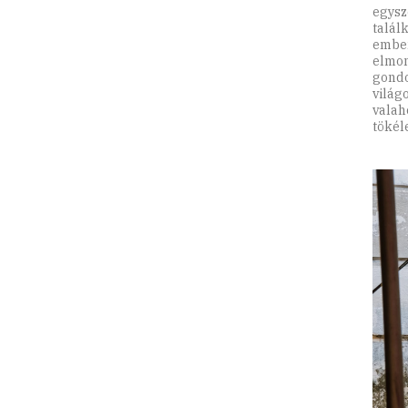
egysz
talál
ember
elmon
gondo
világ
valah
tökél