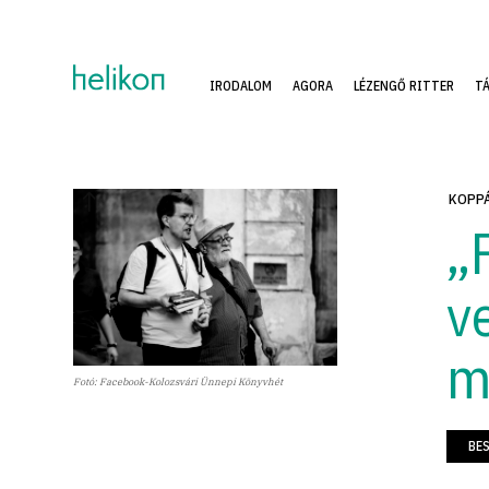
IRODALOM
AGORA
LÉZENGŐ RITTER
T
KOPPÁ
„
v
m
Fotó: Facebook-Kolozsvári Ünnepi Könyvhét
BE