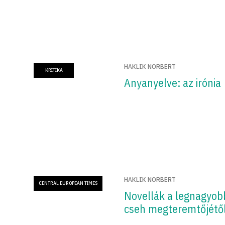
HAKLIK NORBERT
KRITIKA
Anyanyelve: az irónia
HAKLIK NORBERT
CENTRAL EUROPEAN TIMES
Novellák a legnagyob
cseh megteremtőjétő