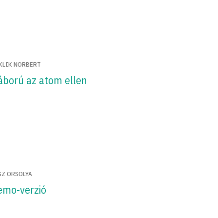
KLIK NORBERT
áború az atom ellen
SZ ORSOLYA
emo-verzió