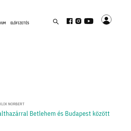
VUM
ELŐFIZETÉS
KLIK NORBERT
althazárral Betlehem és Budapest között