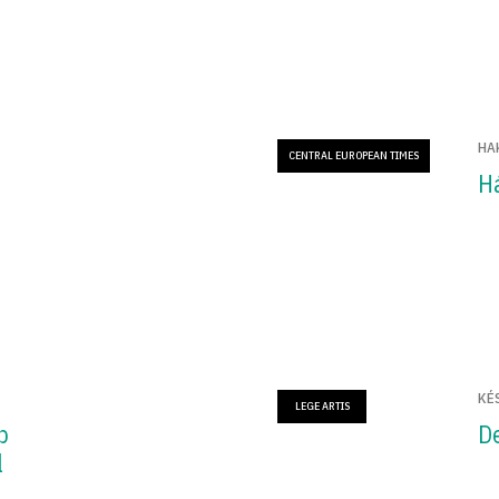
HA
CENTRAL EUROPEAN TIMES
H
KÉ
LEGE ARTIS
b
D
l