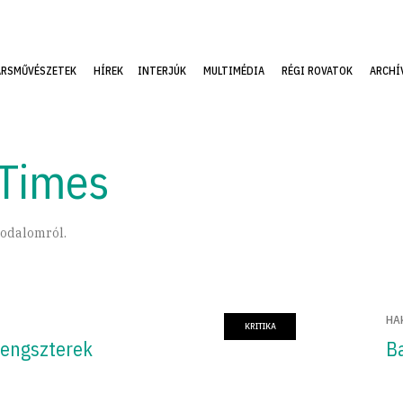
ÁRSMŰVÉSZETEK
HÍREK
INTERJÚK
MULTIMÉDIA
RÉGI ROVATOK
ARCHÍ
 Times
rodalomról.
HA
KRITIKA
 gengszterek
B