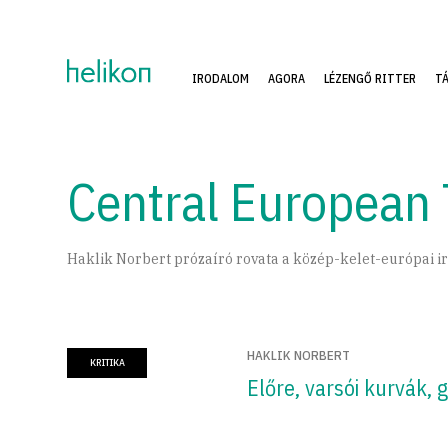
IRODALOM
AGORA
LÉZENGŐ RITTER
T
Central European
Haklik Norbert prózaíró rovata a közép-kelet-európai i
HAKLIK NORBERT
KRITIKA
Előre, varsói kurvák,