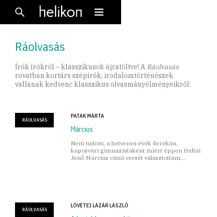
Ráolvasás
Írók írókról – klasszikusok újratöltve! A
Ráolvasás
rovatban kortárs szépírók, irodalomtörténészek
vallanak kedvenc klasszikus olvasmányélményeikről.
PATAK MÁRTA
RÁOLVASÁS
Március
Nem tudom, a hetvenes évek derekán,
kaposvári gimnazistaként miért éppen Heltai
Jenő Március című versét választottam,
mindenesetre ezt szavaltam valamilyen
iskolai ünnepségen vagy versenyen
LÖVÉTEI LÁZÁR LÁSZLÓ
RÁOLVASÁS