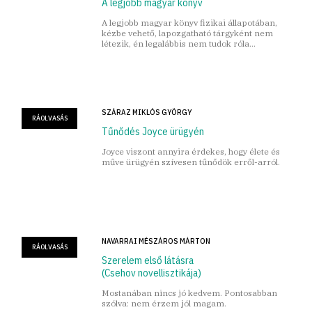
A legjobb magyar könyv
A legjobb magyar könyv fizikai állapotában,
kézbe vehető, lapozgatható tárgyként nem
létezik, én legalábbis nem tudok róla...
SZÁRAZ MIKLÓS GYÖRGY
RÁOLVASÁS
Tűnődés Joyce ürügyén
Joyce viszont annyira érdekes, hogy élete és
műve ürügyén szívesen tűnődök erről-arról.
NAVARRAI MÉSZÁROS MÁRTON
RÁOLVASÁS
Szerelem első látásra
(Csehov novellisztikája)
Mostanában nincs jó kedvem. Pontosabban
szólva: nem érzem jól magam.