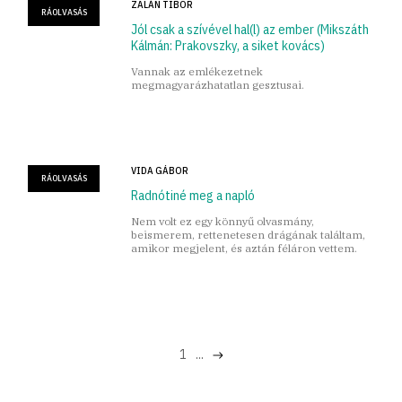
ZALÁN TIBOR
RÁOLVASÁS
Jól csak a szívével hal(l) az ember (Mikszáth
Kálmán: Prakovszky, a siket kovács)
Vannak az emlékezetnek
megmagyarázhatatlan gesztusai.
VIDA GÁBOR
RÁOLVASÁS
Radnótiné meg a napló
Nem volt ez egy könnyű olvasmány,
beismerem, rettenetesen drágának találtam,
amikor megjelent, és aztán féláron vettem.
1
...