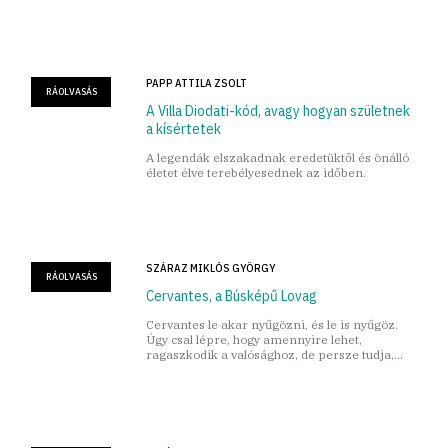
PAPP ATTILA ZSOLT
RÁOLVASÁS
A Villa Diodati-kód, avagy hogyan születnek
a kísértetek
A legendák elszakadnak eredetüktől és önálló
életet élve terebélyesednek az időben.
SZÁRAZ MIKLÓS GYÖRGY
RÁOLVASÁS
Cervantes, a Búsképű Lovag
Cervantes le akar nyűgözni, és le is nyűgöz.
Úgy csal lépre, hogy amennyire lehet,
ragaszkodik a valósághoz, de persze tudja,
hogy nem lehet, mert a valóság rágós és
emészthetetlen.