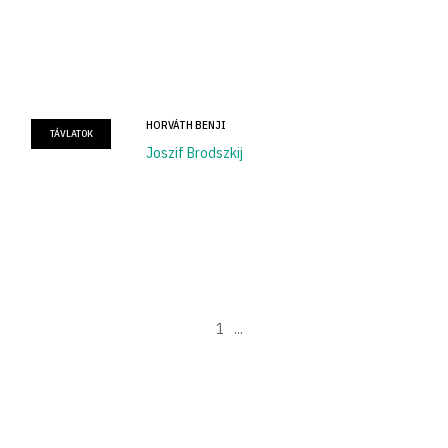
HORVÁTH BENJI
TÁVLATOK
Joszif Brodszkij
1
...