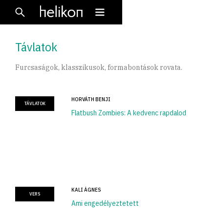
Távlatok
Furcsaságok, klasszikusok, formabontások rovata.
HORVÁTH BENJI
TÁVLATOK
Flatbush Zombies: A kedvenc rapdalod
KALI ÁGNES
VERS
Ami engedélyeztetett