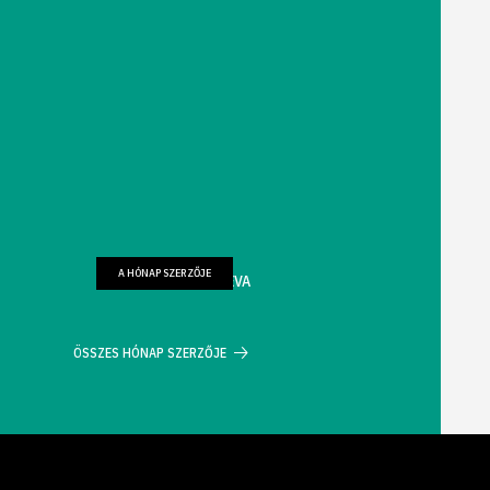
A HÓNAP SZERZŐJE
FARKAS WELLMANN ÉVA
ÖSSZES HÓNAP SZERZŐJE