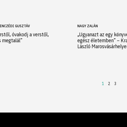
ENCZÉDI GUSZTÁV
NAGY ZALÁN
rstől, óvakodj a verstől,
„Ugyanazt az egy könyv
s megtalál”
egész életemben” – Kr
László Marosvásárhely
1
2
3