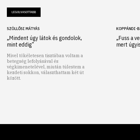
LEGOLVASOTTABB
SZÖLLŐSI MÁTYÁS
KOPPÁNDI-B
„Mindent úgy látok és gondolok,
„Fuss a ve
mint eddig”
mert úgyi
Mivel tökéletesen tisztában voltam a
betegség lefolyásával és
végkimenetelével, miután túlestem a
kezdeti sokkon, választhattam két út
között.