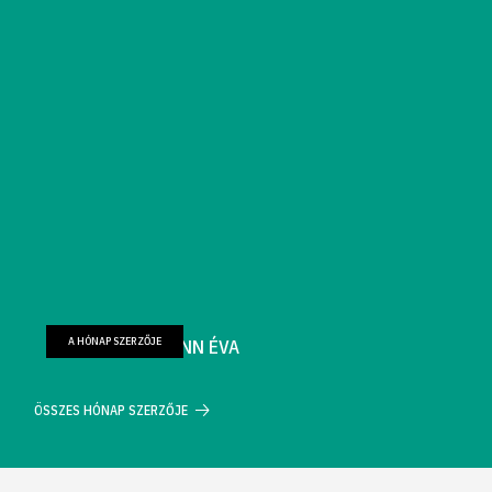
A HÓNAP SZERZŐJE
FARKAS WELLMANN ÉVA
ÖSSZES HÓNAP SZERZŐJE