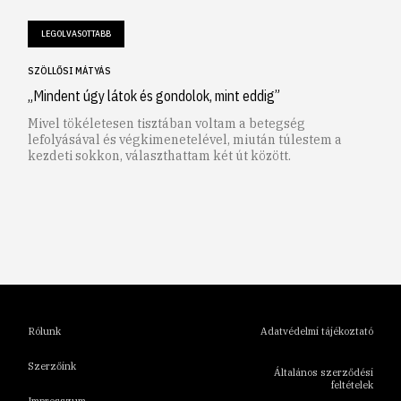
LEGOLVASOTTABB
SZÖLLŐSI MÁTYÁS
„Mindent úgy látok és gondolok, mint eddig”
Mivel tökéletesen tisztában voltam a betegség
lefolyásával és végkimenetelével, miután túlestem a
kezdeti sokkon, választhattam két út között.
1
2
3
4
5
6
Rólunk
Adatvédelmi tájékoztató
Szerzőink
Általános szerződési
feltételek
Impresszum