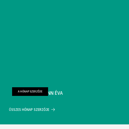
A HÓNAP SZERZŐJE
FARKAS WELLMANN ÉVA
ÖSSZES HÓNAP SZERZŐJE