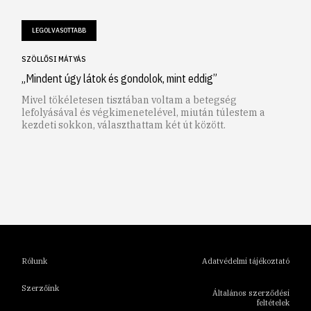
LEGOLVASOTTABB
SZÖLLŐSI MÁTYÁS
„Mindent úgy látok és gondolok, mint eddig”
Mivel tökéletesen tisztában voltam a betegség
lefolyásával és végkimenetelével, miután túlestem a
kezdeti sokkon, választhattam két út között.
1
2
3
4
5
6
Rólunk
Adatvédelmi tájékoztató
Szerzőink
Általános szerződési
feltételek