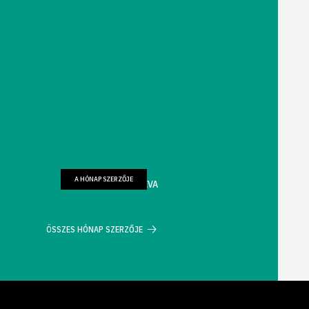
A HÓNAP SZERZŐJE
FARKAS WELLMANN ÉVA
ÖSSZES HÓNAP SZERZŐJE