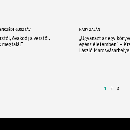
ENCZÉDI GUSZTÁV
NAGY ZALÁN
rstől, óvakodj a verstől,
„Ugyanazt az egy könyv
s megtalál”
egész életemben” – Kr
László Marosvásárhely
1
2
3