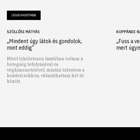
LEGOLVASOTTABB
SZÖLLŐSI MÁTYÁS
KOPPÁNDI-B
„Mindent úgy látok és gondolok,
„Fuss a ve
mint eddig”
mert úgyi
Mivel tökéletesen tisztában voltam a
betegség lefolyásával és
végkimenetelével, miután túlestem a
kezdeti sokkon, választhattam két út
között.