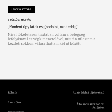
LEGOLVASOTTABB
SZÖLLŐSI MÁTYÁS
„Mindent úgy látok és gondolok, mint eddig”
Mivel tökéletesen tisztában voltam a betegség
lefolyásával és végkimenetelével, miután túlestem a
kezdeti sokkon, választhattam két út között.
1
2
3
4
5
6
Rólunk
Adatvédelmi tájékoztató
Szerzőink
Általános szerződési
feltételek
Impresszum