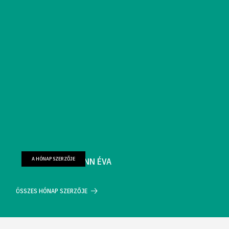
A HÓNAP SZERZŐJE
FARKAS WELLMANN ÉVA
ÖSSZES HÓNAP SZERZŐJE