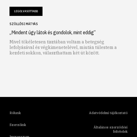
LEGOLVASOTTABB
SZÖLLŐSI MÁTYÁS
„Mindent úgy látok és gondolok, mint eddig”
Mivel tökéletesen tisztában voltam a betegség
lefolyásával és végkimenetelével, miután túlestem a
kezdeti sokkon, választhattam két út között.
1
2
3
4
5
6
Rólunk
Adatvédelmi tájékoztató
Szerzőink
Általános szerződési
feltételek
Impresszum