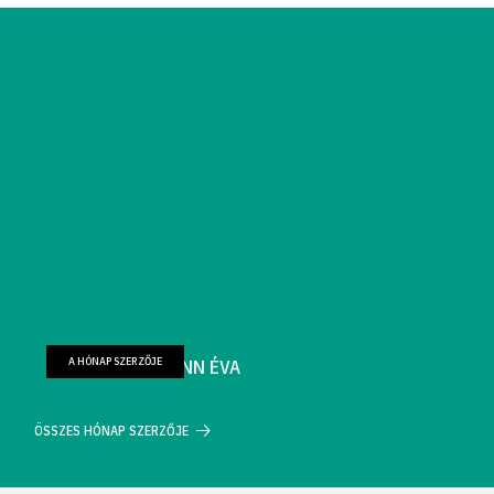
A HÓNAP SZERZŐJE
FARKAS WELLMANN ÉVA
ÖSSZES HÓNAP SZERZŐJE