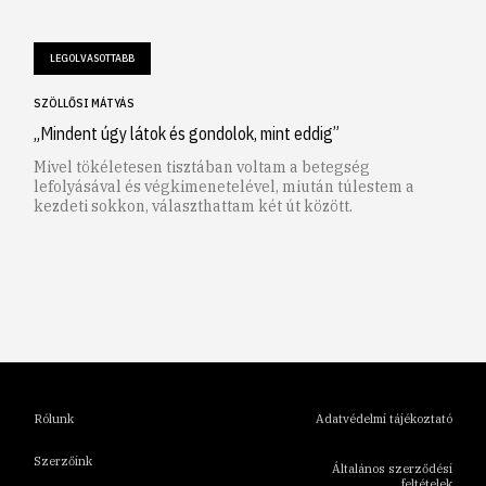
LEGOLVASOTTABB
SZÖLLŐSI MÁTYÁS
„Mindent úgy látok és gondolok, mint eddig”
Mivel tökéletesen tisztában voltam a betegség
lefolyásával és végkimenetelével, miután túlestem a
kezdeti sokkon, választhattam két út között.
1
2
3
4
5
6
Rólunk
Adatvédelmi tájékoztató
Szerzőink
Általános szerződési
feltételek