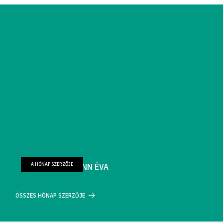
A HÓNAP SZERZŐJE
FARKAS WELLMANN ÉVA
ÖSSZES HÓNAP SZERZŐJE