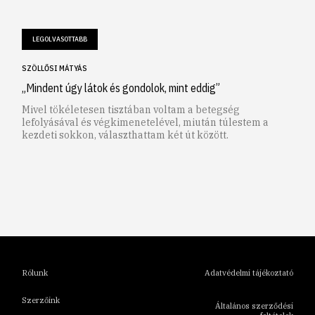
LEGOLVASOTTABB
SZÖLLŐSI MÁTYÁS
„Mindent úgy látok és gondolok, mint eddig”
Mivel tökéletesen tisztában voltam a betegség
lefolyásával és végkimenetelével, miután túlestem a
kezdeti sokkon, választhattam két út között.
1
2
3
4
5
6
Rólunk
Adatvédelmi tájékoztató
Szerzőink
Általános szerződési