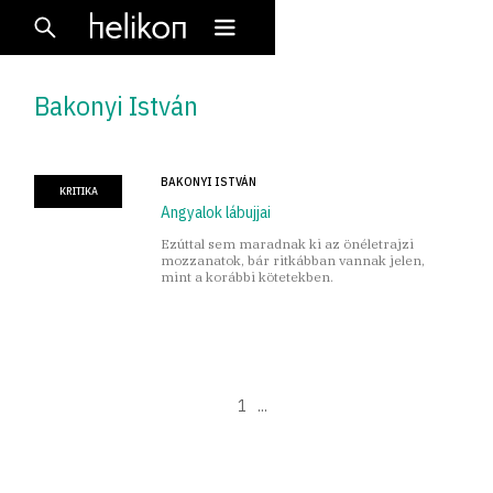
Bakonyi István
BAKONYI ISTVÁN
KRITIKA
Angyalok lábujjai
Ezúttal sem maradnak ki az önéletrajzi
mozzanatok, bár ritkábban vannak jelen,
mint a korábbi kötetekben.
1
...