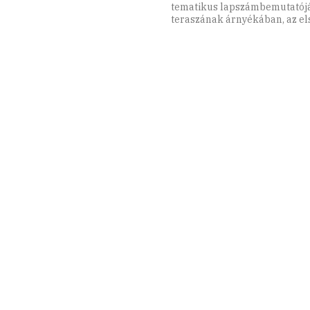
tematikus lapszámbemutatój
teraszának árnyékában, az el
századfordulója alkalmából a 