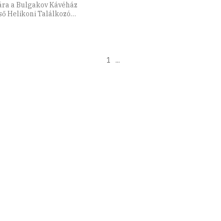
ára a Bulgakov Kávéház
ső Helikoni Találkozó
15. Kolozsvári
1
...