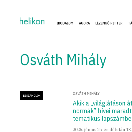
IRODALOM
AGORA
LÉZENGŐ RITTER
T
Osváth Mihály
OSVÁTH MIHÁLY
BESZÁMOLÓK
Akik a „világlátáson á
normák” hívei maradt
tematikus lapszámbe
2026. június 25-én délután 18