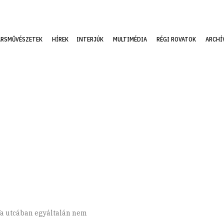
ÁRSMŰVÉSZETEK
HÍREK
INTERJÚK
MULTIMÉDIA
RÉGI ROVATOK
ARCHÍ
.
sfa utcában egyáltalán nem