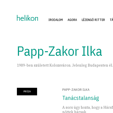
IRODALOM
AGORA
LÉZENGŐ RITTER
T
Papp-Zakor Ilka
1989-ben született Kolozsváron. Jelenleg Budapesten él
PAPP-ZAKOR ILKA
PRÓZA
Tanácstalanság
A sors úgy hozta, hogy a Hár
nőttek hársak.