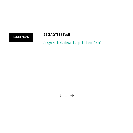
SZILÁGYI ISTVÁN
TANULMÁNY
Jegyzetek divatba jött témákról
1
...