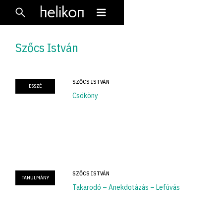
Szőcs István
SZŐCS ISTVÁN
ESSZÉ
Csököny
SZŐCS ISTVÁN
TANULMÁNY
Takarodó – Anekdotázás – Lefúvás