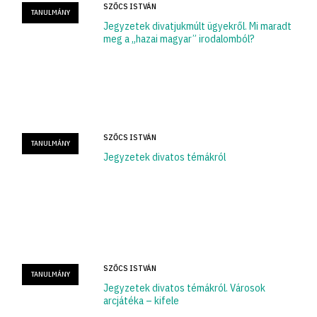
SZŐCS ISTVÁN
TANULMÁNY
Jegyzetek divatjukmúlt ügyekről. Mi maradt
meg a „hazai magyar” irodalomból?
SZŐCS ISTVÁN
TANULMÁNY
Jegyzetek divatos témákról
SZŐCS ISTVÁN
TANULMÁNY
Jegyzetek divatos témákról. Városok
arcjátéka – kifele