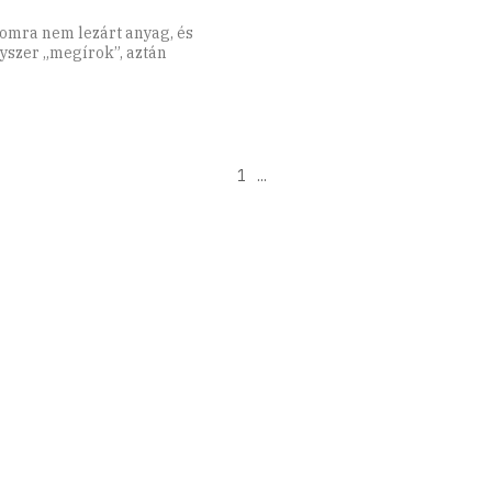
omra nem lezárt anyag, és
yszer „megírok”, aztán
1
...