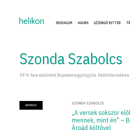
IRODALOM
AGORA
LÉZENGŐ RITTER
T
Szonda Szabolcs
1974-ben született Sepsiszentgyörgyön. Szülővárosában 
SZONDA SZABOLCS
INTERJÚ
„A versek sokszor elő
mennek, mint én” – B
Árpád költővel