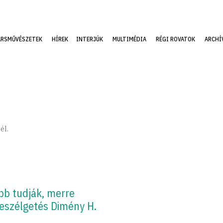
ÁRSMŰVÉSZETEK
HÍREK
INTERJÚK
MULTIMÉDIA
RÉGI ROVATOK
ARCHÍ
él.
bb tudják, merre
eszélgetés Dimény H.