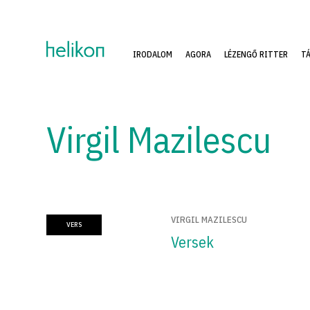
IRODALOM
AGORA
LÉZENGŐ RITTER
T
Virgil Mazilescu
VIRGIL MAZILESCU
VERS
Versek