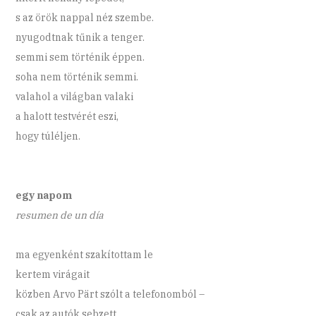
s az örök nappal néz szembe.
nyugodtnak tűnik a tenger.
semmi sem történik éppen.
soha nem történik semmi.
valahol a világban valaki
a halott testvérét eszi,
hogy túléljen.
egy napom
resumen de un día
ma egyenként szakítottam le
kertem virágait
közben Arvo Pärt szólt a telefonomból –
csak az autók sebzett