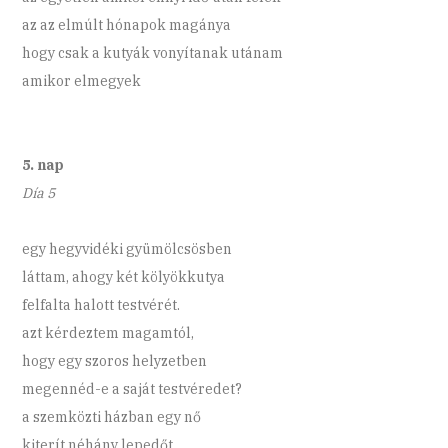
az az elmúlt hónapok magánya
hogy csak a kutyák vonyítanak utánam
amikor elmegyek
5. nap
Día 5
egy hegyvidéki gyümölcsösben
láttam, ahogy két kölyökkutya
felfalta halott testvérét.
azt kérdeztem magamtól,
hogy egy szoros helyzetben
megennéd-e a saját testvéredet?
a szemközti házban egy nő
kiterít néhány lepedőt,