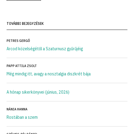
TOVÁBBI BEJEGYZÉSEK
PETRES GERGŐ
Arcod közelségétől a Szaturnusz gyűrűjéig
PAPP ATTILA ZSOLT
Még mindig itt, avagy a nosztalgia diszkrét bája
A hónap sikerkönyvei (június, 2026)
NÁNIA HANNA
Rostában a szem