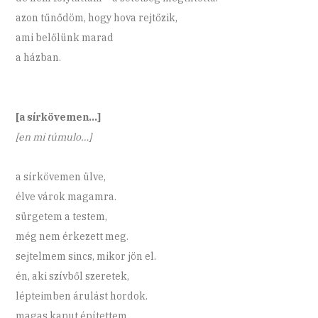
azon tűnődöm, hogy hova rejtőzik,
ami belőlünk marad
a házban.
[a sírkövemen…]
[en mi túmulo…]
a sírkövemen ülve,
élve várok magamra.
sürgetem a testem,
még nem érkezett meg.
sejtelmem sincs, mikor jön el.
én, aki szívből szeretek,
lépteimben árulást hordok.
magas kaput építettem,