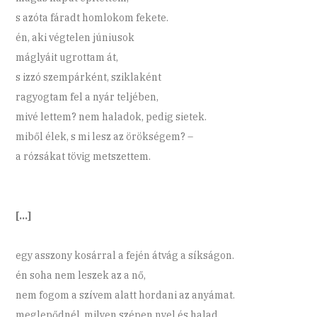
s azóta fáradt homlokom fekete.
én, aki végtelen júniusok
máglyáit ugrottam át,
s izzó szempárként, sziklaként
ragyogtam fel a nyár teljében,
mivé lettem? nem haladok, pedig sietek.
miből élek, s mi lesz az örökségem? –
a rózsákat tövig metszettem.
[…]
egy asszony kosárral a fején átvág a síkságon.
én soha nem leszek az a nő,
nem fogom a szívem alatt hordani az anyámat.
meglepődnél, milyen szépen nyel és halad,