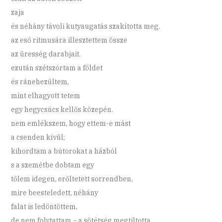
zaja
és néhány távoli kutyaugatás szakította meg.
az eső ritmusára illesztettem össze
az üresség darabjait.
ezután szétszórtam a földet
és ránehezültem,
mint elhagyott tetem
egy hegycsúcs kellős közepén.
nem emlékszem, hogy ettem-e mást
a csenden kívül;
kihordtam a bútorokat a házból
s a szemétbe dobtam egy
tőlem idegen, erőltetett sorrendben,
mire beesteledett, néhány
falat is ledöntöttem,
de nem folytattam – a sötétség megtiltotta.