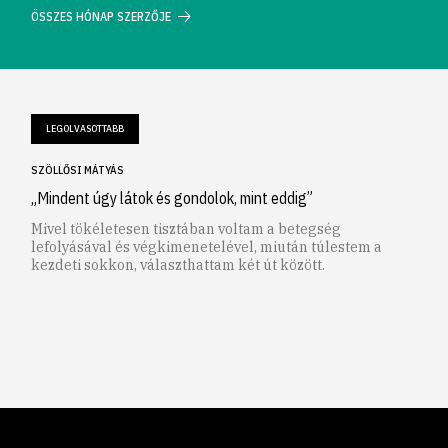
ÖSSZES HÓNAP SZERZŐJE
LEGOLVASOTTABB
SZÖLLŐSI MÁTYÁS
„Mindent úgy látok és gondolok, mint eddig”
Mivel tökéletesen tisztában voltam a betegség
lefolyásával és végkimenetelével, miután túlestem a
kezdeti sokkon, választhattam két út között.
1
2
3
4
5
6