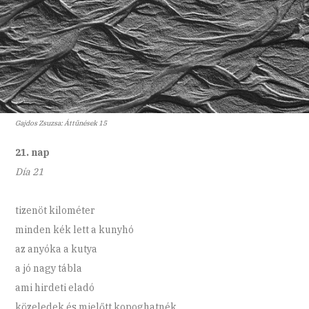
Gajdos Zsuzsa: Áttűnések 15
21. nap
Día 21
tizenöt kilométer
minden kék lett a kunyhó
az anyóka a kutya
a jó nagy tábla
ami hirdeti eladó
közeledek és mielőtt kopoghatnék