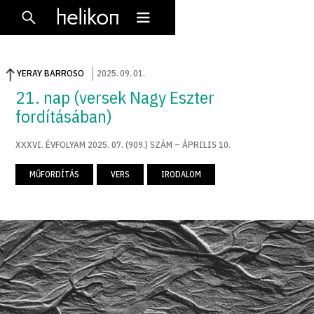
YERAY BARROSO
2025
.
09
.
01
.
21. nap (versek Nagy Eszter
fordításában)
XXXVI. ÉVFOLYAM 2025. 07. (909.) SZÁM – ÁPRILIS 10.
MŰFORDÍTÁS
VERS
IRODALOM