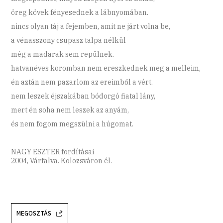
öreg kövek fényesednek a lábnyomában.
nincs olyan táj a fejemben, amit ne járt volna be,
a vénasszony csupasz talpa nélkül
még a madarak sem repülnek.
hatvanéves koromban nem ereszkednek meg a melleim,
én aztán nem pazarlom az ereimből a vért.
nem leszek éjszakában bódorgó fiatal lány,
mert én soha nem leszek az anyám,
és nem fogom megszülni a húgomat.
NAGY ESZTER fordításai
2004, Várfalva. Kolozsváron él.
MEGOSZTÁS