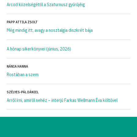
Arcod közelségétől a Szaturnusz gyűrűjéig
PAPP ATTILA ZSOLT
Még mindig itt, avagy a nosztalgia diszkrét bája
A hónap sikerkönyvei (június, 2026)
NÁNIA HANNA
Rostában a szem
SZÉLYES-PÁL DÁNIEL
Arról írni, amiről nehéz – interjú Farkas Wellmann Éva költővel