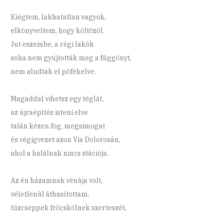
Kiégtem, lakhatatlan vagyok,
elkönyveltem, hogy költözöl.
Jut eszembe, a régi lakók
soha nem gyújtották meg a függönyt,
nem aludtak el pöfékelve.
Magaddal vihetsz egy téglát,
az újraépítés isteni elve
talán kézen fog, megsimogat
és végigvezet azon Via Dolorosán,
ahol a halálnak nincs stációja.
Az én házamnak vénája volt,
véletlenül áthasítottam,
tűzcseppek fröcskölnek szerteszét,