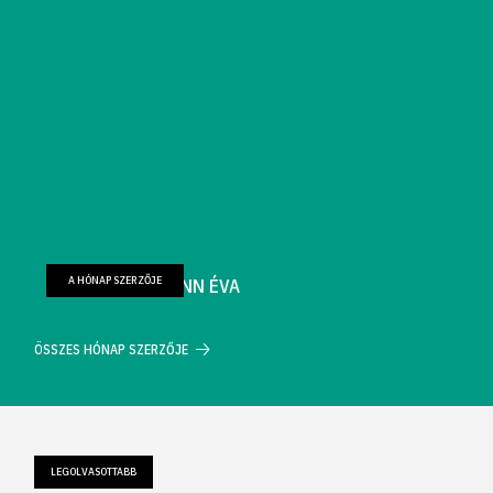
A HÓNAP SZERZŐJE
FARKAS WELLMANN ÉVA
ÖSSZES HÓNAP SZERZŐJE
LEGOLVASOTTABB