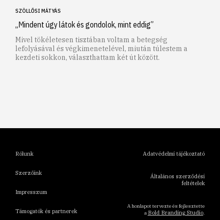
SZÖLLŐSI MÁTYÁS
„Mindent úgy látok és gondolok, mint eddig”
Mivel tökéletesen tisztában voltam a betegség
lefolyásával és végkimenetelével, miután túlestem a
kezdeti sokkon, választhattam két út között.
1
2
3
4
5
6
Rólunk
Adatvédelmi tájékoztató
Szerzőink
Általános szerződési
feltételek
Impresszum
A honlapot tervezte és fejlesztette
Támogatók és partnerek
Bold Branding Studio
a
.