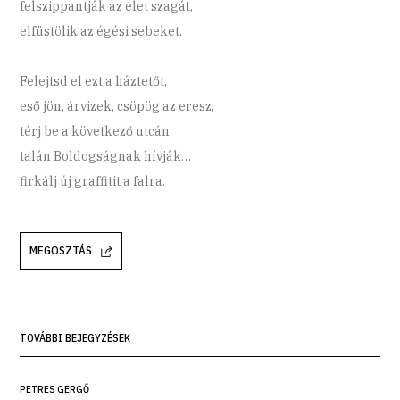
felszippantják az élet szagát,
elfüstölik az égési sebeket.
Felejtsd el ezt a háztetőt,
eső jön, árvizek, csöpög az eresz,
térj be a következő utcán,
talán Boldogságnak hívják…
firkálj új graffitit a falra.
MEGOSZTÁS
TOVÁBBI BEJEGYZÉSEK
PETRES GERGŐ