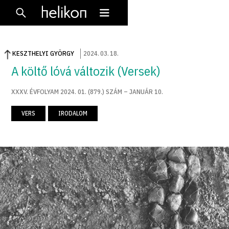
KESZTHELYI GYÖRGY
2024
.
03
.
18
.
A költő lóvá változik (Versek)
XXXV. ÉVFOLYAM 2024. 01. (879.) SZÁM – JANUÁR 10.
VERS
IRODALOM