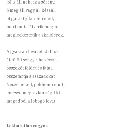
jól is áll neki az a sörény,
ő meg áll vagy ül, készül,
öt garast jókor félretett,
mert tudta, átverik megint,
megleckéztetik a skriblerek.
A gyakran lóvá tett dalnok
átdöfött szügye, ha vérzik,
összeköt földet és falat,
összetartja a századokat.
Nesze neked, pökhendi mufti,
emészd meg, aztán rúgd ki
magadból a lobogó lovat.
Lakhatatlan vagyok