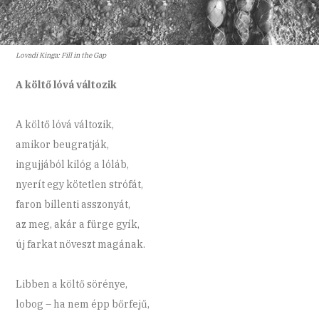
Lovadi Kinga: Fill in the Gap
A költő lóvá változik
A költő lóvá változik,
amikor beugratják,
ingujjából kilóg a lóláb,
nyerít egy kötetlen strófát,
faron billenti asszonyát,
az meg, akár a fürge gyík,
új farkat növeszt magának.
Libben a költő sörénye,
lobog – ha nem épp bőrfejű,