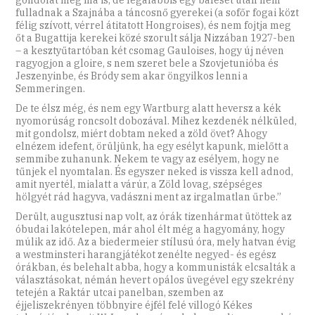
fulladnak a Szajnába a táncosnő gyerekei (a sofőr fogai közt
félig szívott, vérrel átitatott Hongroises), és nem fojtja meg
őt a Bugattija kerekei közé szorult sálja Nizzában 1927-ben
– a kesztyűtartóban két csomag Gauloises, hogy új néven
ragyogjon a gloire, s nem szeret bele a Szovjetunióba és
Jeszenyinbe, és Bródy sem akar öngyilkos lenni a
Semmeringen.
De te élsz még, és nem egy Wartburg alatt heversz a kék
nyomorúság roncsolt dobozával. Mihez kezdenék nélküled,
mit gondolsz, miért dobtam neked a zöld övet? Ahogy
elnézem idefent, örüljünk, ha egy esélyt kapunk, mielőtt a
semmibe zuhanunk. Nekem te vagy az esélyem, hogy ne
tűnjek el nyomtalan. És egyszer neked is vissza kell adnod,
amit nyertél, mialatt a várúr, a Zöld lovag, szépséges
hölgyét rád hagyva, vadászni ment az irgalmatlan űrbe.”
Derült, augusztusi nap volt, az órák tizenhármat ütöttek az
óbudai lakótelepen, már ahol élt még a hagyomány, hogy
múlik az idő. Az a biedermeier stílusú óra, mely hatvan évig
a westminsteri harangjátékot zenélte negyed- és egész
órákban, és belehalt abba, hogy a kommunisták elcsalták a
választásokat, némán hevert opálos üvegével egy szekrény
tetején a Raktár utcai panelban, szemben az
éjjeliszekrényen többnyire éjfél felé villogó Kékes