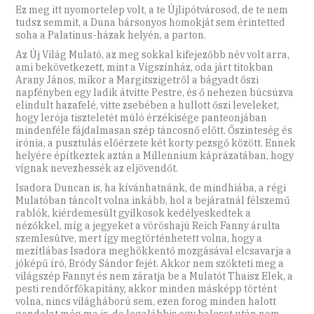
Ez meg itt nyomortelep volt, a te Újlipótvárosod, de te nem
tudsz semmit, a Duna bársonyos homokját sem érintetted
soha a Palatinus-házak helyén, a parton.
Az Új Világ Mulató, az meg sokkal kifejezőbb név volt arra,
ami bekövetkezett, mint a Vígszínház, oda járt titokban
Arany János, mikor a Margitszigetről a bágyadt őszi
napfényben egy ladik átvitte Pestre, és ő nehezen búcsúzva
elindult hazafelé, vitte zsebében a hullott őszi leveleket,
hogy lerója tiszteletét múló érzékisége panteonjában
mindenféle fájdalmasan szép táncosnő előtt. Őszinteség és
irónia, a pusztulás előérzete két korty pezsgő között. Ennek
helyére építkeztek aztán a Millennium káprázatában, hogy
vígnak nevezhessék az eljövendőt.
Isadora Duncan is, ha kívánhatnánk, de mindhiába, a régi
Mulatóban táncolt volna inkább, hol a bejáratnál félszemű
rablók, kiérdemesült gyilkosok kedélyeskedtek a
nézőkkel, míg a jegyeket a vöröshajú Reich Fanny árulta
szemlesütve, mert így megtörténhetett volna, hogy a
mezítlábas Isadora meghökkentő mozgásával elcsavarja a
jóképű író, Bródy Sándor fejét. Akkor nem szökteti meg a
világszép Fannyt és nem záratja be a Mulatót Thaisz Elek, a
pesti rendőrfőkapitány, akkor minden másképp történt
volna, nincs világháború sem, ezen forog minden halott
gondolat még ma is, de legalábbis egy baleset után nem