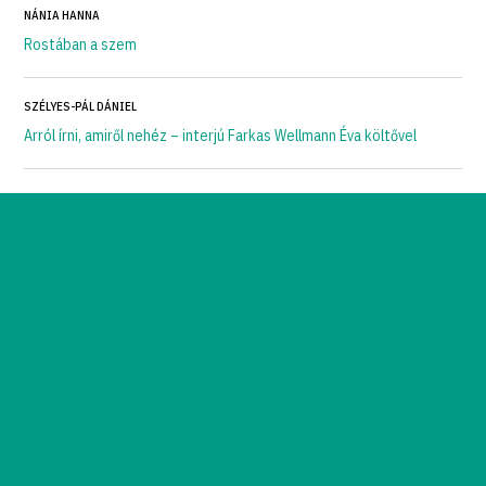
NÁNIA HANNA
Rostában a szem
SZÉLYES-PÁL DÁNIEL
Arról írni, amiről nehéz – interjú Farkas Wellmann Éva költővel