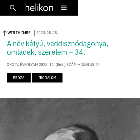
WIRTH IMRE
2023
.
08
.
28
.
A név kátyú, vaddisznó­dagonya,
omladék, szerelem – 34.
XXXIV. ÉVFOLYAM 2023. 12. (866.) SZÁM – JÚNIUS 25.
PRÓZA
IRODALOM