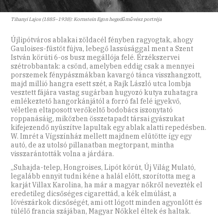
Tihanyi Lajos (1885–1938): Kornstein Egon hegedűművész portréja
Újlipótváros ablakai zöldacél fényben ragyogtak, ahogy
Gauloises-füstöt fújva, lebegő lassúsággal ment a Szent
István körúti 6-os busz megállója felé. Érzékszervei
szétrobbantak: a csönd, amelyben eddig csak a mennyei
porszemek fénypászmákban kavargó tánca visszhangzott,
majd millió hangra esett szét, a Rajk László utca lombja
vesztett fájára vastag sugárban hugyozó kutya zuhatagra
emlékeztető hangorkánjától a forró fal felé igyekvő,
véletlen eltaposott verőkeltő bodobács iszonytató
roppanásáig, miközben összetapadt társai gyászukat
kifejezendő nyüszítve lapultak egy ablak alatti repedésben.
W. Imrét a Vígszínház mellett majdnem elütötte így egy
autó, de az utolsó pillanatban megtorpant, mintha
visszarántották volna a járdára.
„Suhajda-telep, Hongroises, Lipót körút, Új Világ Mulató,
legalább ennyit tudni kéne a halál előtt, szorította meg a
karját Villax Karolina, ha már a magyar nőkről nevezték el
eredetileg dicsőséges cigarettád, a kék elmúlást, a
lövészárkok dicsőségét, ami ott lógott minden agyonlőtt és
túlélő francia szájában, Magyar Nőkkel éltek és haltak.