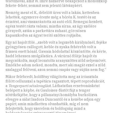
televízióval, amit W. Imre hazaérve bekapcsolt a monoszkóp
fekete-fehér, semmit sem jelentő látványáért.
Nemrég ment el K., délelőtt üres volt a lakás, kettesben
lehettek, egyszerre érezte még a bőrén K. testét és az
érintést, ami visszarántotta az autó elől. Remegni kezdett,
egész testét rázta valami, mintha sírna, az ágy szélére
görnyedt, aztán a parkettára zuhant, görcsösen
kapaszkodva az ágyat terítő szőttes rojtjaiba.
Egy nő hajolt fölé, „szebb volt a legszebb királynőnél, fejéke
gyöngyösen csillogott, keble és nyaka fehérebb volt a
frissen esett hónál. Gawain hódolattal köszöntötte, és kérte,
hadd lehessen szolgálatára. A várúrnő föléje hajolt és
megcsókolta, majd lecsatolta aranyszőttes zöld selyemövét.
Emlékbe adom neked, mondta, mert aki magát ezzel a zöld
szalaggal felövezi, azon semmi csapás vagy sújtás nem fog.”
Mikor felébredt, holdfény világította meg az íróasztala
fölött celluxszal a tapétára ragasztott, tépett reprodukciót,
a
Tengerparti sétalovaglás
t. Láthatatlan ecsetvonásként
belépett a képbe, és Gauloises-füstöt fújt a tenger
sötétkékjébe, hogy a pillanatnyi homályba burkolózva
elvegye a sálat Isadora Duncantől és a kezébe adjon egy
papírt, amin mindketten olvashatták, míg el nem
felejtették, hogy szerelem és boldogság mind a
boldogtalanság szívrepesztő tüneményei.