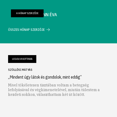
A HÓNAP SZERZŐJE
FARKAS WELLMANN ÉVA
ÖSSZES HÓNAP SZERZŐJE
LEGOLVASOTTABB
SZÖLLŐSI MÁTYÁS
„Mindent úgy látok és gondolok, mint eddig”
Mivel tökéletesen tisztában voltam a betegség
lefolyásával és végkimenetelével, miután túlestem a
kezdeti sokkon, választhattam két út között.