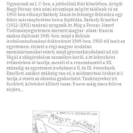
Ugyancsak az I. C-ben, a jobboldali főút közelében, ürögdi
Nagy Ferenc útra néző síroszlopa mögött találunk rá az
1950-ben elhunyt Székely János és felesége feliratára egy
fehér márványbetétes beton fejtáblán. Székely Erzsébet
(1922–2001) tanárnő nyugszik itt. Még a Ferenc József
Tudományegyetemen szerzett magyar–olasz–francia
szakos diplomát 1945-ben, majd a Bolyain
irodalomtudományi doktorátust 1949-ben. 1950-től tanít az
egyetemen, eleinte a régi magyar irodalmi
szemináriumokat vezeti, majd gyermekirodalmat ad elő.
Végül a világirodalom tanszékre kerül, s itt lektorként
évtizedeken át tanítja, meséli el a reneszánsztól a XX.
századig az egyetemes irodalmat a II. és III. éveseknek.
Emellett, amikor szükség van rá, a módszertani órákat is ő
tartja, s vezeti az oktatási gyakorlatot. Tankönyveket írt,
fordított, köteteket állított össze. S neve máig sincs felírva
sírjára…