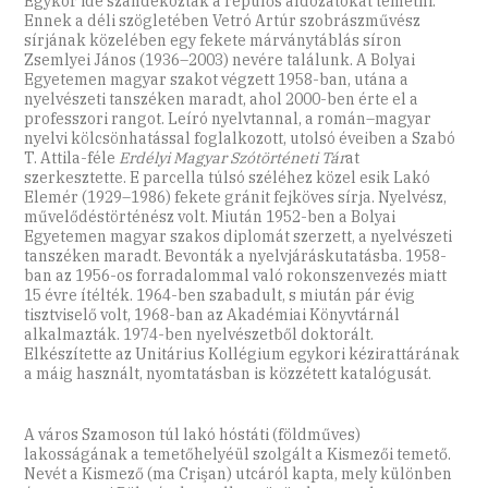
Egykor ide szándékoztak a repülős áldozatokat temetni.
Ennek a déli szögletében Vetró Artúr szobrászművész
sírjának közelében egy fekete márványtáblás síron
Zsemlyei János (1936–2003) nevére találunk. A Bolyai
Egyetemen magyar szakot végzett 1958-ban, utána a
nyelvészeti tanszéken maradt, ahol 2000-ben érte el a
professzori rangot. Leíró nyelvtannal, a román–magyar
nyelvi kölcsönhatással foglalkozott, utolsó éveiben a Szabó
T. Attila-féle
Erdélyi Magyar Szótörténeti Tár
at
szerkesztette. E parcella túlsó széléhez közel esik Lakó
Elemér (1929–1986) fekete gránit fejköves sírja. Nyelvész,
művelődéstörténész volt. Miután 1952-ben a Bolyai
Egyetemen magyar szakos diplomát szerzett, a nyelvészeti
tanszéken maradt. Bevonták a nyelvjáráskutatásba. 1958-
ban az 1956-os forradalommal való rokonszenvezés miatt
15 évre ítélték. 1964-ben szabadult, s miután pár évig
tisztviselő volt, 1968-ban az Akadémiai Könyvtárnál
alkalmazták. 1974-ben nyelvészetből doktorált.
Elkészítette az Unitárius Kollégium egykori kézirattárának
a máig használt, nyomtatásban is közzétett katalógusát.
A város Szamoson túl lakó hóstáti (földműves)
lakosságának a temetőhelyéül szolgált a Kismezői temető.
Nevét a Kismező (ma Crişan) utcáról kapta, mely különben