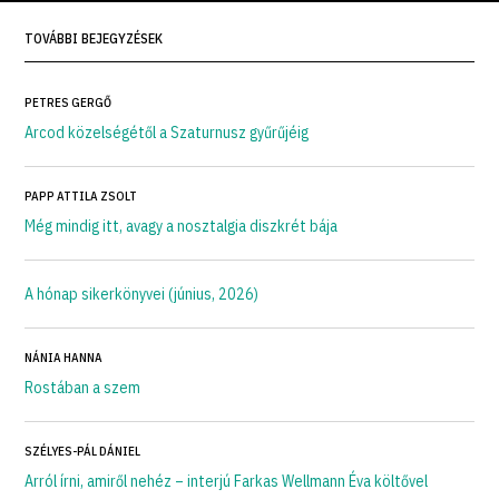
TOVÁBBI BEJEGYZÉSEK
PETRES GERGŐ
Arcod közelségétől a Szaturnusz gyűrűjéig
PAPP ATTILA ZSOLT
Még mindig itt, avagy a nosztalgia diszkrét bája
A hónap sikerkönyvei (június, 2026)
NÁNIA HANNA
Rostában a szem
SZÉLYES-PÁL DÁNIEL
Arról írni, amiről nehéz – interjú Farkas Wellmann Éva költővel