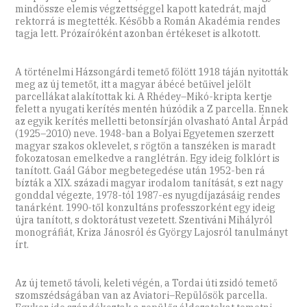
mindössze elemis végzettséggel kapott katedrát, majd
rektorrá is megtették. Később a Román Akadémia rendes
tagja lett. Prózaíróként azonban értékeset is alkotott.
A történelmi Házsongárdi temető fölött 1918 táján nyitották
meg az új temetőt, itt a magyar ábécé betűivel jelölt
parcellákat alakítottak ki. A Rhédey–Mikó-kripta kertje
felett a nyugati kerítés mentén húzódik a Z parcella. Ennek
az egyik kerítés melletti betonsírján olvasható Antal Árpád
(1925–2010) neve. 1948-ban a Bolyai Egyetemen szerzett
magyar szakos oklevelet, s rögtön a tanszéken is maradt
fokozatosan emelkedve a ranglétrán. Egy ideig folklórt is
tanított. Gaál Gábor megbetegedése után 1952-ben rá
bízták a XIX. századi magyar irodalom tanítását, s ezt nagy
gonddal végezte, 1978-tól 1987-es nyugdíjazásáig rendes
tanárként. 1990-től konzultáns professzorként egy ideig
újra tanított, s doktorátust vezetett. Szentiváni Mihályról
monográfiát, Kriza Jánosról és György Lajosról tanulmányt
írt.
Az új temető távoli, keleti végén, a Tordai úti zsidó temető
szomszédságában van az Aviatori–Repülősök parcella.