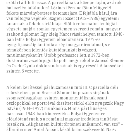
szótárt állított össze. A parcellának a közepe táján, az árok
bal szélén találunk rá Lőrinczi Ferenc főtanfelügyelő
fekete márványbetétes betonsírjára. E fejtábla hátuljára
van felfogva vejének, Szigeti József (1912–1986) egyetemi
tanárnak a fekete sírtáblája. Előbb református teológiát
végzett, majd a román egyetemen szerzett román–magyar
szakos diplomát. Egy ideig Marosvásárhelyen tanított, 1948-
ban lett a Bolyai Egyetem előadótanára. 1977-es
nyugdíjazásáig tanította a régi magyar irodalmat, s e
témakörben jelentős kutatómunkát is végzett,
tanulmányokat írt. Utóbb professzor lett, s 1972-ben
doktorátusvezetői jogot kapott, megörökölte Jancsó Elemér
és Csehi Gyula doktorandusainak is egy részét. A tanszéket
szintén ő vezette.
A keleti kerítéssel párhuzamosan futó III. C parcella déli
csücskében, pont Brassai Sámuel impozáns sírjának
szomszédságában, szintén monumentálisnak szánt
oszlopokkal és portréval díszített sírkő előtt nyugszik Nagy
István (1904–1977) munkásíró. Mint a párt hűséges
harcosát, 1948-ban kinevezték a Bolyai Egyetemre
előadótanárnak, s a romániai magyar irodalom tanítását
bízták rá. „Alighanem kultúrtörténeti unikumról van szó” –
állapítja meg Antal Árpád, későbbi tanszékvezető. Nagy