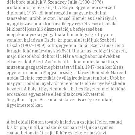
délebbre találjuk V. Szendrey Júlia (1930–1976)
irodalomtörténész sírját. A Bolyai Egyetemen szerzett
diplomát, 1957-től tanársegéd a magyar irodalmi
tanszéken, utóbb lektor. Jancsó Elemér és Csehi Gyula
nyugdíjazása után kurzusaik egy részét veszi át. Jósika
Miklósról készülő disszertációja befejezésében
megakadályozta gyógyíthatatlan betegsége. Ugyane
vonalon haladva a Dsida-kriptán alul találjuk Szabédi
László (1907–1959) költő, egyetemi tanár Szervátiusz Jenő
faragta fehér márvány sírkövét. Unitárius teológiát végzett,
majd filozófiából doktorált. Már a világháborús években
elismert költő lett. Aztán beállt a kommunista pártba, s
múzeumigazgatói megbízatást vállalt. 1947-ben került az
egyetemre mint a Magyarországra távozó Benedek Marcell
utóda. Eleinte esztétikát és világirodalmat tanított. Utóbb a
magyar irodalmi nyelv történetét adta elő és nyelvészkedni
kezdett. A Bolyai Egyetemnek a Babeş Egyetemmel történő
erőszakos egyesítése ellen tiltakozva követett el
öngyilkosságot. Erre utal sírkövén is az égre mutató,
figyelmeztető kar.
A bal oldali főúton tovább haladva a csejthei Jelen család
kis kriptáján túl, a második sorban találjuk a Gyimesi
család betonsírját, rajta fehér és fekete márványt