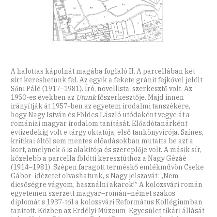
A halottas kápolnát magába foglaló II. A parcellában két
sírt kereshetünk fel. Az egyik a fekete gránit fejkővel jelölt
Sőni Pálé (1917–1981). Író, novellista, szerkesztő volt. Az
1950-es években az
Utunk
főszerkesztője. Majd innen
irányítják át 1957-ben az egyetem irodalmi tanszékére,
hogy Nagy István és Földes László utódaként vegye át a
romániai magyar irodalom tanítását. Előadótanárként
évtizedekig volt e tárgy oktatója, első tankönyvírója. Színes,
kritikai éltől sem mentes előadásokban mutatta be azt a
kort, amelynek ő is alakítója és szereplője volt. A másik sír,
közelebb a parcella fölötti keresztúthoz a Nagy Gézáé
(1914–1981). Szépen faragott terméskő emlékművön Cseke
Gábor-idézetet olvashatunk, s Nagy jelszavát: „Nem
dicsőségre vágyom, használni akarok!” A kolozsvári román
egyetemen szerzett magyar–román–német szakos
diplomát s 1937-től a kolozsvári Református Kollégiumban
tanított. Közben az Erdélyi Múzeum-Egyesület tikári állását