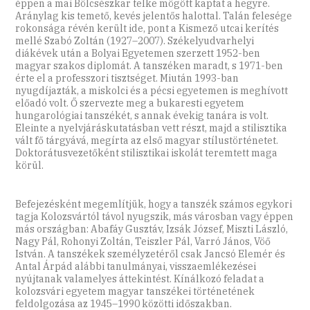
éppen a mai Bölcsészkar telke mögött kaptat a hegyre.
Aránylag kis temető, kevés jelentős halottal. Talán felesége
rokonsága révén került ide, pont a Kismező utcai kerítés
mellé Szabó Zoltán (1927–2007). Székelyudvarhelyi
diákévek után a Bolyai Egyetemen szerzett 1952-ben
magyar szakos diplomát. A tanszéken maradt, s 1971-ben
érte el a professzori tisztséget. Miután 1993-ban
nyugdíjazták, a miskolci és a pécsi egyetemen is meghívott
előadó volt. Ő szervezte meg a bukaresti egyetem
hungarológiai tanszékét, s annak évekig tanára is volt.
Eleinte a nyelvjáráskutatásban vett részt, majd a stilisztika
vált fő tárgyává, megírta az első magyar stílustörténetet.
Doktorátusvezetőként stilisztikai iskolát teremtett maga
körül.
Befejezésként megemlítjük, hogy a tanszék számos egykori
tagja Kolozsvártól távol nyugszik, más városban vagy éppen
más országban: Abafáy Gusztáv, Izsák József, Miszti László,
Nagy Pál, Rohonyi Zoltán, Teiszler Pál, Varró János, Vöő
István. A tanszékek személyzetéről csak Jancsó Elemér és
Antal Árpád alábbi tanulmányai, visszaemlékezései
nyújtanak valamelyes áttekintést. Kínálkozó feladat a
kolozsvári egyetem magyar tanszékei történetének
feldolgozása az 1945–1990 közötti időszakban.