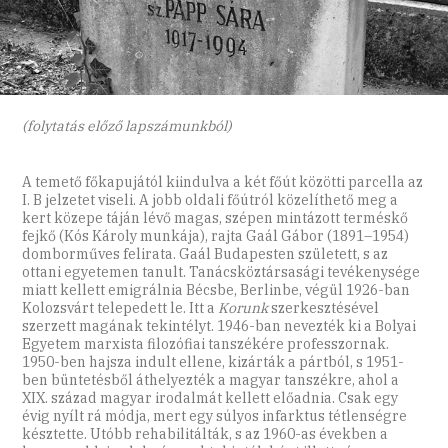
(folytatás előző lapszámunkból)
A temető főkapujától kiindulva a két főút közötti parcella az
I. B jelzetet viseli. A jobb oldali főútról közelíthető meg a
kert közepe táján lévő magas, szépen mintázott terméskő
fejkő (Kós Károly munkája), rajta Gaál Gábor (1891–1954)
domborműves felirata. Gaál Budapesten született, s az
ottani egyetemen tanult. Tanácsköztársasági tevékenysége
miatt kellett emigrálnia Bécsbe, Berlinbe, végül 1926-ban
Kolozsvárt telepedett le. Itt a
Korunk
szerkesztésével
szerzett magának tekintélyt. 1946-ban nevezték ki a Bolyai
Egyetem marxista filozófiai tanszékére professzornak.
1950-ben hajsza indult ellene, kizárták a pártból, s 1951-
ben büntetésből áthelyezték a magyar tanszékre, ahol a
XIX. század magyar irodalmát kellett előadnia. Csak egy
évig nyílt rá módja, mert egy súlyos infarktus tétlenségre
késztette. Utóbb rehabilitálták, s az 1960-as években a