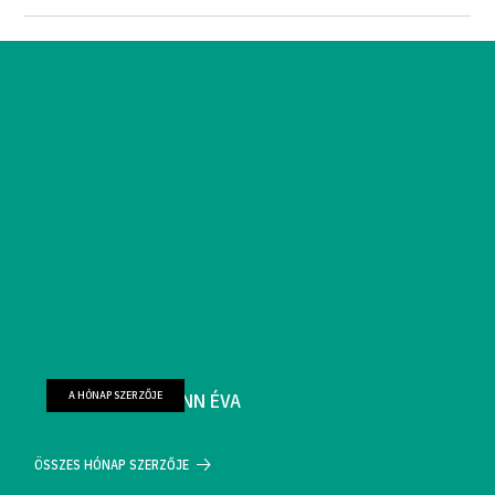
A HÓNAP SZERZŐJE
FARKAS WELLMANN ÉVA
ÖSSZES HÓNAP SZERZŐJE