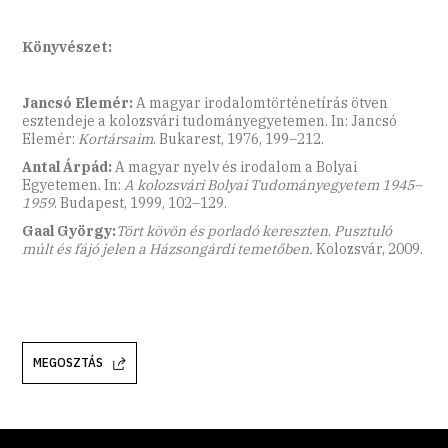
Könyvészet:
Jancsó Elemér:
A magyar irodalom­történetírás ötven
esztendeje a kolozsvári tudományegyetemen. In: Jancsó
Ele­mér:
Kortársaim
. Bukarest, 1976, 199–212.
Antal Árpád:
A magyar nyelv és irodalom a Bolyai
Egyetemen. In:
A kolozsvári Bolyai Tudományegyetem 1945–
1959
. Budapest, 1999, 102–129.
Gaal György:
Tört kövön és porladó kereszten
.
Pusztuló
múlt és fájó jelen a Házsongárdi temetőben.
Kolozsvár, 2009.
MEGOSZTÁS