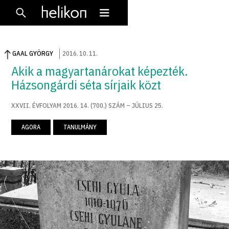
GAAL GYÖRGY
2016
.
10
.
11
.
Akik a magyartanárokat képezték.
Házsongárdi séta sírjaik közt
XXVII. ÉVFOLYAM 2016. 14. (700.) SZÁM – JÚLIUS 25.
AGORA
TANULMÁNY