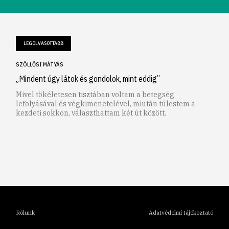
LEGOLVASOTTABB
SZÖLLŐSI MÁTYÁS
„Mindent úgy látok és gondolok, mint eddig”
Mivel tökéletesen tisztában voltam a betegség
lefolyásával és végkimenetelével, miután túlestem a
kezdeti sokkon, választhattam két út között.
1
2
3
4
5
6
Rólunk
Adatvédelmi tájékoztató