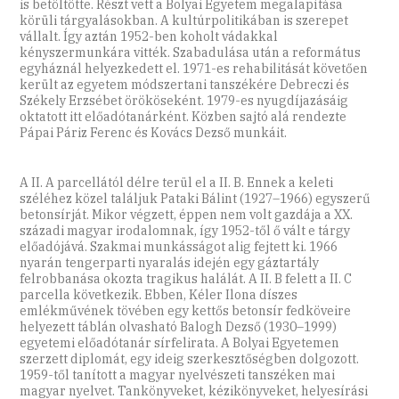
is betöltötte. Részt vett a Bolyai Egyetem megalapítása
körüli tárgyalásokban. A kultúrpolitikában is szerepet
vállalt. Így aztán 1952-ben koholt vádakkal
kényszermunkára vitték. Szabadulása után a református
egyháznál helyezkedett el. 1971-es rehabilitását követően
került az egyetem módszertani tanszékére Debreczi és
Székely Erzsébet örököseként. 1979-es nyugdíjazásáig
oktatott itt előadótanárként. Közben sajtó alá rendezte
Pápai Páriz Ferenc és Kovács Dezső munkáit.
A II. A parcellától délre terül el a II. B. Ennek a keleti
széléhez közel találjuk Pataki Bálint (1927–1966) egyszerű
betonsírját. Mikor végzett, éppen nem volt gazdája a XX.
századi magyar irodalomnak, így 1952-től ő vált e tárgy
előadójává. Szakmai munkásságot alig fejtett ki. 1966
nyarán tengerparti nyaralás idején egy gáztartály
felrobbanása okozta tragikus halálát. A II. B felett a II. C
parcella következik. Ebben, Kéler Ilona díszes
emlékművének tövében egy kettős betonsír fedköveire
helyezett táblán olvasható Balogh Dezső (1930–1999)
egyetemi előadótanár sírfelirata. A Bolyai Egyetemen
szerzett diplomát, egy ideig szerkesztőségben dolgozott.
1959-től tanított a magyar nyelvészeti tanszéken mai
magyar nyelvet. Tankönyveket, kézikönyveket, helyesírási