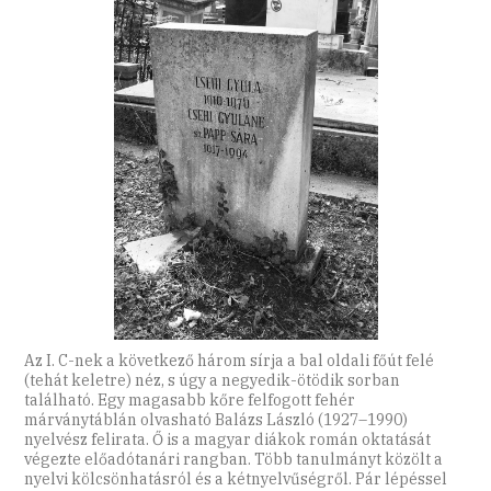
Az I. C-nek a következő három sírja a bal oldali főút felé
(tehát keletre) néz, s úgy a negyedik-ötödik sorban
található. Egy magasabb kőre felfogott fehér
márványtáblán olvasható Balázs László (1927–1990)
nyelvész felirata. Ő is a magyar diákok román oktatását
végezte előadótanári rangban. Több tanulmányt közölt a
nyelvi kölcsönhatásról és a kétnyelvűségről. Pár lépéssel