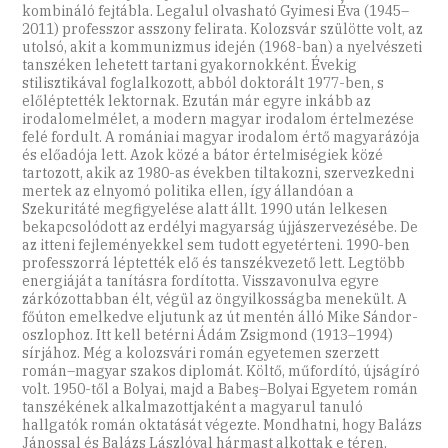
kombináló fejtábla. Legalul olvasható Gyimesi Éva (1945–
2011) professzor asszony felirata. Kolozsvár szülötte volt, az
utolsó, akit a kommunizmus idején (1968-ban) a nyelvészeti
tanszéken lehetett tartani gyakornokként. Évekig
stilisztikával foglalkozott, abból doktorált 1977-ben, s
előléptették lektornak. Ezután már egyre inkább az
irodalomelmélet, a modern magyar irodalom értelmezése
felé fordult. A romániai magyar irodalom értő magyarázója
és előadója lett. Azok közé a bátor értelmiségiek közé
tartozott, akik az 1980-as években tiltakozni, szervezkedni
mertek az elnyomó politika ellen, így állandóan a
Szekuritáté megfigyelése alatt állt. 1990 után lelkesen
bekapcsolódott az erdélyi magyarság újjászervezésébe. De
az itteni fejleményekkel sem tudott egyetérteni. 1990-ben
professzorrá léptették elő és tanszékvezető lett. Legtöbb
energiáját a tanításra fordította. Visszavonulva egyre
zárkózottabban élt, végül az öngyilkosságba menekült. A
főúton emelkedve eljutunk az út mentén álló Mike Sándor-
oszlophoz. Itt kell betérni Ádám Zsigmond (1913–1994)
sírjához. Még a kolozsvári román egyetemen szerzett
román–magyar szakos diplomát. Költő, műfordító, újságíró
volt. 1950-től a Bolyai, majd a Babeş–Bolyai Egyetem román
tanszékének alkalmazottjaként a magyarul tanuló
hallgatók román oktatását végezte. Mondhatni, hogy Balázs
Jánossal és Balázs Lászlóval hármast alkottak e téren.