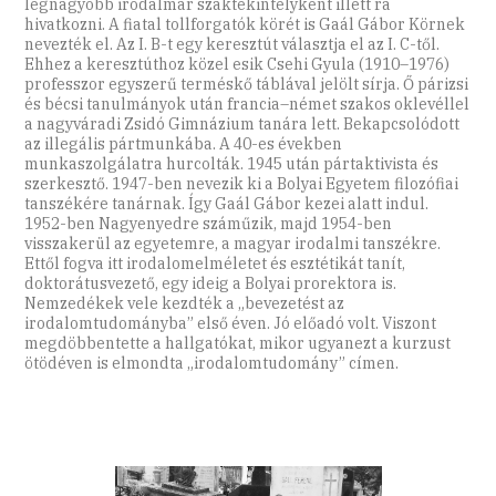
legnagyobb irodalmár szaktekintélyként illett rá
hivatkozni. A fiatal tollforgatók körét is Gaál Gábor Körnek
nevezték el. Az I. B-t egy keresztút választja el az I. C-től.
Ehhez a keresztúthoz közel esik Csehi Gyula (1910–1976)
professzor egyszerű terméskő táblával jelölt sírja. Ő párizsi
és bécsi tanulmányok után francia–német szakos oklevéllel
a nagyváradi Zsidó Gimnázium tanára lett. Bekapcsolódott
az illegális pártmunkába. A 40-es években
munkaszolgálatra hurcolták. 1945 után pártaktivista és
szerkesztő. 1947-ben nevezik ki a Bolyai Egyetem filozófiai
tanszékére tanárnak. Így Gaál Gábor kezei alatt indul.
1952-ben Nagyenyedre száműzik, majd 1954-ben
visszakerül az egyetemre, a magyar irodalmi tanszékre.
Ettől fogva itt irodalomelméletet és esztétikát tanít,
doktorátusvezető, egy ideig a Bolyai prorektora is.
Nemzedékek vele kezdték a „bevezetést az
irodalomtudományba” első éven. Jó előadó volt. Viszont
megdöbbentette a hallgatókat, mikor ugyanezt a kurzust
ötödéven is elmondta „irodalomtudomány” címen.