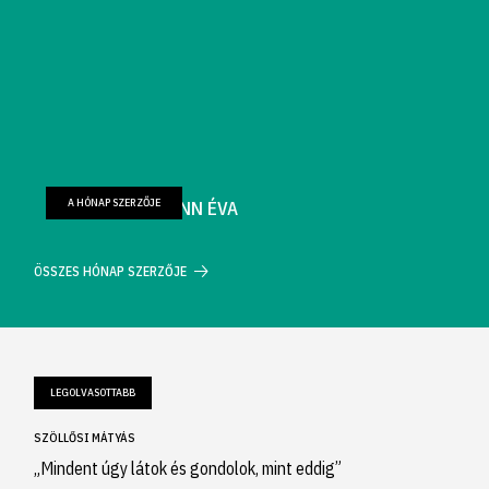
A HÓNAP SZERZŐJE
FARKAS WELLMANN ÉVA
ÖSSZES HÓNAP SZERZŐJE
LEGOLVASOTTABB
SZÖLLŐSI MÁTYÁS
„Mindent úgy látok és gondolok, mint eddig”