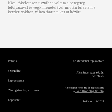
Mivel tökéletesen tisztában voltam a betegség
lefolyásával és végkimenetelével, miután túlestem a
kezdeti sokkon, választhattam két út között.
1
2
3
4
5
6
Rólunk
Adatvédelmi tájékoztató
Szerzőink
Általános szerződési
feltételek
Impresszum
A honlapot tervezte és fejlesztette
Támogatók és partnerek
Bold Branding Studio
a
.
Kapcsolat
helikon.ro
© 2021