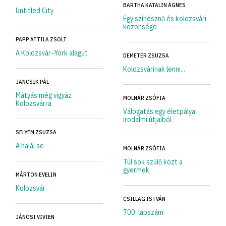
BARTHA KATALIN ÁGNES
Untitled City
Egy színésznő és kolozsvári
közönsége
PAPP ATTILA ZSOLT
A Kolozsvár–York alagút
DEMETER ZSUZSA
Kolozsvárinak lenni...
JANCSIK PÁL
Mátyás még vigyáz
MOLNÁR ZSÓFIA
Kolozsvárra
Válogatás egy életpálya
irodalmi útjaiból
SELYEM ZSUZSA
A halál se
MOLNÁR ZSÓFIA
Túl sok szülő közt a
gyermek
MÁRTON EVELIN
Kolozsvár
CSILLAG ISTVÁN
700. lapszám
JÁNOSI VIVIEN