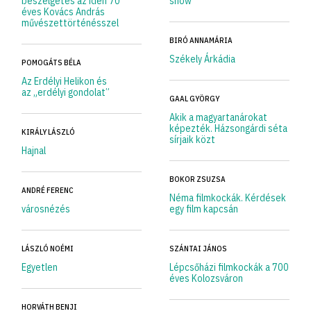
beszélgetés az idén 70
show
éves Kovács András
művészettörténésszel
BIRÓ ANNAMÁRIA
Székely Árkádia
POMOGÁTS BÉLA
Az Erdélyi Helikon és
az „erdélyi gondolat”
GAAL GYÖRGY
Akik a magyartanárokat
képezték. Házsongárdi séta
KIRÁLY LÁSZLÓ
sírjaik közt
Hajnal
BOKOR ZSUZSA
ANDRÉ FERENC
Néma filmkockák. Kérdések
városnézés
egy film kapcsán
LÁSZLÓ NOÉMI
SZÁNTAI JÁNOS
Egyetlen
Lépcsőházi filmkockák a 700
éves Kolozsváron
HORVÁTH BENJI