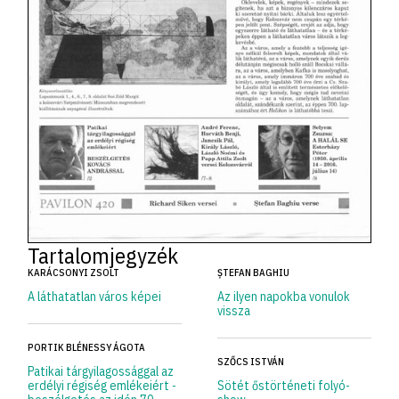
Tartalomjegyzék
KARÁCSONYI ZSOLT
ȘTEFAN BAGHIU
A láthatatlan város képei
Az ilyen napokba vonulok
vissza
PORTIK BLÉNESSY ÁGOTA
SZŐCS ISTVÁN
Patikai tárgyilagossággal az
erdélyi régiség emlékeiért -
Sötét őstörténeti folyó-