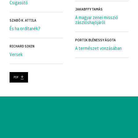
Csigasütő
JAKABFFY TAMÁS
A magyar zenei misszió
SZABÓ K. ATTILA
zászlóshajójáról
És ha ordítanék?
PORTIK BLÉNESSY ÁGOTA
RICHARD SIKEN
A természet vonzásában
Versek
PDF