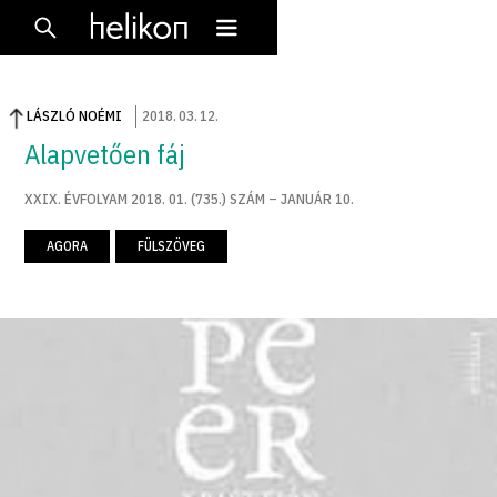
LÁSZLÓ NOÉMI
2018
.
03
.
12
.
Alapvetően fáj
XXIX. ÉVFOLYAM 2018. 01. (735.) SZÁM – JANUÁR 10.
AGORA
FÜLSZÖVEG