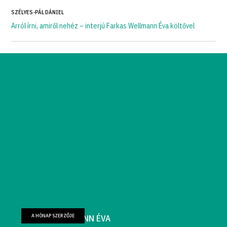
SZÉLYES-PÁL DÁNIEL
Arról írni, amiről nehéz – interjú Farkas Wellmann Éva költővel
A HÓNAP SZERZŐJE
FARKAS WELLMANN ÉVA