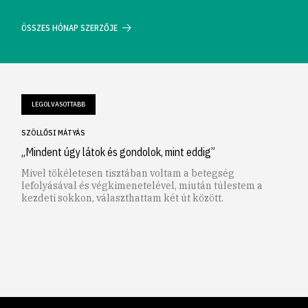
ÖSSZES HÓNAP SZERZŐJE
LEGOLVASOTTABB
SZÖLLŐSI MÁTYÁS
„Mindent úgy látok és gondolok, mint eddig”
Mivel tökéletesen tisztában voltam a betegség
lefolyásával és végkimenetelével, miután túlestem a
kezdeti sokkon, választhattam két út között.
1
2
3
4
5
6