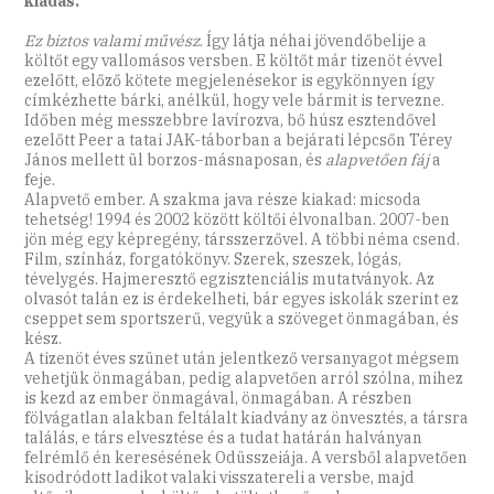
kiadás.
Ez biztos valami művész
. Így látja néhai jövendőbelije a
költőt egy vallomásos versben. E költőt már tizenöt évvel
ezelőtt, előző kötete megjelenésekor is egykönnyen így
címkézhette bárki, anélkül, hogy vele bármit is tervezne.
Időben még messzebbre lavírozva, bő húsz esztendővel
ezelőtt Peer a tatai JAK-táborban a bejárati lépcsőn Térey
János mellett ül borzos-másnaposan, és
alapvetően fáj
a
feje.
Alapvető ember. A szakma java része kiakad: micsoda
tehetség! 1994 és 2002 között költői élvonalban. 2007-ben
jön még egy képregény, társszerzővel. A többi néma csend.
Film, színház, forgatókönyv. Szerek, szeszek, lógás,
tévelygés. Hajmeresztő egzisztenciális mutatványok. Az
olvasót talán ez is érdekelheti, bár egyes iskolák szerint ez
cseppet sem sportszerű, vegyük a szöveget önmagában, és
kész.
A tizenöt éves szünet után jelentkező versanyagot mégsem
vehetjük önmagában, pedig alapvetően arról szólna, mihez
is kezd az ember önmagával, önmagában. A részben
fölvágatlan alakban feltálalt kiadvány az önvesztés, a társra
találás, e társ elvesztése és a tudat határán halványan
felrémlő én keresésének Odüsszeiája. A versből alapvetően
kisodródott ladikot valaki visszatereli a versbe, majd