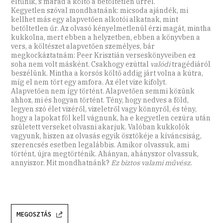
eltűnik, s marad a költő a betöltetlen űrrel.
Kegyetlen szóval mondhatnánk: micsoda ajándék, mi
kellhet más egy alapvetően alkotói alkatnak, mint
betöltetlen űr. Az olvasó kényelmetlenül érzi magát, mintha
kukkolna, mert ebben a helyzetben, ebben a könyvben a
vers, a költészet alapvetően személyes, bár
megkockáztatnám: Peer Krisztián verseskönyveiben ez
soha nem volt másként. Csakhogy ezúttal
valódi
tragédiáról
beszélünk. Mintha a korsós költő addig járt volna a kútra,
míg el nem tört egy amfora. Az élet vize kifolyt.
Alapvetően nem így történt. Alapvetően semmi közünk
ahhoz, mi és hogyan történt. Tény, hogy nedves a föld,
legyen szó élet vizéről, vizeletről vagy könnyről, és tény,
hogy a lapokat föl kell vágnunk, ha e kegyetlen cezúra után
született verseket olvasni akarjuk. Valóban kukkolók
vagyunk, hiszen az olvasás egyik ösztökéje a kíváncsiság,
szerencsés esetben legalábbis. Amikor olvassuk, ami
történt, újra megtörténik. Ahányan, ahányszor olvassuk,
annyiszor. Mit mondhatnánk?
Ez biztos valami művész.
MEGOSZTÁS