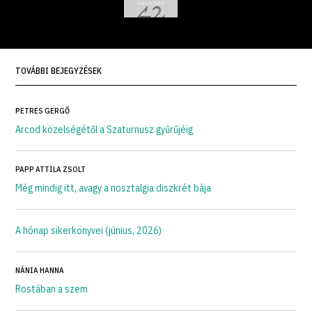
TOVÁBBI BEJEGYZÉSEK
PETRES GERGŐ
Arcod közelségétől a Szaturnusz gyűrűjéig
PAPP ATTILA ZSOLT
Még mindig itt, avagy a nosztalgia diszkrét bája
A hónap sikerkönyvei (június, 2026)
NÁNIA HANNA
Rostában a szem