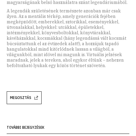
magyarságának belső használatra szánt legendáriumából.
A legendák születésének természete azonban már csak
ilyen. Az a mentális térkép, amely generációk fejében
megképződött, emberekkel, sztorikkal, eseményekkel,
útvonalakkal, helyekkel: utcákkal, épületekkel,
intézményekkel, könyvesboltokkal, könyvtárakkal,
kávéházakkal, kocsmákkal (hány legendássá vált kocsmát
búcsúztattunk el az évtizedek alatt!), a hozzájuk tapadó
hangulatokkal mind kitörlődnek lassan a világból, a
világunkból, mint idővel mi magunk is. Virtuális jelzések
maradnak, jelek a tereken, ahol egykor éltünk – nehezen
befoltozható lyukak egy közös történet szövetén.
MEGOSZTÁS
TOVÁBBI BEJEGYZÉSEK