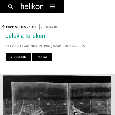
PAPP ATTILA ZSOLT
2025
.
03
.
04
.
Jelek a tereken
XXXV. ÉVFOLYAM 2024. 24. (902.) SZÁM – DECEMBER 25.
VEZÉRCIKK
AGORA