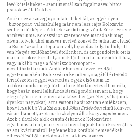
lévő kötelékeket – szentimentálisan fogalmazva: biztos
pontok az életünkben.
Amikor ez a szöveg nyomdafestéket lát, az egyik ilyen
„biztos pont” valószínűleg már nem lesz rajta Kolozsvár
szellemi térképén. A hírek szerint megszűnik Röser Ferenc
antikváriuma. Kolozsváron szerencsére maradnak még
olyan helyek, ahol magyar nyelvű könyvhöz juthat az olvasó,
„a Röser” azonban fogalom volt, legendás hely: tudtuk, ott
van Mátyás szülőházával átellenben, és azt gondoltuk, ott is
marad örökre, kicsit olyannak tűnt, mint a már említett ház,
vagy inkább maga a főtéri szoborcsoport –
mozdíthatatlannak. Amikor huszonöt évvel ezelőtt
egyetemistaként Kolozsvárra kerültem, magától értetődő
természetességgel vezetett az egyik első utam az
antikváriumba: megelőzte a híre. Miután értesültem róla,
hogy bezár, némi lelkifurdalással gondoltam arra, hogy
elég régóta nem léptem át a küszöbét („az élet”, sóhajtunk
ilyenkor nagyokat); arra viszont határozottan emlékszem,
hogy legutóbb Vita Zsigmond
Jókai Erdélyben
című könyvét
vásároltam ott, azóta is díszhelyen áll a könyvespolcomon.
Azok a fiatalok, akik ezután érkeznek Kolozsvárra
egyetemistaként, már semmit nem fognak tudni Röserről és
az antikváriumáról, legfennebb a korábbi nemzedékek
elbeszéléséből, anekdotákból: a kincses város