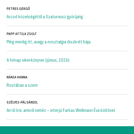
PETRES GERGŐ
Arcod közelségétől a Szaturnusz gyűrűjéig
PAPP ATTILA ZSOLT
Még mindig itt, avagy a nosztalgia diszkrét bája
A hónap sikerkönyvei (június, 2026)
NÁNIA HANNA
Rostában a szem
SZÉLYES-PÁL DÁNIEL
Arról írni, amiről nehéz – interjú Farkas Wellmann Éva költővel