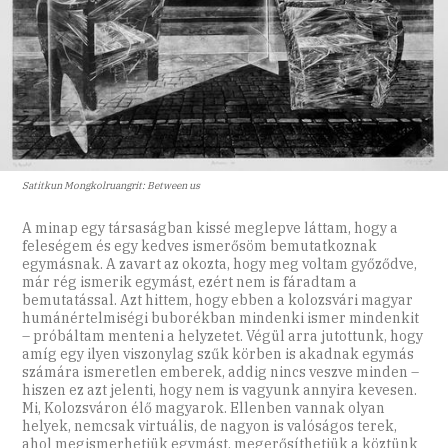
Satitkun Mongkolruangrit: Between us
A minap egy társaságban kissé meglepve láttam, hogy a
feleségem és egy kedves ismerősöm bemutatkoznak
egymásnak. A zavart az okozta, hogy meg voltam győződve,
már rég ismerik egymást, ezért nem is fáradtam a
bemutatással. Azt hittem, hogy ebben a kolozsvári magyar
humánértelmiségi buborékban mindenki ismer mindenkit
– próbáltam menteni a helyzetet. Végül arra jutottunk, hogy
amíg egy ilyen viszonylag szűk körben is akadnak egymás
számára ismeretlen emberek, addig nincs veszve minden –
hiszen ez azt jelenti, hogy nem is vagyunk annyira kevesen.
Mi, Kolozsváron élő magyarok. Ellenben vannak olyan
helyek, nemcsak virtuális, de nagyon is valóságos terek,
ahol megismerhetjük egymást, megerősíthetjük a köztünk