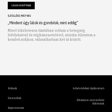
LEGOLVASOTTABB
SZÖLLŐSI MÁTYÁS
„Mindent úgy látok és gondolok, mint eddig”
Mivel tökéletesen tisztában voltam a betegség
lefolyásával és végkimenetelével, miután túlestem a
kezdeti sokkon, választhattam két út között.
1
2
3
4
5
6
Rólunk
Adatvédelmi tájékoztató
Szerzőink
Általános szerződési
feltételek
Impresszum