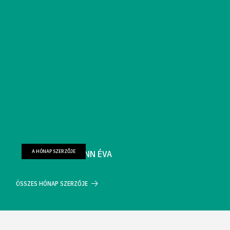
A HÓNAP SZERZŐJE
FARKAS WELLMANN ÉVA
ÖSSZES HÓNAP SZERZŐJE