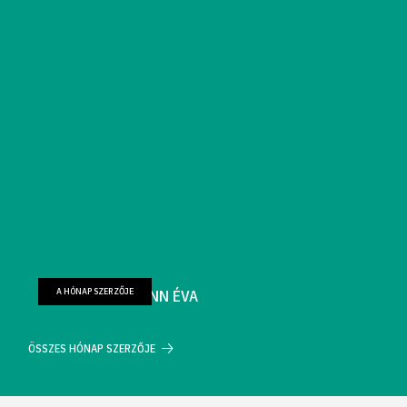
A HÓNAP SZERZŐJE
FARKAS WELLMANN ÉVA
ÖSSZES HÓNAP SZERZŐJE