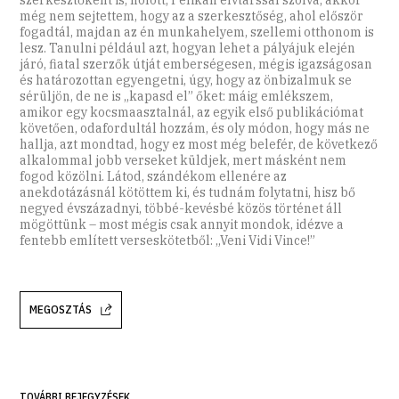
még nem sejtettem, hogy az a szerkesztőség, ahol először
fogadtál, majdan az én munkahelyem, szellemi otthonom is
lesz. Tanulni például azt, hogyan lehet a pályájuk elején
járó, fiatal szerzők útját emberségesen, mégis igazságosan
és határozottan egyengetni, úgy, hogy az önbizalmuk se
sérüljön, de ne is „kapasd el” őket: máig emlékszem,
amikor egy kocsmaasztalnál, az egyik első publikációmat
követően, odafordultál hozzám, és oly módon, hogy más ne
hallja, azt mondtad, hogy ez most még belefér, de következő
alkalommal jobb verseket küldjek, mert másként nem
fogod közölni. Látod, szándékom ellenére az
anekdotázásnál kötöttem ki, és tudnám folytatni, hisz bő
negyed évszázadnyi, többé-kevésbé közös történet áll
mögöttünk – most mégis csak annyit mondok, idézve a
fentebb említett verseskötetből: „Veni Vidi Vince!”
MEGOSZTÁS
TOVÁBBI BEJEGYZÉSEK