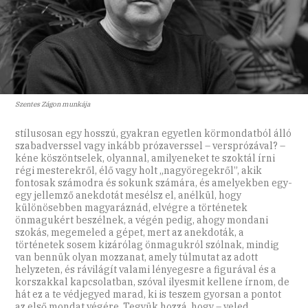
Szentes Zágon munkája
stílusosan egy hosszú, gyakran egyetlen körmondatból álló
szabadverssel vagy inkább prózaverssel – versprózával? –
kéne köszöntselek, olyannal, amilyeneket te szoktál írni
régi mesterekről, élő vagy holt „nagyöregekről”, akik
fontosak számodra és sokunk számára, és amelyekben egy-
egy jellemző anekdotát mesélsz el, anélkül, hogy
különösebben magyaráznád, elvégre a történetek
önmagukért beszélnek, a végén pedig, ahogy mondani
szokás, megemeled a gépet, mert az anekdoták, a
történetek sosem kizárólag önmagukról szólnak, mindig
van bennük olyan mozzanat, amely túlmutat az adott
helyzeten, és rávilágít valami lényegesre a figurával és a
korszakkal kapcsolatban, szóval ilyesmit kellene írnom, de
hát ez a te védjegyed marad, ki is teszem gyorsan a pontot
az első mondat végére. Tegyük hozzá, hogy – veled