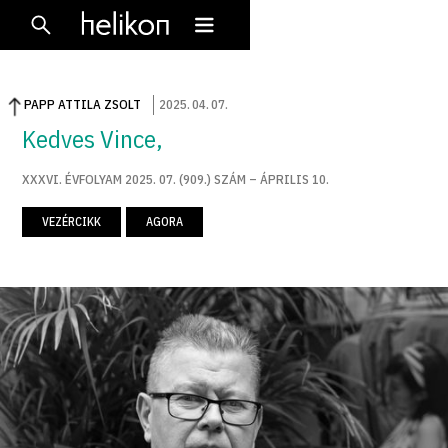
PAPP ATTILA ZSOLT
2025
.
04
.
07
.
Kedves Vince,
XXXVI. ÉVFOLYAM 2025. 07. (909.) SZÁM – ÁPRILIS 10.
VEZÉRCIKK
AGORA