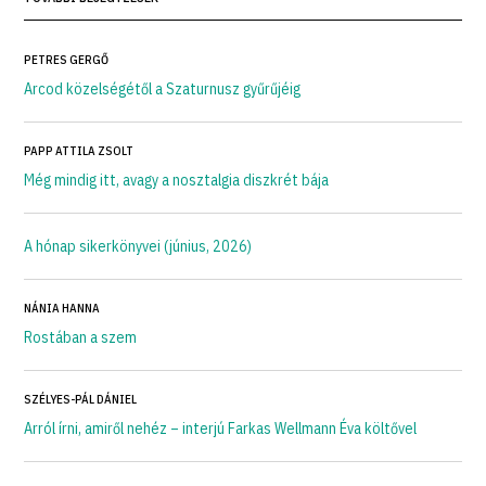
PETRES GERGŐ
Arcod közelségétől a Szaturnusz gyűrűjéig
PAPP ATTILA ZSOLT
Még mindig itt, avagy a nosztalgia diszkrét bája
A hónap sikerkönyvei (június, 2026)
NÁNIA HANNA
Rostában a szem
SZÉLYES-PÁL DÁNIEL
Arról írni, amiről nehéz – interjú Farkas Wellmann Éva költővel