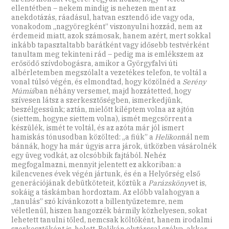
ellentétben – nekem mindig is nehezen ment az
anekdotázás, ráadásul, hatvan esztendő ide vagy oda,
vonakodom „nagyöregként” viszonyulni hozzád, nem az
érdemeid miatt, azok számosak, hanem azért, mert sokkal
inkább tapasztaltabb barátként vagy idősebb testvérként
tanultam meg tekinteni rád – pedig ma is emlékszem az
erősödő szívdobogásra, amikor a Györgyfalvi úti
albérletemben megszólalt a vezetékes telefon, te voltál a
vonal túlsó végén, és elmondtad, hogy közölnéd a
Serény
Múmiá
ban néhány versemet, majd hozzátetted, hogy
szívesen látsz a szerkesztőségben, ismerkedjünk,
beszélgessünk; aztán, mielőtt kiléptem volna az ajtón
(siettem, hogyne siettem volna), ismét megcsörrent a
készülék, ismét te voltál, és az azóta már jól ismert
hamiskás tónusodban közölted: „a fiúk” a
Helikon
nál nem
bánnák, hogy ha már úgyis arra járok, útközben vásárolnék
egy üveg vodkát, az olcsóbbik fajtából. Nehéz
megfogalmazni, mennyit jelentett ez akkoriban: a
kilencvenes évek végén jártunk, és én a Helyőrség első
generációjának debütköteteit, köztük a
Parázskönyv
et is,
sokáig a táskámban hordoztam. Az előbb valahogyan a
„tanulás” szó kívánkozott a billentyűzetemre, nem
véletlenül, hiszen hangozzék bármily közhelyesen, sokat
lehetett tanulni tőled, nemcsak költőként, hanem irodalmi
szerkesztőként is, holott, Pelikán elvtárssal szólva, akkor