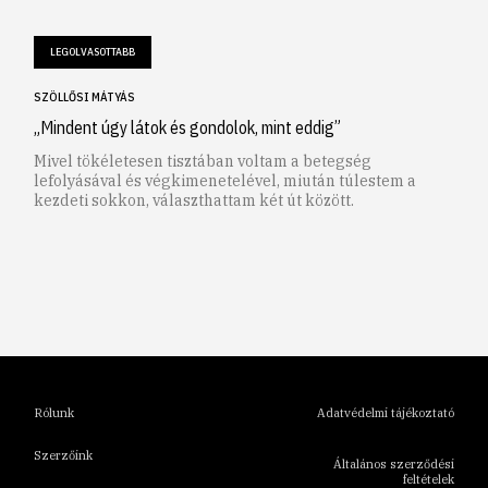
LEGOLVASOTTABB
SZÖLLŐSI MÁTYÁS
„Mindent úgy látok és gondolok, mint eddig”
Mivel tökéletesen tisztában voltam a betegség
lefolyásával és végkimenetelével, miután túlestem a
kezdeti sokkon, választhattam két út között.
1
2
3
4
5
6
Rólunk
Adatvédelmi tájékoztató
Szerzőink
Általános szerződési
feltételek