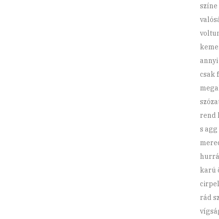
színe
valós
voltu
kemen
annyi
csak 
megal
szózat
rend 
s agg
mereds
hurrá
karú 
cirpe
rád s
vígsá