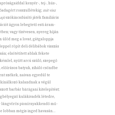
apróságaiddal kenyér-, tej-, hús-,
őadagért rosszullétekig;
mit visz
hajó
szókincsdúsító játék familiáris
ációt ágyon lebegtető esti áram-
tben; vagy tízévesen, nyereg híján
n ülöd meg a lovat, gátgaloppja
üleppel röpít deli délibábok visszás
sán; elsötétített ablak fekete
 kémlel, nyűtt arcú szülő, szepegő
, előírásos batyuk, ziháló csöndbe
ent székek, naivan egyedül te
 kínálkozó kalandnak a végül
zott barbár bărăgani kitelepítést;
gbélyegző kulákivadék létedre,
 lángvörös pionírnyakkendő mű-
e lobban mégis inged havasán…