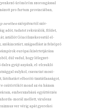
yenkező ürömöröm szorongással
názott pro furtum provinciában,
ép nevében
szívpitvartól szív-
ig adót, tudatot rekvirálók, földet,
át, istállót Göncölszekerestül el-
, szókincstárt, szájpadlást is felsöprő
vámpírok európai kísértetjárása
böl, dúl vadul, hogy lélegzet-
ő dalra gyújt anyánk, el-elcsukló
ntsággal sulykol, csavarint mosó-
, látóhatárt elborító tisztátlanságot,
e csütörtököt mond az én házam
 váram, emberszabású együttérzés
horda-morál mellett, virulens
nizmus ver vérig apát gyerekei