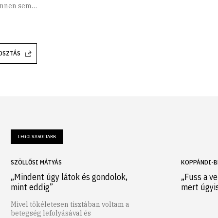
innen sem…
OSZTÁS
LEGOLVASOTTABB
SZÖLLŐSI MÁTYÁS
KOPPÁNDI-B
„Mindent úgy látok és gondolok,
„Fuss a ve
mint eddig”
mert úgyi
Mivel tökéletesen tisztában voltam a
betegség lefolyásával és