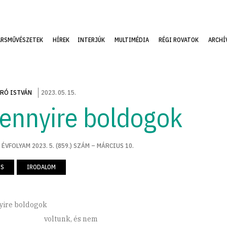
ÁRSMŰVÉSZETEK
HÍREK
INTERJÚK
MULTIMÉDIA
RÉGI ROVATOK
ARCHÍ
RÓ ISTVÁN
2023
.
05
.
15
.
ennyire boldogok
 ÉVFOLYAM 2023. 5. (859.) SZÁM – MÁRCIUS 10.
RS
IRODALOM
ire boldogok
ltunk, és nem