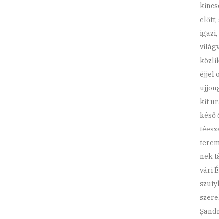
kincs
előtt;
igazi,
világ
közli
éjjel 
ujjon
kit ur
késő 
téesz
terem
nek t
vári 
szuty
szere
Șandr