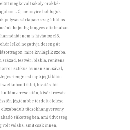
 előtt megkövült sikoly örökké-
ágában… Ó, mennyire boldogok
nk pelyvás
sártapasz szagú búbos
cénk hajnalig langyos oltalmában,
 harmóniát nem is hívhatsz elő,
fehér lelkű negatívja dereng át
ázottságon, mire kiviláglik szoba,
, század, testvéri blabla, renitens
horrorisztikus humanizmusával,
 Jeges-tengered ingó jégtábláin
z elkobzott ihlet, hivatás, hit,
 hullámverése után, kísért rózsás
ösztön jégtömbbe tördelt ölelése,
l elszabadult tücsökhangverseny
zakadó süketségben, ami üdvösség,
g volt valaha, amit csak innen,