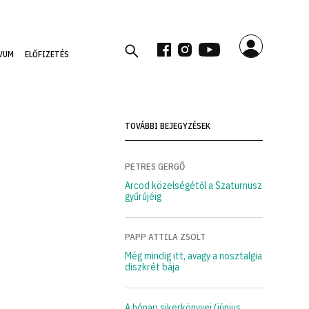
VUM
ELŐFIZETÉS
TOVÁBBI BEJEGYZÉSEK
PETRES GERGŐ
Arcod közelségétől a Szaturnusz
gyűrűjéig
PAPP ATTILA ZSOLT
Még mindig itt, avagy a nosztalgia
diszkrét bája
A hónap sikerkönyvei (június,