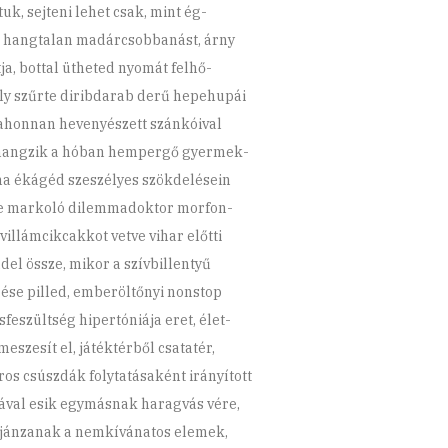
tuk, sejteni lehet csak, mint ég-
 hangtalan madárcsobbanást, árny
tja, bottal ütheted nyomát felhő-
y szűrte diribdarab derű hepehupái
 ahonnan hevenyészett szánkóival
hangzik a hóban hempergő gyermek-
ma ékágéd szeszélyes szökdelésein
e markoló dilemmadoktor morfon-
villámcikcakkot vetve vihar előtti
del össze, mikor a szívbillentyű
gése pilled, emberöltőnyi nonstop
feszültség hipertóniája eret, élet-
meszesít el, játéktérből csatatér,
ros csúszdák folytatásaként irányított
ával esik egymásnak haragvás vére,
jánzanak a nemkívánatos elemek,