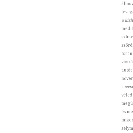
állás 
leveg
a kis
medit
szüne
szőré
tört 
vízírá
autót
nővér
reccs
véled
megús
és me
mikor
selym