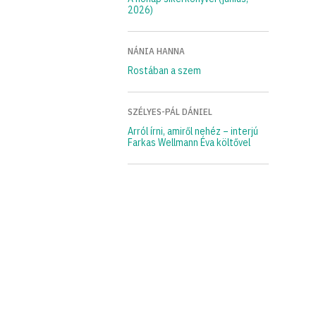
2026)
NÁNIA HANNA
Rostában a szem
SZÉLYES-PÁL DÁNIEL
Arról írni, amiről nehéz – interjú
Farkas Wellmann Éva költővel