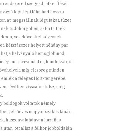
rendszered szögesdrótkerítését
nvázió lepi, lépi léha had hosszú
kon át, megszállnak légutakat, tüzet
anak tüdőhörgőben, sátort ütnek
ekben, vesekövekkel köveznek
tet, kétszázezer helyett néhány pár
lhatja halványuló hemoglobinod,
nség mos arcvonást el, homlokvárat,
óvóhelyeit, míg elcsorog minden
 emlék a felejtés Holt-tengerébe.
ven révülten visszafordulsz, még
k,
 boldogok voltatok
némely
őben, elsőéves magyar szakos tanár-
tek, huszonvalahányan hazafias
 után, ott állsz a félkör jobboldalán