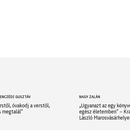
ENCZÉDI GUSZTÁV
NAGY ZALÁN
rstől, óvakodj a verstől,
„Ugyanazt az egy könyv
s megtalál”
egész életemben” – Kr
László Marosvásárhely