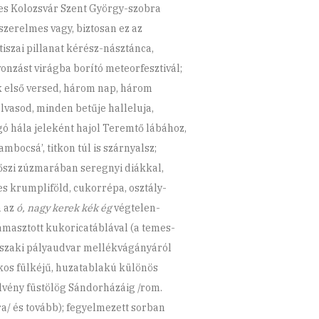
es Kolozsvár Szent György-szobra
 szerelmes vagy, biztosan ez az
 tiszai pillanat kérész-násztánca,
vonzást virágba borító meteorfesztivál;
k első versed, három nap, három
olvasod, minden betűje halleluja,
gó hála jeleként hajol Teremtő lábához,
ambocsá’, titkon túl is szárnyalsz;
őszi zúzmarában seregnyi diákkal,
es krumpliföld, cukorrépa, osztály-
 az
ó, nagy kerek kék ég
végtelen-
ámasztott kukoricatáblával (a temes-
Északi pályaudvar mellékvágányáról
kos fülkéjű, huzatablakú különös
lvény füstölög Sándorházáig /rom.
a/ és tovább); fegyelmezett sorban