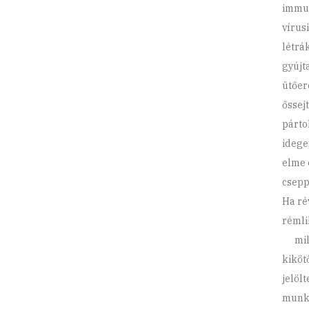
immun
vírusi
létrá
gyújt
ütőer
őssej
párto
idege
elme 
csepp
Ha ré
rémli
mily
kiköt
jelöl
munka