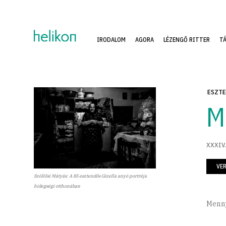
IRODALOM
AGORA
LÉZENGŐ RITTER
T
ESZTE
M
XXXIV.
VE
Szöllősi Mátyás: A 85 esztendős Gizella anyó portréja
hidegségi otthonában
Menny
vo