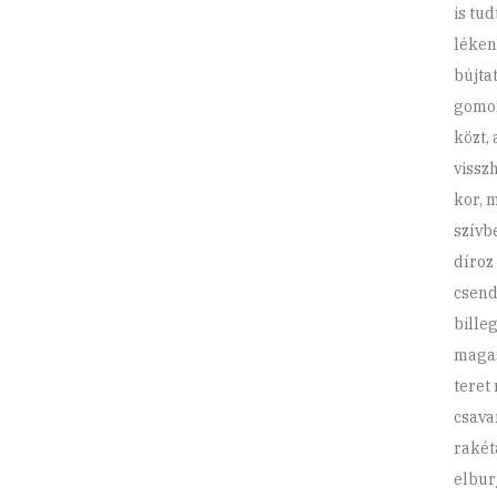
is tud
léken
bújta
gomol
közt,
vissz
kor, 
szívb
díroz 
csend
bille
magas
teret 
csava
rakét
elbur