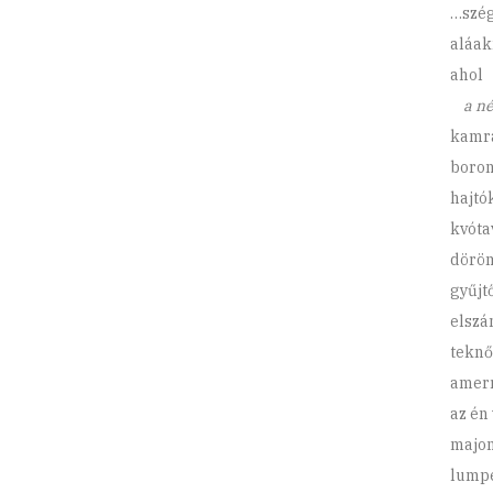
…szég
aláak
ahol
a n
kamrá
boron
hajtók
kvóta
döröm
gyűjt
elszá
teknőt
amerr
az én
majom
lumpe