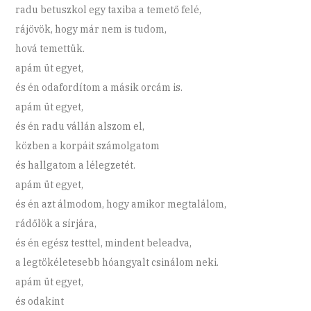
radu betuszkol egy taxiba a temető felé,
rájövök, hogy már nem is tudom,
hová temettük.
apám üt egyet,
és én odafordítom a másik orcám is.
apám üt egyet,
és én radu vállán alszom el,
közben a korpáit számolgatom
és hallgatom a lélegzetét.
apám üt egyet,
és én azt álmodom, hogy amikor megtalálom,
rádőlök a sírjára,
és én egész testtel, mindent beleadva,
a legtökéletesebb hóangyalt csinálom neki.
apám üt egyet,
és odakint