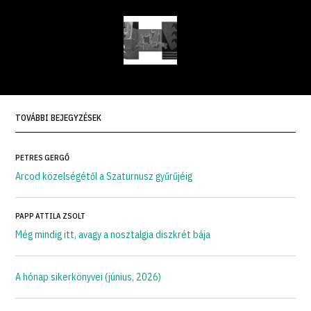
TOVÁBBI BEJEGYZÉSEK
PETRES GERGŐ
Arcod közelségétől a Szaturnusz gyűrűjéig
PAPP ATTILA ZSOLT
Még mindig itt, avagy a nosztalgia diszkrét bája
A hónap sikerkönyvei (június, 2026)