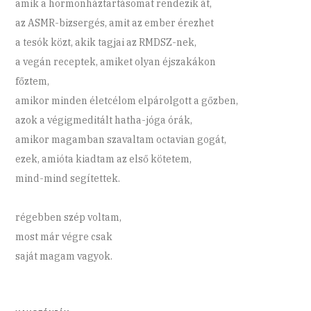
amik a hormonháztartásomat rendezik át,
az ASMR-bizsergés, amit az ember érezhet
a tesók közt, akik tagjai az RMDSZ-nek,
a vegán receptek, amiket olyan éjszakákon
főztem,
amikor minden életcélom elpárolgott a gőzben,
azok a végigmeditált hatha-jóga órák,
amikor magamban szavaltam octavian gogát,
ezek, amióta kiadtam az első kötetem,
mind-mind segítettek.
régebben szép voltam,
most már végre csak
saját magam vagyok.