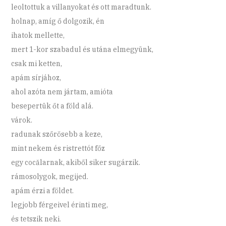
leoltottuk a villanyokat és ott maradtunk.
holnap, amíg ő dolgozik, én
ihatok mellette,
mert 1-kor szabadul és utána elmegyünk,
csak mi ketten,
apám sírjához,
ahol azóta nem jártam, amióta
besepertük őt a föld alá.
várok.
radunak szőrösebb a keze,
mint nekem és ristrettót főz
egy cocălarnak, akiből siker sugárzik.
rámosolygok, megijed.
apám érzi a földet.
legjobb férgeivel érinti meg,
és tetszik neki.