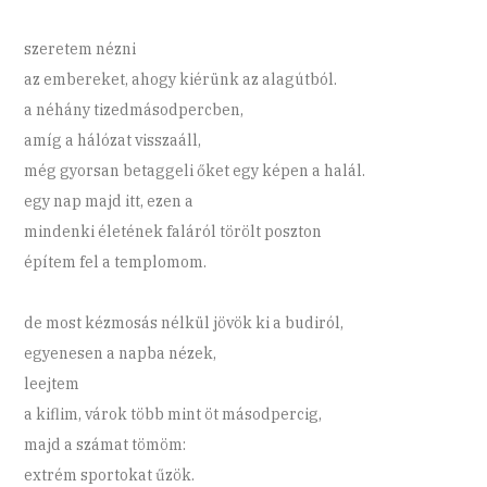
szeretem nézni
az embereket, ahogy kiérünk az alagútból.
a néhány tizedmásodpercben,
amíg a hálózat visszaáll,
még gyorsan betaggeli őket egy képen a halál.
egy nap majd itt, ezen a
mindenki életének faláról törölt poszton
építem fel a templomom.
de most kézmosás nélkül jövök ki a budiról,
egyenesen a napba nézek,
leejtem
a kiflim, várok több mint öt másodpercig,
majd a számat tömöm:
extrém sportokat űzök.