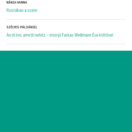
NÁNIA HANNA
Rostában a szem
SZÉLYES-PÁL DÁNIEL
Arról írni, amiről nehéz – interjú Farkas Wellmann Éva költővel