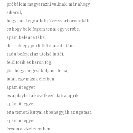
próbálom magyarázni valinak, már ahogy
sikerül,
hogy most egy állati jó verssort produkált,
és hogy bele fogom tenni egy versbe.
apám beleüt a fába,
de csak egy porfelhő marad utána.
radu befejezi az utolsó lattét,
felöltözik és karon fog.
jön, hogy megcsókoljam, de na,
talán egy másik életben.
apám üt egyet,
és a playlist a következő dalra ugrik.
apám üt egyet,
és a temető kutyái abbahagyják az ugatást.
apám üt egyet,
érzem a vizeletemben.