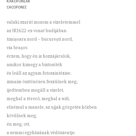
KAKOFÓNIÁK
CACOFONII
valaki szarát mosom a vizeletemmel
az IR1622-es vonat budijában.
timișoara nord – bucurești nord,
via brașov.
érzem, hogy én is hozzájárulok,
amikor kimegy a biztosíték
és leáll az agyam fotoszintézise.
izmaim ösztönösen feszülnek meg,
ijedtemben megáll a vizelet,
meghal a térerő, meghal a wifi,
elnémul a manele, az ujjak görgetés közben
kövülnek meg,
én meg, ott,
a semmi egyházának védőszentje.