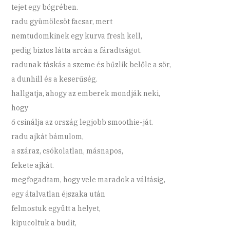
tejet egy bögrében.
radu gyümölcsöt facsar, mert
nemtudomkinek egy kurva fresh kell,
pedig biztos látta arcán a fáradtságot.
radunak táskás a szeme és bűzlik belőle a sör,
a dunhill és a keserűség.
hallgatja, ahogy az emberek mondják neki,
hogy
ő csinálja az ország legjobb smoothie-ját.
radu ajkát bámulom,
a száraz, csókolatlan, másnapos,
fekete ajkát.
megfogadtam, hogy vele maradok a váltásig,
egy átalvatlan éjszaka után
felmostuk együtt a helyet,
kipucoltuk a budit,