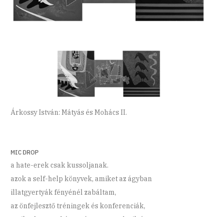
Árkossy István: Mátyás és Mohács II.
MIC DROP
a hate-erek csak kussoljanak.
azok a self-help könyvek, amiket az ágyban
illatgyertyák fényénél zabáltam,
az önfejlesztő tréningek és konferenciák,