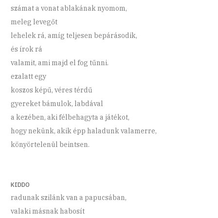
számat a vonat ablakának nyomom,
meleg levegőt
lehelek rá, amíg teljesen bepárásodik,
és írok rá
valamit, ami majd el fog tűnni.
ezalatt egy
koszos képű, véres térdű
gyereket bámulok, labdával
a kezében, aki félbehagyta a játékot,
hogy nekünk, akik épp haladunk valamerre,
könyörtelenül beintsen.
KIDDO
radunak szilánk van a papucsában,
valaki másnak habosít