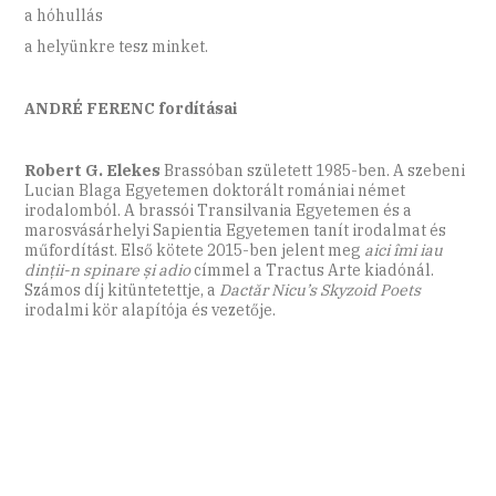
a hóhullás
a helyünkre tesz minket.
ANDRÉ FERENC fordításai
Robert G. Elekes
Brassóban született 1985-ben. A szebeni
Lucian Blaga Egyetemen doktorált romániai német
irodalomból. A brassói Transilvania Egyetemen és a
marosvásárhelyi ­Sapientia Egyetemen tanít irodalmat és
műfordítást. Első kötete 2015-ben jelent meg
aici îmi iau
dinții-n spinare și adio
címmel a Tractus Arte kiadónál.
Számos díj kitüntetettje, a
Dactăr ­Nicu’s Skyzoid Poets
irodalmi kör alapítója és vezetője.