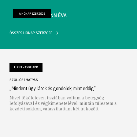
A HÓNAP SZERZŐJE
FARKAS WELLMANN ÉVA
ÖSSZES HÓNAP SZERZŐJE
LEGOLVASOTTABB
SZÖLLŐSI MÁTYÁS
„Mindent úgy látok és gondolok, mint eddig”
Mivel tökéletesen tisztában voltam a betegség
lefolyásával és végkimenetelével, miután túlestem a
kezdeti sokkon, választhattam két út között.