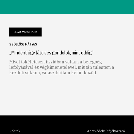
LEGOLVASOTTABB
SZÖLLŐSI MÁTYÁS
„Mindent úgy látok és gondolok, mint eddig”
Mivel tökéletesen tisztában voltam a betegség
lefolyásával és végkimenetelével, miután túlestem a
kezdeti sokkon, választhattam két út között.
1
2
3
4
5
6
Rólunk
Adatvédelmi tájékoztató