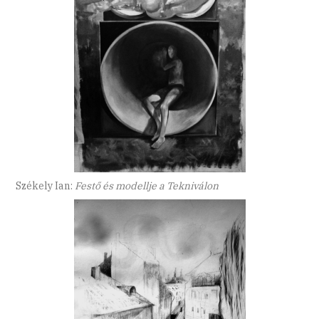
Székely Ian:
Festő és modellje a Tekniválon