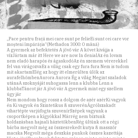
„Pace pentru frații mei care sunt pe felieEi sunt cei care vor
moșteni împărăția”(Methadon 3000: O mână)
A gyermek az befektetés A jövő vár A követ kivájja a
vízJártam már itt Here we are now In denialAz én lovam
nem eladó harapós és ágaskodóAz én szemem vérerekkel
fel van virágozvaEz a világ csak egy fura fura Nem is tudom
mit akartamElég az hogy itt elmerülten ülök az
aurafelhőmbenAurora Aurora Ég a világ Megint szaladok
utánaA szoknyáját suhogassa lenn a klubba Lenn a
klubbaTáncot jár A jövő vár A gyermek mint egy szellem
úgy jár
Nem mondom hogy rossz a dolgom de azér azérKi vagyok
én Ki vagyok én Szintetikus & szuverénÁgrólszakadt
vihartépte varjúfogta szuvenírSzépek vagyunk a
csoportképen a kígyókkal Márrég nem bíztunk
holdazásban hajnali háztetőkbenRég ültünk ott a régi
bárba megvolt még az összesrekedt kutya & masszőr
macska Megvolt méga deszkás punkok összes kazettája