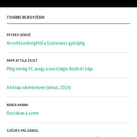
TOVÁBBI BEJEGYZÉSEK
PETRES GERGŐ
Arcod közelségétől a Szaturnusz gyűrűjéig
PAPP ATTILA ZSOLT
Még mindig itt, avagy a nosztalgia diszkrét bája
A hónap sikerkönyvei (június, 2026)
NÁNIA HANNA
Rostában a szem
SZÉLYES-PÁL DÁNIEL