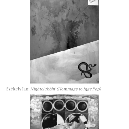
Székely Ian:
Nightclubbin' (Hommage to Iggy Pop)