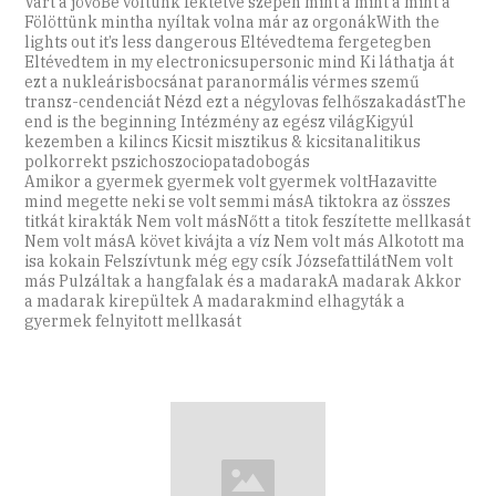
Várt a jövőBe voltunk fektetve szépen mint a mint a mint a
Fölöttünk mintha nyíltak volna már az orgonákWith the
lights out it’s less dangerous Eltévedtema fergetegben
Eltévedtem in my electronicsupersonic mind Ki láthatja át
ezt a nukleárisbocsánat paranormális vérmes szemű
transz-cendenciát Nézd ezt a négylovas felhőszakadástThe
end is the beginning Intézmény az egész világKigyúl
kezemben a kilincs Kicsit misztikus & kicsitanalitikus
polkorrekt pszichoszociopatadobogás
Amikor a gyermek gyermek volt gyermek voltHazavitte
mind megette neki se volt semmi másA tiktokra az összes
titkát kirakták Nem volt másNőtt a titok feszítette mellkasát
Nem volt másA követ kivájta a víz Nem volt más Alkotott ma
isa kokain Felszívtunk még egy csík JózsefattilátNem volt
más Pulzáltak a hangfalak és a madarakA madarak Akkor
a madarak kirepültek A madarakmind elhagyták a
gyermek felnyitott mellkasát