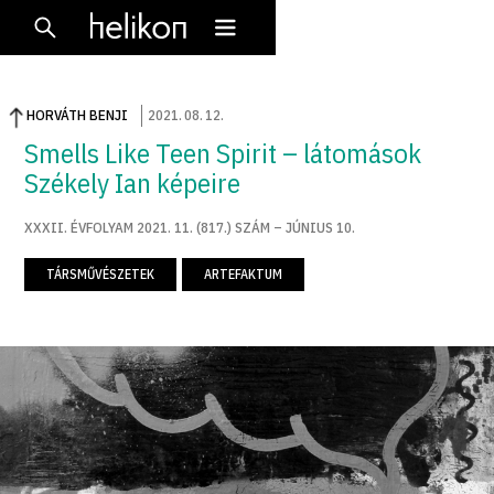
HORVÁTH BENJI
2021
.
08
.
12
.
Smells Like Teen Spirit – látomások
Székely Ian képeire
XXXII. ÉVFOLYAM 2021. 11. (817.) SZÁM – JÚNIUS 10.
TÁRSMŰVÉSZETEK
ARTEFAKTUM