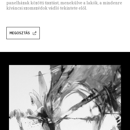
panelházak közötti tisztást, menekülve a lakók, a mindenre
kíváncsi szomszédok vádló tekintete elől.
MEGOSZTÁS