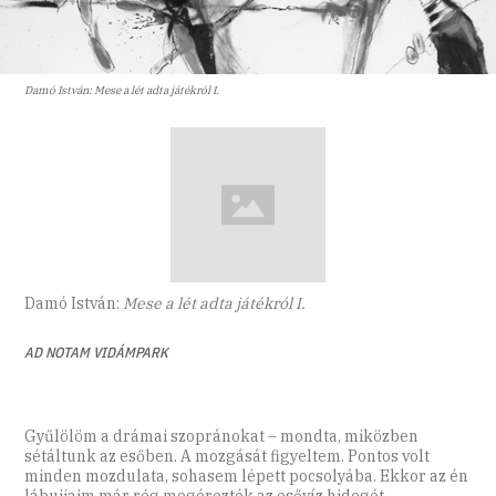
Damó István: Mese a lét adta játékról I.
Damó István:
Mese a lét adta játékról I.
AD NOTAM VIDÁMPARK
Gyűlölöm a drámai szopránokat – mondta, miközben
sétáltunk az esőben. A mozgását figyeltem. Pontos volt
minden mozdulata, sohasem lépett pocsolyába. Ekkor az én
lábujjaim már rég megérezték az esővíz hidegét.