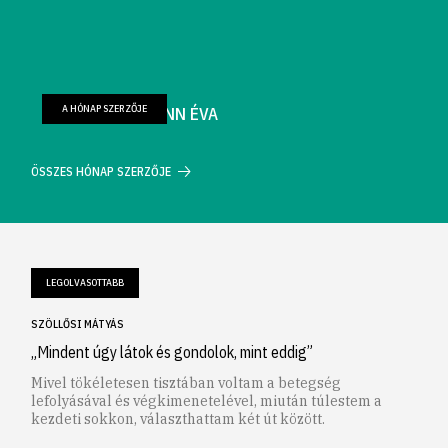
A HÓNAP SZERZŐJE
FARKAS WELLMANN ÉVA
ÖSSZES HÓNAP SZERZŐJE
LEGOLVASOTTABB
SZÖLLŐSI MÁTYÁS
„Mindent úgy látok és gondolok, mint eddig”
Mivel tökéletesen tisztában voltam a betegség
lefolyásával és végkimenetelével, miután túlestem a
kezdeti sokkon, választhattam két út között.