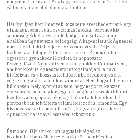
magamnak a házak között egy járatot, amelyen át a lakók
vádló tekintete elől elmenekülhettem.
Hát így, ilyen körülmények közepette ereszkedett ránk egy
új párkapcsolat puha egyformaságokkal, selymes kis
semmiségekkel kecsegtető ködje, amelyet az ember
általában úgy nevez: a boldogság. A kapcsolatunk Ágnessel
már a kezdetektől teljesen szokványos volt. Teljesen
hétköznapi dolognak tűnt az is, amikor Ágnes élettársa
egyszerre gyanakodni kezdett, és naphosszat
fenyegetőzött. Nem volt semmi meghökkentő abban sem,
amikor kikérte Ágnes telefonszolgáltatójától a havi
híváslistát, és a hosszas kutatómunka eredményeként
végre megtalálta a telefonszámomat. Nem hagyott bennem
különösen mély nyomot az sem, hogy naponta kétszer
életveszélyesen megfenyegetett. Végül a hívások ritkulni
kezdtek, a fenyegetések mögül eltűnt a tehetetlen düh,
pontosabban felváltotta valami keserédes lemondás. Egy
kis túlzással azt is mondhatnám, hogy a végére sikerült
Ágnes volt barátjával összebarátkoznunk.
És mondd, fájt, amikor otthagytalak téged az
iskolaudvarban? Mit éreztél akkor? – bombázott a