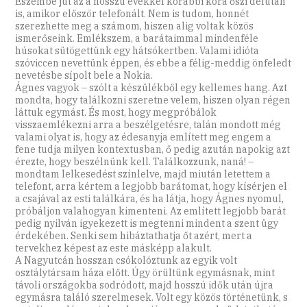
Eszembe jut az a hosszú évekkel korábbi kora őszi délután
is, amikor először telefonált. Nem is tudom, honnét
szerezhette meg a számom, hiszen alig voltak közös
ismerőseink. Emlékszem, a barátaimmal mindenféle
húsokat sütögettünk egy hátsókertben. Valami idióta
szóviccen nevettünk éppen, és ebbe a félig-meddig önfeledt
nevetésbe sípolt bele a Nokia.
Ágnes vagyok – szólt a készülékből egy kellemes hang. Azt
mondta, hogy találkozni szeretne velem, hiszen olyan régen
láttuk egymást. És most, hogy megpróbálok
visszaemlékezni arra a beszélgetésre, talán mondott még
valami olyat is, hogy az édesanyja említett meg engem a
fene tudja milyen kontextusban, ő pedig azután napokig azt
érezte, hogy beszélnünk kell. Találkozzunk, naná! –
mondtam lelkesedést színlelve, majd miután letettem a
telefont, arra kértem a legjobb barátomat, hogy kísérjen el
a csajával az esti találkára, és ha látja, hogy Ágnes nyomul,
próbáljon valahogyan kimenteni. Az említett legjobb barát
pedig nyilván igyekezett is megtenni mindent a szent ügy
érdekében. Senki sem hibáztathatja őt azért, mert a
tervekhez képest az este másképp alakult.
A Nagyutcán hosszan csókolóztunk az egyik volt
osztálytársam háza előtt. Úgy örültünk egymásnak, mint
távoli országokba sodródott, majd hosszú idők után újra
egymásra találó szerelmesek. Volt egy közös történetünk, s