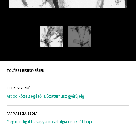
TOVÁBBI BEJEGYZÉSEK
PETRES GERGŐ
Arcod közelségétől a Szaturnusz gyűrűjéig
PAPP ATTILA ZSOLT
Még mindig itt, avagy a nosztalgia diszkrét bája