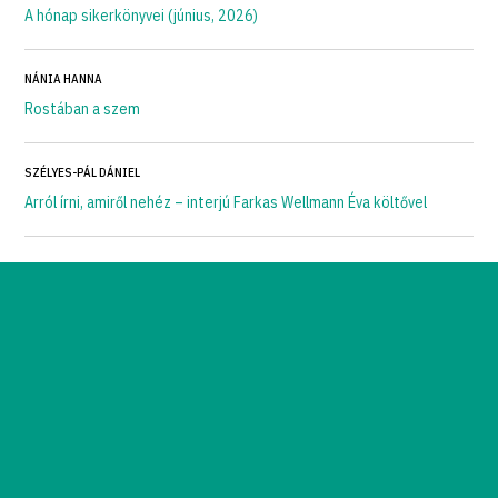
A hónap sikerkönyvei (június, 2026)
NÁNIA HANNA
Rostában a szem
SZÉLYES-PÁL DÁNIEL
Arról írni, amiről nehéz – interjú Farkas Wellmann Éva költővel