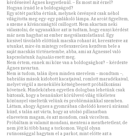
kérdéseivel Ágnes kegyetlenül. – És most mit érzel?
Hogyan írnád le a boldogságod?
Egy sötét parkba értünk, melynek ösvényeit csak néhol
világította meg egy-egy pislákoló lámpa. Az arcát figyeltem,
a szeme a kíváncsiságtól csillogott. Nem akartam neki
válaszolni, de ugyanakkor azt is tudtam, hogy ennyi kérdést
már nem hagyhat az ember megválaszolatlanul. Egy
kicsivel távolabb előttünk macska rohant át, keresztezve az
utunkat, mire én mintegy reflexszerűen kezdtem bele a
saját macskás történetembe, abba, ami az Ágnessel való
kapcsolatunk
hajnalán
esett meg.
Nem értem, ennek mi köze van a boldogsághoz? – kérdezte
Ágnes zavartan.
Nem is tudom, talán ilyen minden szerelem – mondtam –,
babrálás mások kidobott kacatjaival, romlott maradékaival,
melyet végül a menekülés kétségbeesett próbálkozásai
követnek. Mindeközben egyetlen dologban lehetünk csak
biztosak, hogy a bennünket körülvevő világ tökéletes
közönnyel viseltetik velünk és problémáinkkal szemben.
Láttam, ahogy Ágnes a gyomrában cihelődő keserű sírással
küzd, s talán azt várta, hogy az utolsó pillanatban
elnevetem magam, és azt mondom, csak vicceltem.
Próbáltam is valamit mondani, menteni a menthetetlent, de
nem jött ki több hang a torkomon. Végül olyan
rutinossággal hagytam el a parkot, mint előtte azt a