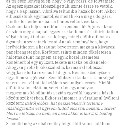
az teljesen lényegtelen, hogy jó vagy rossz, de folytatható.
Az egész éjszakát átbeszélgettük, szinte észre se vettük,
hogy a Nap lassan, vibrálva feltűnik a házak között. Akkor
elbúcsúztunk egymástól, és ment ki-ki a maga dolgára,
mintha történhetne bármi fontos velünk ezután.
Csak miután teljesen eltűnt a szemem elől Ágnes, akkor
éreztem meg a hajnal egyszerre kellemes és kibírhatatlan
súlyát. Annyit tudtam csak, hogy minél előbb otthon, az
ágyamban szeretnék lenni. Annak reményében, hogy
lerövidíthetem a hazautat, bevetettem magam a kisvárosi
panelrengetegbe. Köröttem szinte minden tökéletesen
halottnak tűnt, mígnem az egyik közeli szemetes
konténerből egy nyúzott, fekete macska bukkant elő.
Ahogyan próbált kikászálódni, karmaival többször
végigkaristolt a rozsdás bádogon. Némán, közönyösen
figyeltem vergődését. Sem többszöri kudarca, sem végső
sikere nem váltott ki belőlem semmilyen érzést. Mielőtt
elfutott volna előttem, vetett rám egy amolyan
megsemmisítő pillantást, aztán egyedül hagyott a házak
közötti szűk térben. Ekkor számomra is váratlanul üvölteni
kezdtem:
Balról jobbra, hát persze!Miért is történne
máshogyan!De ezt úgysem tudod elbaszni nekem, Lucifer!
Mert ha tetszik, ha nem, én most akkor is kurvára boldog
leszek!
S mielőtt még az első redőny felgördült volna, találtam