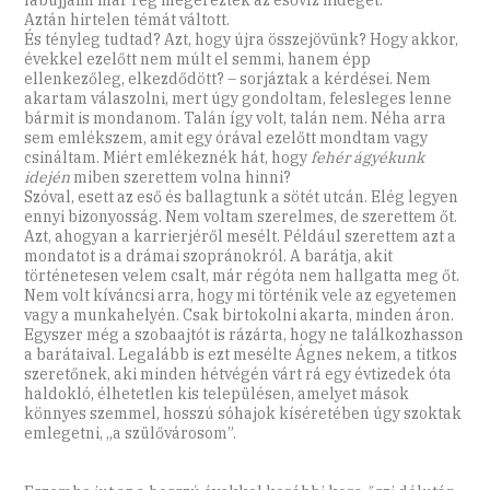
Aztán hirtelen témát váltott.
És tényleg tudtad? Azt, hogy újra összejövünk? Hogy akkor,
évekkel ezelőtt nem múlt el semmi, hanem épp
ellenkezőleg, elkezdődött? – sorjáztak a kérdései. Nem
akartam válaszolni, mert úgy gondoltam, felesleges lenne
bármit is mondanom. Talán így volt, talán nem. Néha arra
sem emlékszem, amit egy órával ezelőtt mondtam vagy
csináltam. Miért emlékeznék hát, hogy
fehér ágyékunk
idején
miben szerettem volna hinni?
Szóval, esett az eső és ballagtunk a sötét utcán. Elég legyen
ennyi bizonyosság. Nem voltam szerelmes, de szerettem őt.
Azt, ahogyan a karrierjéről mesélt. Például szerettem azt a
mondatot is a drámai szopránokról. A barátja, akit
történetesen velem csalt, már régóta nem hallgatta meg őt.
Nem volt kíváncsi arra, hogy mi történik vele az egyetemen
vagy a munkahelyén. Csak birtokolni akarta, minden áron.
Egyszer még a szobaajtót is rázárta, hogy ne találkozhasson
a barátaival. Legalább is ezt mesélte Ágnes nekem, a titkos
szeretőnek, aki minden hétvégén várt rá egy évtizedek óta
haldokló, élhetetlen kis településen, amelyet mások
könnyes szemmel, hosszú sóhajok kíséretében úgy szoktak
emlegetni, „a szülővárosom”.