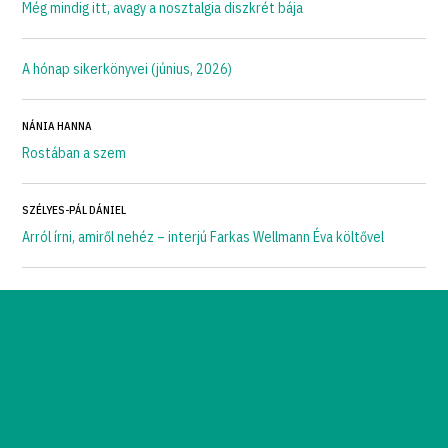
Még mindig itt, avagy a nosztalgia diszkrét bája
A hónap sikerkönyvei (június, 2026)
NÁNIA HANNA
Rostában a szem
SZÉLYES-PÁL DÁNIEL
Arról írni, amiről nehéz – interjú Farkas Wellmann Éva költővel