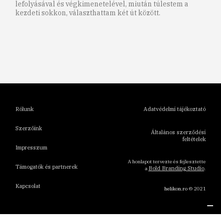
lefolyásával és végkimenetelével, miután túlestem a
kezdeti sokkon, választhattam két út között.
1
2
3
4
5
6
Rólunk
Adatvédelmi tájékoztató
Szerzőink
Általános szerződési
feltételek
Impresszum
A honlapot tervezte és fejlesztette
Támogatók és partnerek
Bold Branding Studio
a
.
Kapcsolat
helikon.ro
© 2021