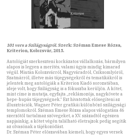
101 vers a Szilágyságról.
Szerk: Széman Emese Rózsa,
Kriterion, Kolozsvár, 2015.
Antológiát szerkeszteni kockázatos vállalkozás, bármilyen
alapos is legyen a merítés, valami úgyis mindig kimarad
végül. Miután Kolozsvárról, Nagyváradról, Csíksomlyóról,
Szatmárról, illetve más tájegységekről és tematikákról is
jelentek meg antológiák a Kriterion Kiadó sorozatában,
ideje volt, hogy Szilágyság is a fókuszba kerüljön. A kötet,
mint címe is mutatja, egyfajta „reklámozója, nagykövete a
hepe-hupás tájegységnek.” Ezt hivatottak elősegíteni az
illusztrációk, Wagner Péter grafikái különböző szilágysági
templomokról. Széman Emese Rózsa alapos válogatása 46
szerzőtől tartalmaz szövegeket, a XV. századtól egészen
napjainkig, a kötet végén található életrajzok pedig segítik
az olvasónak a tájékozódást.
Dr. Széman Péter előszavában kiemeli, hogy egyes versek