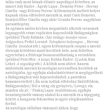
talán csak most látnak először napvilágot kötetben, az
ismert Ady Endre-, Áprily Lajos-, Demény Péter-, Hervay
Gizella- vagy Kölcsey Ferenc-költemények mellett helyet
kapnak olyan elfeledett szerzők is, mint Csáti Demeter,
Somlyói Eller Gizella vagy akár Gruzda Ferenc nagyfalusi
parasztlegény.
Az egészen széles körben megszólaló alkotók verseinek
legnagyobb része expliciten kapcsolódik Szilágysághoz
(például Thaly Kálmán:
Óda Szilágy-Somlyó város
hölgyeihez
, Pethő Lorand:
Tolvajként bolyongsz...
, Hervay
Gizella:
Dombok
stb.), egyes költemények csupán a szerző
életrajzi kötődései miatt kerültek bele, nem feltétlen
egyértelmű a földrajzi beazonosíthatóság a versekben
(például Petri Mór
: A közjó
, Kubán Endre:
Új adók
, Kiss
Lehel:
A végsőkig
stb.). A költők nem ábécé, hanem
születésük szerinti kronológiai sorrendben kerültek az
antológiába, így egyfajta alakulástörténet is megfigyelhető
a Szilágysághoz való kapcsolódásból, a patetikus
hazaszeretetből („Én nem tudlak elfeledni/ Szülőföldem,
Szilágysomlyó;/ Hol a virág oly gyönyörű,/ Levegő, víz,
minden oly jó!...” Páskuj Lajos:
Szülőföldem
), egyfajta
bensőségesebb viszony alakul ki a szerzők és a tájegység
között, a hangnem fokozottan is egyre elégikusabbra
fordul.
Az antológia vállaltan viszonyul ahhoz, hogy