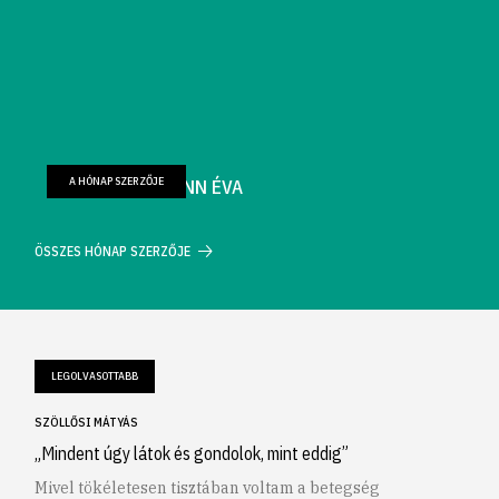
A HÓNAP SZERZŐJE
FARKAS WELLMANN ÉVA
ÖSSZES HÓNAP SZERZŐJE
LEGOLVASOTTABB
SZÖLLŐSI MÁTYÁS
„Mindent úgy látok és gondolok, mint eddig”
Mivel tökéletesen tisztában voltam a betegség