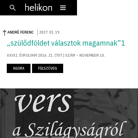
ANDRÉ FERENC
2017
.
01
.
19
.
„szülődföldet választok magamnak”1
XXVII. ÉVFOLYAM 2016. 21. (707.) SZÁM – NOVEMBER 10.
AGORA
FÜLSZÖVEG