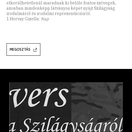
elkerülhetetlenül maradnak ki belőle fontos szövegek,
azonban mindenképp látványos képet nyújt Szilágyság
irodalmáról és irodalmi reprezentációiról.
1 Hervay Gizella:
Nap
MEGOSZTÁS