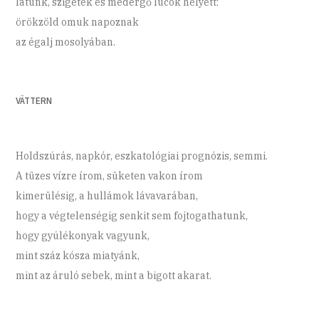
látunk, szigetek és medergő lucok helyett:
örökzöld omuk napoznak
az égalj mosolyában.
VÄTTERN
Holdszúrás, napkór, eszkatológiai prognózis, semmi.
A tüzes vízre írom, süketen vakon írom
kimerülésig, a hullámok lávavarában,
hogy a végtelenségig senkit sem fojtogathatunk,
hogy gyúlékonyak vagyunk,
mint száz kósza miatyánk,
mint az áruló sebek, mint a bigott akarat.