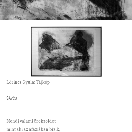
Lőrincz Gyula: Tájkép
ŠÁVČU
Mondj valami örökzöldet,
mint aki az afáziában bízik,