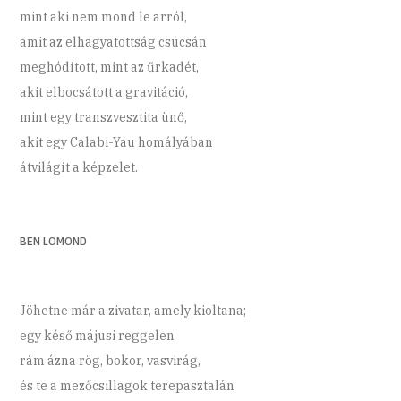
mint aki nem mond le arról,
amit az elhagyatottság csúcsán
meghódított, mint az űrkadét,
akit elbocsátott a gravitáció,
mint egy transzvesztita ünő,
akit egy Calabi-Yau homályában
átvilágít a képzelet.
BEN LOMOND
Jöhetne már a zivatar, amely kioltana;
egy késő májusi reggelen
rám ázna rög, bokor, vasvirág,
és te a mezőcsillagok terepasztalán