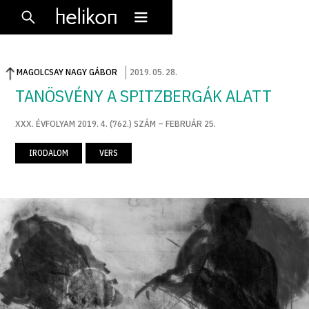
MAGOLCSAY NAGY GÁBOR
2019
.
05
.
28
.
TANÖSVÉNY A SPITZBERGÁK ALATT
XXX. ÉVFOLYAM 2019. 4. (762.) SZÁM – FEBRUÁR 25.
IRODALOM
VERS