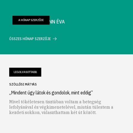
A HÓNAP SZERZŐJE
FARKAS WELLMANN ÉVA
ÖSSZES HÓNAP SZERZŐJE
LEGOLVASOTTABB
SZÖLLŐSI MÁTYÁS
„Mindent úgy látok és gondolok, mint eddig”
Mivel tökéletesen tisztában voltam a betegség
lefolyásával és végkimenetelével, miután túlestem a
kezdeti sokkon, választhattam két út között.