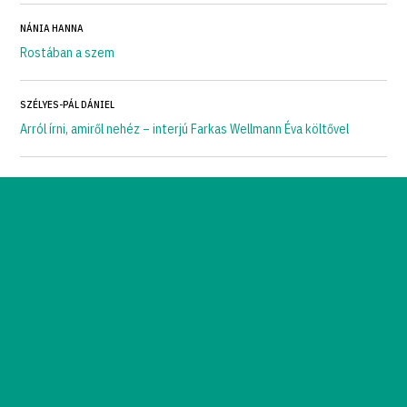
NÁNIA HANNA
Rostában a szem
SZÉLYES-PÁL DÁNIEL
Arról írni, amiről nehéz – interjú Farkas Wellmann Éva költővel