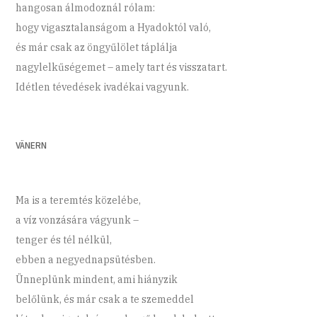
hangosan álmodoznál rólam:
hogy vigasztalanságom a Hyadoktól való,
és már csak az öngyűlölet táplálja
nagylelkűségemet – amely tart és visszatart.
Idétlen tévedések ivadékai vagyunk.
VÄNERN
Ma is a teremtés közelébe,
a víz vonzására vágyunk –
tenger és tél nélkül,
ebben a negyednapsütésben.
Ünneplünk mindent, ami hiányzik
belőlünk, és már csak a te szemeddel