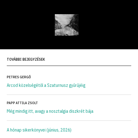
TOVÁBBI BEJEGYZÉSEK
PETRES GERGŐ
Arcod közelségétől a Szaturnusz gyűrűjéig
PAPP ATTILA ZSOLT
Még mindig itt, avagy a nosztalgia diszkrét bája
A hónap sikerkönyvei (június, 2026)