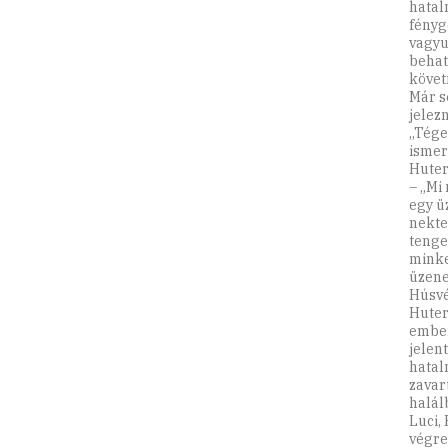
hatal
fényg
vagyu
behat
követ
Már s
jelez
„Tége
ismer
Huter
– „Mi
egy ü
nekte
tenge
minke
üzene
Húsvé
Huter
ember
jelent
hatal
zavar
halál
Luci,
végre