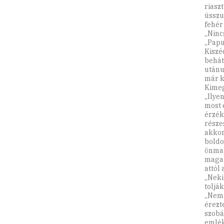
riaszt
ússzu
fehér
„Ninc
„Papu
Kiszé
behát
utánu
már k
Kimeg
„Ilye
most e
érzék
része
akkor
boldo
önmag
magam
attól
„Neki
toljá
„Nem 
érezt
szobá
emlék