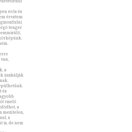
tehetetlenül
lyen erős és
 nem éreztem
megmozdulni
borgó tenger
gsemmisülő,
ükörképünk.
mém.
!
erre
 van,
, a
ek úszkálják
nak.
repülhetünk.
t és
nagyobb
őt viselő
zdődhet, a
n mezítelen,
sul, s
t is, de nem