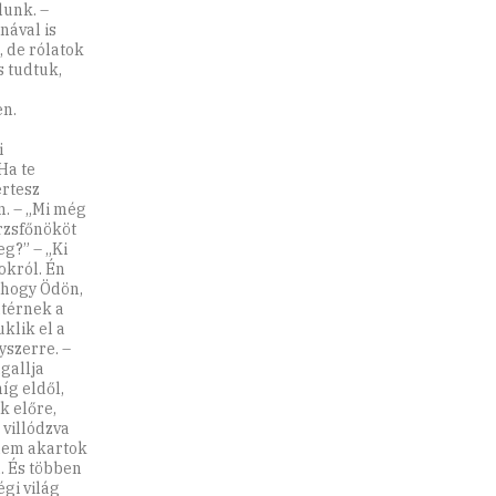
lunk. –
nával is
 de rólatok
s tudtuk,
n.
i
Ha te
értesz
n. – „Mi még
örzsfőnököt
g?” – „Ki
okról. Én
 hogy Ödön,
atérnek a
uklik el a
yszerre. –
ugallja
íg eldől,
k előre,
 villódzva
 nem akartok
. És többen
égi világ