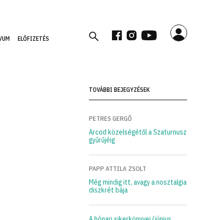
VUM
ELŐFIZETÉS
TOVÁBBI BEJEGYZÉSEK
PETRES GERGŐ
Arcod közelségétől a Szaturnusz
gyűrűjéig
PAPP ATTILA ZSOLT
Még mindig itt, avagy a nosztalgia
diszkrét bája
A hónap sikerkönyvei (június,