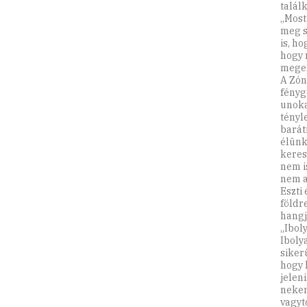
talál
„Most
meg s
is, h
hogy 
megen
A Zón
fényg
unoka
tényl
barát
élünk
keres
nem i
nem a
Eszti
földre
hangj
„Iboly
Iboly
siker
hogy k
jelen
nekem
vagyto