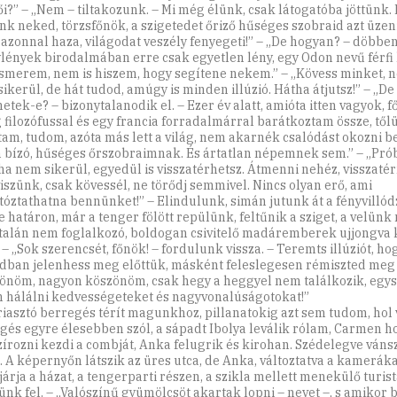
ői?” – „Nem – tiltakozunk. – Mi még élünk, csak látogatóba jöttünk. 
nk neked, törzsfőnök, a szigetedet őriző hűséges szobraid azt üzeni
l azonnal haza, világodat veszély fenyegeti!” – „De hogyan? – döbben
ylények birodalmában erre csak egyetlen lény, egy Odon nevű férfi 
smerem, nem is hiszem, hogy segítene nekem.” – „Kövess minket, n
sikerül, de hát tudod, amúgy is minden illúzió. Hátha átjutsz!” – „
etek-e? – bizonytalanodik el. – Ezer év alatt, amióta itten vagyok, 
 filozófussal és egy francia forradalmárral barátkoztam össze, től
tam, tudom, azóta más lett a világ, nem akarnék csalódást okozni 
 bízó, hűséges őrszobraimnak. És ártatlan népemnek sem.” – „Pró
 ha nem sikerül, egyedül is visszatérhetsz. Átmenni nehéz, visszaté
viszünk, csak kövessél, ne törődj semmivel. Nincs olyan erő, ami
rtóztathatna bennünket!” – Elindulunk, simán jutunk át a fényvilló
e határon, már a tenger fölött repülünk, feltűnik a sziget, a velünk
talán nem foglalkozó, boldogan csivitelő madáremberek ujjongva 
 – „Sok szerencsét, főnök! – fordulunk vissza. – Teremts illúziót, h
dban jelenhess meg előttük, másként feleslegesen rémiszted meg 
önöm, nagyon köszönöm, csak hegy a heggyel nem találkozik, egy
 hálálni kedvességeteket és nagyvonalúságotokat!”
 riasztó berregés térít magunkhoz, pillanatokig azt sem tudom, ho
gés egyre élesebben szól, a sápadt Ibolya leválik rólam, Carmen h
írozni kezdi a combját, Anka felugrik és kirohan. Szédelegve ván
. A képernyőn látszik az üres utca, de Anka, változtatva a kameráka
járja a házat, a tengerparti részen, a szikla mellett menekülő turis
ünk fel. – „Valószínű gyümölcsöt akartak lopni – nevet –, s amikor 