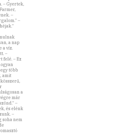
a. – Gyertek,
 Farmer,
ének. –
rgalom.” –
héjak.”
ámulnak
van, a nap
 a víz.
t. –
 felé. – Ez
 hogyan
 egy több
, amit
ökösszerű,
r
úlságosan a
végre már
szönd.” –
k, és elénk
zunk. –
ég soha nem
de
nyomasztó