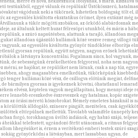
tenénk, merre és hová, nekifeszülök Ibolyának, s máris, kiszállva 
ető testünkből, eggyé válunk és repülünk! Üstökösszerű, hatalmas
sóvaként vágódunk neki a tükörnek, hihetetlen boldogság tölt el, i
zív, az egyesülés kiváltotta eksztatikus örömet, ilyen extázist még
 Átvillanunk a tükör mögötti szobákon, az őrködő alabárdosnak 
 ideje, az általunk keltett huzat félresöpri utunkból, és máris a há
t repülünk, a szúró napsütésben, alattunk a tarajló, állandóan me
gukat állandóan újjászülő hullámok közé veszve remeg villogó t
 vagyunk, az egyesülés kiváltotta gyönyör tündöklése elborítja el
etlenül gyorsan repülünk, együtt négyen, nagyon erősek lehetünk
óbálok a látványra koncentrálni. Fogalmam sincs, hol vagyunk, m
ünk, de sebességünk érzékelhetően felgyorsul, noha nem nagyon
z mérni, se hajókat, se repülőket nem látunk, csak a nap tűz, egyre
ősebben, ahogy magasabbra emelkedünk, tükörképünk kisebbedik
gó tenger hullámai közé vész, de csillogva előtűnik megint, delfin
, de bármilyen gyorsan is igyekeznek követni, óhatatlanul lemarad
zékem elvész, képtelen vagyok megállapítani, hogy mennyi ideje 
erre lennebb ereszkedve észreveszek egy hatalmas, kopár szigete
tom az óriási méretű kőszobrokat. Némely emeletes házaknál is 
, a körülöttük álldogáló, színesre pingált, mezítelen, csak ágyékköt
zülöttek eltörpülnek mellettük. Távolabb valamiféle ünnepély ke
ncban forgó, torokhangon üvöltő indiánok, egy habzó szájú, teljese
s ábrákkal telefestett, ugrándozó férfit utánoznak, a ritmus felgyor
llom lihegésüket is, érzem a verítékező emberi testek szúró szagá
 sokáig gyönyörködni a látványban, mert lassabban ugyan, de