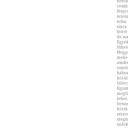
eldön
reszk
fényc
inten
soha.
sincs
felet
de ma
Egyek
Hihet
Megpr
mehet
amihe
eszel
hábor
körül
Időér
Egysz
meglá
lehet
benns
körtá
színe
megha
tudok