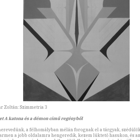
r Zoltán: Szimmetria 3
et A katona és a démon című regényből
revedünk, a félhomályban mélán forognak el a tárgyak, szédülök
Carmen a jobb oldalamra hengeredik, kezem lüktető hasukon, és an