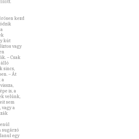
ölött.
örösen kezd
lódzik
ra
ek
y kút
Biztos vagy
sen
ik. – Csak
 álló
 sincs,
en. – Át
 a
vissza,
pe is, a
ek velünk,
eit sem
, vagy a
zzák
lenül
a sugárzó
lanul egy