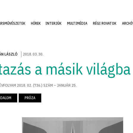
ÁRSMŰVÉSZETEK
HÍREK
INTERJÚK
MULTIMÉDIA
RÉGI ROVATOK
ARCHÍ
N LÁSZLÓ
2018
.
03
.
30
.
tazás a másik világba
ÉVFOLYAM 2018. 02. (736.) SZÁM – JANUÁR 25.
ODALOM
PRÓZA