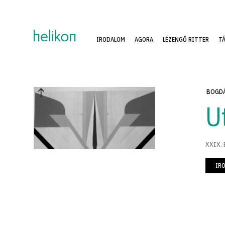
IRODALOM
AGORA
LÉZENGŐ RITTER
T
BOGDÁ
U
XXIX. 
IR