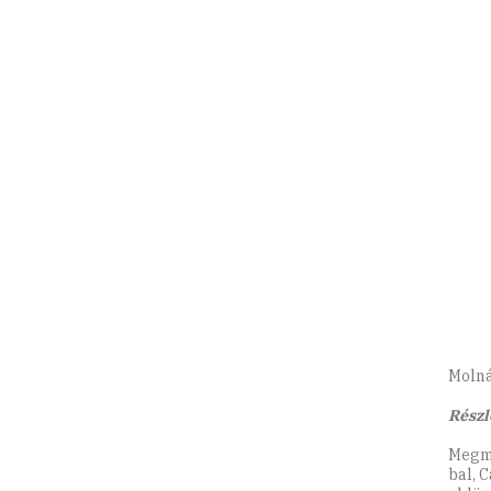
Molná
Részl
Megme
bal, 