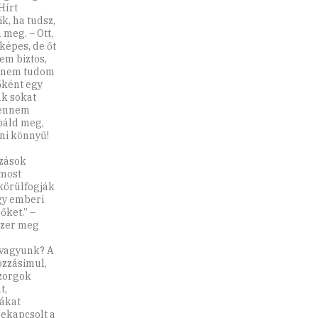
Hírt
k, ha tudsz,
 meg. – Ott,
képes, de őt
em biztos,
De nem tudom
főként egy
ük sokat
bennem
báld meg,
rni könnyű!
dzások
 most
körülfogják
ogy emberi
őket.” –
szer meg
l vagyunk? A
ozzásimul,
szorgok
t,
tákat
bekapcsolt a