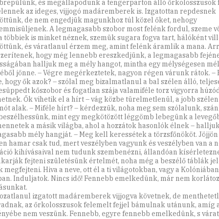
brepülünk, és megállapodunk a tengerparton álló őrkolosszusok f
lennek az ideges, vijjogó madáremberek is. Izgatottan repdesnek
öttünk, de nem engedjük magunkhoz túl közel őket, nehogy
mmisüljenek. A legmagasabb szobor most felénk fordul, szeme v
 a többiek is minket néznek, szemük sugara fogva tart, hálóként vil
öttünk, és váratlanul érzem meg, amint felénk áramlik a mana. Ar
zerítenek, hogy még lennebb ereszkedjünk, a legmagasabb fején
ságában halljuk meg a mély hangot, mintha egy mélységesen mél
éből jönne. – Végre megérkeztetek, nagyon régen várunk rátok. – 
, hogy ők azok? – szólal meg bizalmatlanul a bal szélen álló, telje
esüppedt kőszobor és fogatlan szája valamiféle torz vigyorra húzód
etnek. Ők vihetik el a hírt – vág közbe türelmetlenül, a jobb szélen
ót alak. – Miféle hírt? – kérdezzük, noha meg sem szólalunk, szánk
beszélhessünk, mint egy megkötözött léggömb lebegünk a levegőb
mennetek a másik világba, ahol a hozzátok hasonlók élnek – halljuk
gasabb mély hangját. – Meg kell keressétek a törzsfőnököt. Jöjjön 
en hamar csak tud, mert veszélyben vagyunk és veszélyben van a né
izáció kihívásaival nem tudunk szembenézni, állandóan kísérletezn
karják fejteni születésünk értelmét, noha még a beszélő táblák jel
 megfejteni. Hiva a neve, ott él a ti világotokban, vagy a Kolóniában
an. Induljatok. Nincs idő! Fennebb emelkedünk, már nem korláto
ásunkat.
tozatlanul izgatott madáremberek vijjogva követnek, de menthetet
adnak, az őrkolosszusok felemelt fejjel bámulnak utánunk, amíg 
ényébe nem veszünk. Fennebb, egyre fennebb emelkedünk, s várat