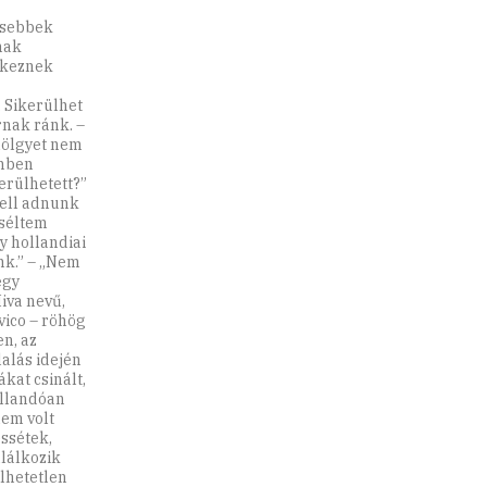
ősebbek
nak
ekeznek
 Sikerülhet
rnak ránk. –
 hölgyet nem
emben
erülhetett?”
kell adnunk
eséltem
y hollandiai
nk.” – „Nem
egy
iva nevű,
vico – röhög
en, az
alás idején
ákat csinált,
állandóan
nem volt
essétek,
alálkozik
ülhetetlen