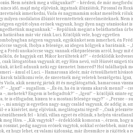
kozás. Nem nézitek meg a világunkat?” – kérdezi, de már megfordu
 nincs idő, majd még eljövünk, izgatnak illúzióitok, Pirossal és Roxá
zeretnénk ismerkedni, Viola és nagymamám sokat meséltek róluk,
ogy milyen csodálatos illúziót teremtettetek szerelmeiteknek. Nem i
négyen együtt olyan erősek vagyunk, hogy ilyen nagy utazásokat is
gedhetünk magunknak.” – Repülünk megint a beláthatatlan űrbe
a határában már vár ránk Luci. Közöljük vele, hogy egyetlen
ombolyagban négyen vagyunk, egyikünket sem ismerheti, én Fréd
öccse vagyok, Ibolya a felesége, az idegen hölgyek a barátaink. – „
eg a Frédi unokaöccse vagy, vannak elképzeléseim arról, hogy mit 
nőkön, de hagyjuk ezt. Mikor kerültetek át?” – érdeklődik kedvese
, csak látogatóban vagyunk itt, egy Hiva nevű, volt Húsvét szigeti t
ünk, át kell adnunk neki egy üzenetet. Ismered? Hol találhatjuk me
smeri – ámul el Luci. – Hamarosan ideér, már értesülhetett hívásot
karok találkozni vele, de szeretnék még veletek beszélgetni. Igaz,
 és Viola, akik nemrég jártak itt és meglátogattak, hamarosan vissz
?” – „Igaz!” – sugallom. – „És én, ha én is vissza akarok menni? – cs
a –, mehetek? Engem is befogadtok?” – „Igen!” – közöljük szinte eg
a, te is elfogadsz, hiszen te a mostani felesége vagy?” – „Persze – s
a –, mi amúgy is egyetlen nagy-nagy család vagyunk, de addig is, am
ül-e a kísérlet, még eljövünk, meglátogatni téged! – „Csak jelezzéte
észülhessek fel – közli, villan egyet és eltűnik, s helyén váratlanul
ik meg Hiva. – „Kik vagytok? – érdeklődik komoran –, érzem, hogy
 rosszat, pedig nagyon erősek vagytok, sokkal erősebbek, mint én
k, ez hogy lehet, ez valami újdonság, már ilyesmikre is rájöttek a r