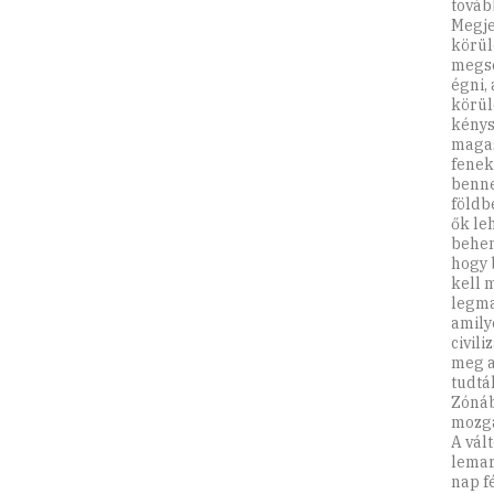
továb
Megje
körül
megse
égni,
körül
kénys
magas
fenek
benne
földb
ők leh
behem
hogy 
kell 
legma
amily
civil
meg a
tudták
Zónáb
mozg
A vál
lemar
nap f