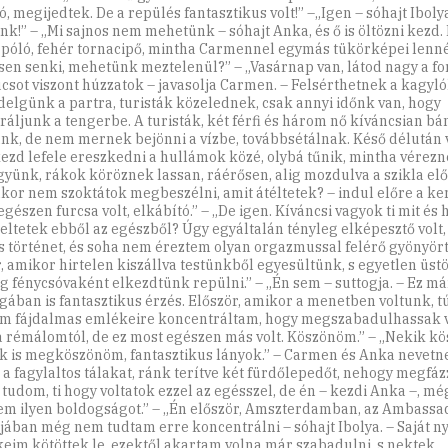
ó, megijedtek. De a repülés fantasztikus volt!” –„Igen – sóhajt Iboly
nk!” – „Mi sajnos nem mehetünk – sóhajt Anka, és ő is öltözni kezd.
 póló, fehér tornacipő, mintha Carmennel egymás tükörképei lenn
sen senki, mehetünk meztelenül?” – „Vasárnap van, látod nagy a fo
csot viszont húzzatok – javasolja Carmen. – Felsérthetnek a kagyló
delgünk a partra, turisták közelednek, csak annyi időnk van, hogy
ráljunk a tengerbe. A turisták, két férfi és három nő kíváncsian b
nk, de nem mernek bejönni a vízbe, továbbsétálnak. Késő délután 
ezd lefele ereszkedni a hullámok közé, olybá tűnik, mintha vérezne
yünk, rákok köröznek lassan, ráérősen, alig mozdulva a szikla előt
nkor nem szoktátok megbeszélni, amit átéltetek? – indul előre a kert
gészen furcsa volt, elkábító.” – „De igen. Kíváncsi vagyok ti mit és
eltetek ebből az egészből? Úgy egyáltalán tényleg elképesztő volt,
s történet, és soha nem éreztem olyan orgazmussal felérő gyönyört
, amikor hirtelen kiszállva testünkből egyesültünk, s egyetlen üst
g fénycsóvaként elkezdtünk repülni.” – „Én sem – suttogja. – Ez má
ában is fantasztikus érzés. Először, amikor a menetben voltunk, t
 fájdalmas emlékeire koncentráltam, hogy megszabadulhassak 
 a rémálomtól, de ez most egészen más volt. Köszönöm.” – „Nekik kö
k is megköszönöm, fantasztikus lányok.” – Carmen és Anka nevetne
k a fagylaltos tálakat, ránk terítve két fürdőlepedőt, nehogy megfáz
tudom, ti hogy voltatok ezzel az egésszel, de én – kezdi Anka –, m
em ilyen boldogságot.” – „Én először, Amszterdamban, az Ambassa
jában még nem tudtam erre koncentrálni – sóhajt Ibolya. – Saját 
eim kötöttek le, ezektől akartam volna már szabadulni, s nektek