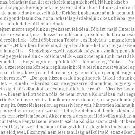
mas, beláthatatlan űrt érzékelek magunk körül. Nálunk kisebb
ombolyagok kerengenek megzavarodottan körülöttünk, de mi er
nk, nem tudnak a közelünkbe férkőzni, noha akarnának, nem tud
olni gondolatainkba, noha láthatólag érdekeljük őket, s hiába igy
ni, menthetetlenül lemaradnak.
ejtem merre repülünk s igyekszem felidézni Tóbiást, majd Huterát.
ni érkezésünket, mert hosszú repülés után, a Kolónia határában vá
d érzékellek – közli döbbenten Tóbiás –, és Ibolyát is, a másik két
em.” – „Mikor kerültetek ide, drága barátom – hallom meg a szív
a hangját is. – S hogyhogy együtt vagytok, négyen, ez miképpen sik
 még egyelőre élünk – közlöm velük –, csak iderepültünk, mert át 
zenetet.” – „Hogyhogy ide repültetek?” – döbben meg Tóbiás. – „M
k, a szeretkezés közbeni repüléseinkről, a testünk most valahol eg
rparti ház jakuzzija mellett remeg, egy lepedőn, mi pedig itt vagyu
t kerestek?” – „De igen, hiszen csak ti segíthettek, át kell adnunk 
tet.” – „Kinek?” – kérdezik szinte egyszerre. Elmondom, hogy egy H
t szigeti törzsfőnököt keresünk, hallottak-e róla? – „Viccelsz, Lodo
a –, ki nem hallott volna róla, de nem itt van a Kolóniában, már rég
i időszámítás szerint valamikor ezer esztendeje, a magyar honfogl
 meg itt. Összeférhetetlen, agresszív lény volt, hihetetlen kalamajk
mas szellemi ereje erőszakossá tette, képtelen volt beilleszkedni, 
t és terrorizált másokat. Akkor még a degenerálódó világunkban 
büntetés, a Fényfal sem létezett, ezért a Zónába száműzték, ott ker
 Frédi bátyád szerelme talán útbaigazíthat, és legalább Ibolyka is t
 az elődjével. Bizonnyal nem lesz tanulság nélkül való, ez az elker