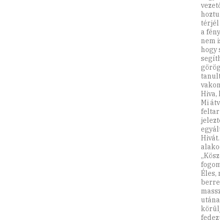
vezet
hoztu
térjé
a fén
nem i
hogy 
segíth
görög
tanul
vakon
Hiva,
Mi át
felta
jelezt
egyál
Hivát.
alako
„Kösz
fogom
Éles,
berre
massz
utána
körül
fedez