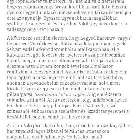
egy röpke, kacér félmosolyt. Pár hét múlva kiderítettem,
hogy szerdánként egy órával korábban száll fel a buszra,
ilyenkor egyedül utazik, nincsenek vele a társai, és nem jön
érte az anyukája. Egyszer ugyanabban a megállóban
szálltam le a buszról, és követtem Vikit (így neveztem el a
vadászgörény után) hazáig.
A következő szerdán siettem, hogy negyed háromra, vagyis
tíz perccel Viki érkezése előtt a házuk kapujában legyek.
Szívem vadállatként dörömbölt a mellkasomban, alig
kaptam levegőt, levert a víz, nyelvem a szájpadlásomhoz
tapadt, még a látásom is elhomályosult. Utoljára akkor
éreztem hasonlót, amikor sok évvel ezelőtt először
randiztam a feleségemmel. Akkor is korábban érkeztem,
toporogtam a mozi bejárata előtt, hol az utcát kémlelve,
ahonnan a jövendőbelim érkezését vártam, hol a mozi
kirakatában nézegetve a film fotóit, hol az órámra
pillantgatva.
Szerelem a kolera idején
. Alig emlékszem
valamire a filmből. Arra azért igen, hogy miközben Javier
Bardem először megpillantja a Fermina Dazát játszó
színésznőt, és hosszan a szemébe néz, izzadt tenyeremet a
későbbi feleségem combjára helyeztem.
Amikor Viki piros kabátkájában, rövid farmerszoknyájában,
harisnyanadrágos lábaival feltűnt az utcasarkon,
magamban elrebegtem egy Miatyánkot, majd