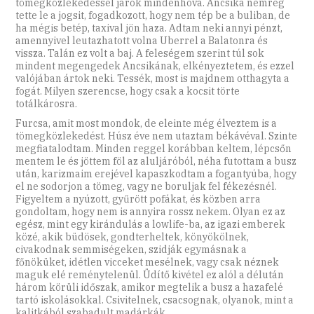
tömegközlekedéssel járok mindenhová. Ancsika nemrég
tette le a jogsit, fogadkozott, hogy nem tép be a buliban, de
ha mégis betép, taxival jön haza. Adtam neki annyi pénzt,
amennyivel leutazhatott volna Uberrel a Balatonra és
vissza. Talán ez volt a baj. A feleségem szerint túl sok
mindent megengedek Ancsikának, elkényeztetem, és ezzel
valójában ártok neki. Tessék, most is majdnem otthagyta a
fogát. Milyen szerencse, hogy csak a kocsit törte
totálkárosra.
Furcsa, amit most mondok, de eleinte még élveztem is a
tömegközlekedést. Húsz éve nem utaztam békávéval. Szinte
megfiatalodtam. Minden reggel korábban keltem, lépcsőn
mentem le és jöttem föl az aluljáróból, néha futottam a busz
után, karizmaim erejével kapaszkodtam a fogantyúba, hogy
el ne sodorjon a tömeg, vagy ne boruljak fel fékezésnél.
Figyeltem a nyúzott, gyűrött pofákat, és közben arra
gondoltam, hogy nem is annyira rossz nekem. Olyan ez az
egész, mint egy kirándulás a lowlife-ba, az igazi emberek
közé, akik büdösek, gondterheltek, könyökölnek,
civakodnak semmiségeken, szidják egymásnak a
főnöküket, idétlen vicceket mesélnek, vagy csak néznek
maguk elé reménytelenül. Üdítő kivétel ez alól a délután
három körüli időszak, amikor megtelik a busz a hazafelé
tartó iskolásokkal. Csivitelnek, csacsognak, olyanok, mint a
kalitkából szabadult madárkák.