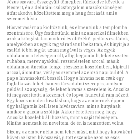
Jézus szavára összegyűlt tömegben tülekedve követte a
Mestert, én a délutáni csúcsforgalom utazóközönségén
átfurakodva közelítettem meg a hang forrását, ami a
szívemet hívta.
Húsvét vasárnap kiöltöztünk, és elmentünk a templomba
szentmisére. Úgy festhettünk, mint az amerikai filmekben
azok a kifogástalan modorú és öltözékű, pedáns családok,
amelyekben az egyik tag váratlanul bekattan, és kinyírja a
család többi tagját, aztán magával is végez. Az egyik
oldalamon a feleségem ült, állig begombolt, fekete szatén
ruhában, merev nyakkal, rezzenéstelen arccal, másik
oldalamon Ancsika, lenge, rózsaszín kosztümben, kipirult
arccal, álomittas, vérágas szemmel az előző napi bulitól. A
pap a hivatásokról beszélt. Hogy a hivatás nem csak egy
foglalkozás lehet, hanem társadalmi szerep is, amilyen
például az anyaság, de lehet hivatás a szerelem is. Ancsika
itt megszorította a kezemet, és lopva, huncutul rám nézett.
Egy közös minden hivatásban, hogy az embernek éppen
úgy hallgatnia kell Isten hívószavára, mint a kutyának,
amikor a gazdája szólítja. Akkor értettem meg, hogy
Ancsika közelebb áll hozzám, mint a saját feleségem.
Mintha nemcsak én neveltem, de én is nemzettem volna.
Bizony, az ember néha nem tehet mást, mint hogy kutyaként
követi az Isten hívószavát, jutott eszembe azon az esős