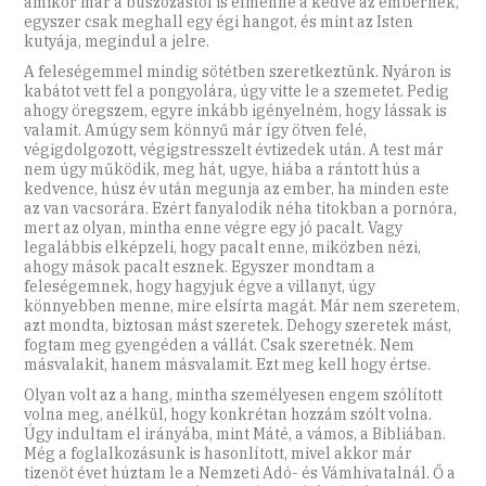
amikor már a buszozástól is elmenne a kedve az embernek,
egyszer csak meghall egy égi hangot, és mint az Isten
kutyája, megindul a jelre.
A feleségemmel mindig sötétben szeretkeztünk. Nyáron is
kabátot vett fel a pongyolára, úgy vitte le a szemetet. Pedig
ahogy öregszem, egyre inkább igényelném, hogy lássak is
valamit. Amúgy sem könnyű már így ötven felé,
végigdolgozott, végigstresszelt évtizedek után. A test már
nem úgy működik, meg hát, ugye, hiába a rántott hús a
kedvence, húsz év után megunja az ember, ha minden este
az van vacsorára. Ezért fanyalodik néha titokban a pornóra,
mert az olyan, mintha enne végre egy jó pacalt. Vagy
legalábbis elképzeli, hogy pacalt enne, miközben nézi,
ahogy mások pacalt esznek. Egyszer mondtam a
feleségemnek, hogy hagyjuk égve a villanyt, úgy
könnyebben menne, mire elsírta magát. Már nem szeretem,
azt mondta, biztosan mást szeretek. Dehogy szeretek mást,
fogtam meg gyengéden a vállát. Csak szeretnék. Nem
másvalakit, hanem másvalamit. Ezt meg kell hogy értse.
Olyan volt az a hang, mintha személyesen engem szólított
volna meg, anélkül, hogy konkrétan hozzám szólt volna.
Úgy indultam el irányába, mint Máté, a vámos, a Bibliában.
Még a foglalkozásunk is hasonlított, mivel akkor már
tizenöt évet húztam le a Nemzeti Adó- és Vámhivatalnál. Ő a