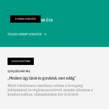
A HÓNAP SZERZŐJE
FARKAS WELLMANN ÉVA
ÖSSZES HÓNAP SZERZŐJE
LEGOLVASOTTABB
SZÖLLŐSI MÁTYÁS
„Mindent úgy látok és gondolok, mint eddig”
Mivel tökéletesen tisztában voltam a betegség
lefolyásával és végkimenetelével, miután túlestem a
kezdeti sokkon, választhattam két út között.