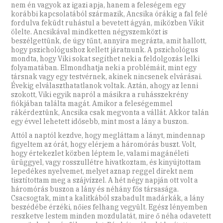
nem én vagyok az igazi apja, hanem a feleségem egy
korábbi kapcsolatából származik, Ancsika órákig a fal felé
fordulva feküdt ruhástul a bevetett ágyán, miközben Vikit
ölelte. Ancsikával mindketten négyszemközt is
beszélgettünk, de úgy tűnt, annyira megrázta, amit hallott,
hogy pszichológushoz kellett járatnunk. A pszichológus
mondta, hogy Viki sokat segíthet neki a feldolgozás lelki
folyamatában. Elmondhatja neki a problémáit, mint egy
társnak vagy egy testvérnek, akinek nincsenek elvárásai.
Évekig elválaszthatatlanok voltak. Aztán, ahogy az lenni
szokott, Viki egyik napról a másikra a ruhásszekrény
fiókjában találta magát. Amikor a feleségemmel
rákérdeztünk, Ancsika csak megvonta a vállát. Akkor talán
egy évvel lehetett idősebb, mint most a lány a buszon.
Attól a naptól kezdve, hogy megláttam a lányt, mindennap
figyeltem az órát, hogy elérjem a háromórás buszt. Volt,
hogy értekezlet közben léptem le, valami magánéleti
ürüggyel, vagy rosszullétre hivatkoztam, és kinyújtottam
lepedékes nyelvemet, melyet aznap reggel direkt nem
tisztítottam meg a szájvízzel. A hét négy napján ott volt a
háromórás buszon a lány és néhány fős társasága.
Csacsogtak, mint a kalitkából szabadult madárkák, a lány
beszédébe érzéki, nőies felhang vegyült. Egész lényemben
reszketve lestem minden mozdulatát, mire ő néha odavetett