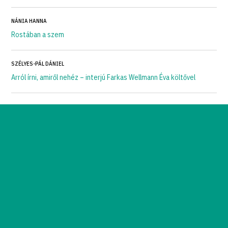
NÁNIA HANNA
Rostában a szem
SZÉLYES-PÁL DÁNIEL
Arról írni, amiről nehéz – interjú Farkas Wellmann Éva költővel