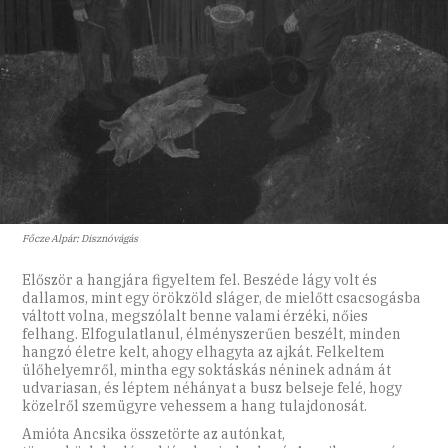
Főcze Alpár: Disznóvágás
Először a hangjára figyeltem fel. Beszéde lágy volt és
dallamos, mint egy örökzöld sláger, de mielőtt csacsogásba
váltott volna, megszólalt benne valami érzéki, nőies
felhang. Elfogulatlanul, élményszerűen beszélt, minden
hangzó életre kelt, ahogy elhagyta az ajkát. Felkeltem
ülőhelyemről, mintha egy soktáskás néninek adnám át
udvariasan, és léptem néhányat a busz belseje felé, hogy
közelről szemügyre vehessem a hang tulajdonosát.
Amióta Ancsika összetörte az autónkat,