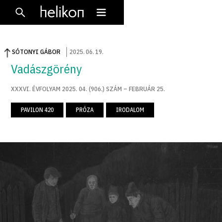
SÓTONYI GÁBOR
2025
.
06
.
19
.
Vadászgörény
XXXVI. ÉVFOLYAM 2025. 04. (906.) SZÁM – FEBRUÁR 25.
PAVILON 420
PRÓZA
IRODALOM