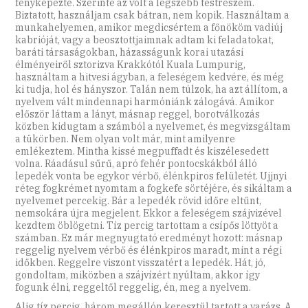
fényképezte. Szerinte az volt a legszebb testrészem.
Biztatott, használjam csak bátran, nem kopik. Használtam a
munkahelyemen, amikor megdicsértem a főnököm vadiúj
kabrióját, vagy a beosztottjaimnak adtam ki feladatokat,
baráti társaságokban, házasságunk korai utazási
élményeiről sztorizva Krakkótól Kuala Lumpurig,
használtam a hitvesi ágyban, a feleségem kedvére, és még
ki tudja, hol és hányszor. Talán nem túlzok, ha azt állítom, a
nyelvem vált mindennapi harmóniánk zálogává. Amikor
először láttam a lányt, másnap reggel, borotválkozás
közben kidugtam a számból a nyelvemet, és megvizsgáltam
a tükörben. Nem olyan volt már, mint amilyenre
emlékeztem. Mintha kissé megpuffadt és kiszélesedett
volna. Ráadásul sűrű, apró fehér pontocskákból álló
lepedék vonta be egykor vérbő, élénkpiros felületét. Ujjnyi
réteg fogkrémet nyomtam a fogkefe sörtéjére, és sikáltam a
nyelvemet percekig. Bár a lepedék rövid időre eltűnt,
nemsokára újra megjelent. Ekkor a feleségem szájvizével
kezdtem öblögetni. Tíz percig tartottam a csípős löttyöt a
számban. Ez már megnyugtató eredményt hozott: másnap
reggelig nyelvem vérbő és élénkpiros maradt, mint a régi
időkben. Reggelre viszont visszatért a lepedék. Hát, jó,
gondoltam, miközben a szájvízért nyúltam, akkor így
fogunk élni, reggeltől reggelig, én, meg a nyelvem.
Alig tíz percig, három megállón keresztül tartott a varázs. A