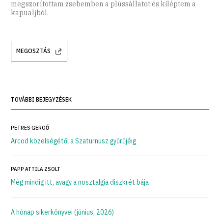
megszorítottam zsebemben a plüssállatot és kiléptem a
kapualjból.
MEGOSZTÁS
TOVÁBBI BEJEGYZÉSEK
PETRES GERGŐ
Arcod közelségétől a Szaturnusz gyűrűjéig
PAPP ATTILA ZSOLT
Még mindig itt, avagy a nosztalgia diszkrét bája
A hónap sikerkönyvei (június, 2026)