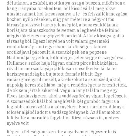
délutánon, a zsúfolt, ázottkutya-szagú buszon, miközben a
hang irányába törekedtem, hol kicsit vállal meglökve
utastársaimat, hol átcsusszanva a le- és felszállók mozgása
közben nyíló réseken, míg pár méterre a négy-öt fős
társaságot szóval tartó jelenségtől, a busz csuklójának
korlátjára támaszkodva felvettem a legkevésbé feltűnő,
mégis tökéletes megfigyelői pozíciót. A lány kiragyogott a
társaságból. Egész lényében volt valami gyermeki
romlatlanság, ami egy ribanc közönséges, kihívó
erotikájával párosult. A szentképek és a popzene
Madonnája egyetlen, különleges jelenséggé összegyúrva.
Hullámos, szőke haja lágyan omlott piros kabátkájára,
rövid farmerszoknyája játékosan incselkedve tárta fel
harisnyanadrágba bújtatott, formás lábait. Egy
vadászgörényről mesélt, aki elszökött a szomszédjuktól,
napokig keresték hiába, még a rendőrséget is értesítették,
de ők sem jártak sikerrel. Végül a lány találta meg egy
füves járdaszigeten, ahol a vadászgörény vígan legelészett.
A szomszédok hálából meghívták két gombóc fagyira a
legjobb cukrászdába a környéken. Eper, narancs. A lány a
tölcsér aljából adott a vadászgörénynek. Az állat mohón
lefetyelte a maradék fagylaltot. Kicsi, rózsaszín, nedves
nyelve volt.
Régen a feleségem szerette a nyelvemet. Egyszer le is