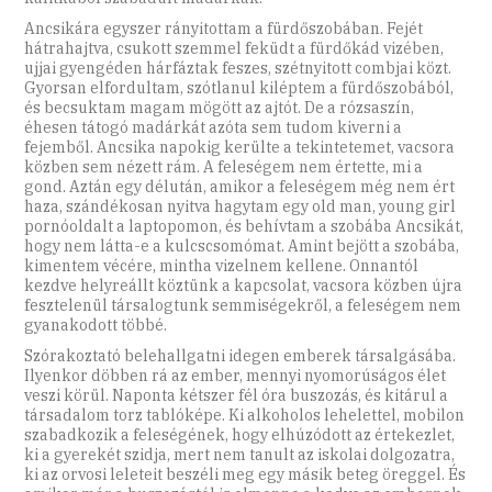
Ancsikára egyszer rányitottam a fürdőszobában. Fejét
hátrahajtva, csukott szemmel feküdt a fürdőkád vizében,
ujjai gyengéden hárfáztak feszes, szétnyitott combjai közt.
Gyorsan elfordultam, szótlanul kiléptem a fürdőszobából,
és becsuktam magam mögött az ajtót. De a rózsaszín,
éhesen tátogó madárkát azóta sem tudom kiverni a
fejemből. Ancsika napokig kerülte a tekintetemet, vacsora
közben sem nézett rám. A feleségem nem értette, mi a
gond. Aztán egy délután, amikor a feleségem még nem ért
haza, szándékosan nyitva hagytam egy old man, young girl
pornóoldalt a laptopomon, és behívtam a szobába Ancsikát,
hogy nem látta-e a kulcscsomómat. Amint bejött a szobába,
kimentem vécére, mintha vizelnem kellene. Onnantól
kezdve helyreállt köztünk a kapcsolat, vacsora közben újra
fesztelenül társalogtunk semmiségekről, a feleségem nem
gyanakodott többé.
Szórakoztató belehallgatni idegen emberek társalgásába.
Ilyenkor döbben rá az ember, mennyi nyomorúságos élet
veszi körül. Naponta kétszer fél óra buszozás, és kitárul a
társadalom torz tablóképe. Ki alkoholos lehelettel, mobilon
szabadkozik a feleségének, hogy elhúzódott az értekezlet,
ki a gyerekét szidja, mert nem tanult az iskolai dolgozatra,
ki az orvosi leleteit beszéli meg egy másik beteg öreggel. És