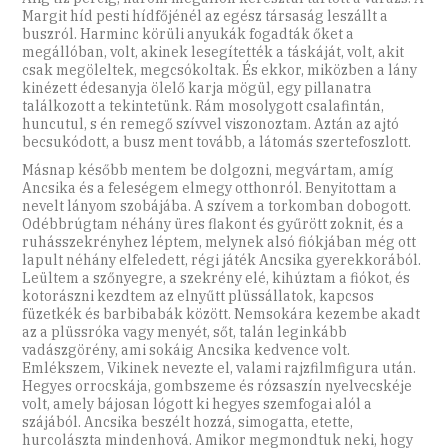
Margit híd pesti hídfőjénél az egész társaság leszállt a
buszról. Harminc körüli anyukák fogadták őket a
megállóban, volt, akinek lesegítették a táskáját, volt, akit
csak megöleltek, megcsókoltak. És ekkor, miközben a lány
kinézett édesanyja ölelő karja mögül, egy pillanatra
találkozott a tekintetünk. Rám mosolygott csalafintán,
huncutul, s én remegő szívvel viszonoztam. Aztán az ajtó
becsukódott, a busz ment tovább, a látomás szertefoszlott.
Másnap később mentem be dolgozni, megvártam, amíg
Ancsika és a feleségem elmegy otthonról. Benyitottam a
nevelt lányom szobájába. A szívem a torkomban dobogott.
Odébbrúgtam néhány üres flakont és gyűrött zoknit, és a
ruhásszekrényhez léptem, melynek alsó fiókjában még ott
lapult néhány elfeledett, régi játék Ancsika gyerekkorából.
Leültem a szőnyegre, a szekrény elé, kihúztam a fiókot, és
kotorászni kezdtem az elnyűtt plüssállatok, kapcsos
füzetkék és barbibabák között. Nemsokára kezembe akadt
az a plüssróka vagy menyét, sőt, talán leginkább
vadászgörény, ami sokáig Ancsika kedvence volt.
Emlékszem, Vikinek nevezte el, valami rajzfilmfigura után.
Hegyes orrocskája, gombszeme és rózsaszín nyelvecskéje
volt, amely bájosan lógott ki hegyes szemfogai alól a
szájából. Ancsika beszélt hozzá, simogatta, etette,
hurcolászta mindenhová. Amikor megmondtuk neki, hogy