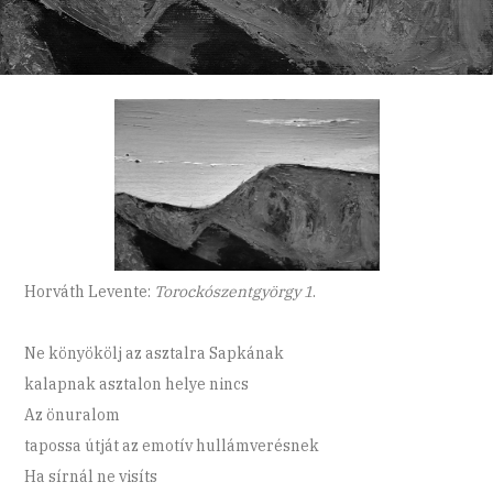
Horváth Levente:
Torockószentgyörgy 1
.
Ne könyökölj az asztalra Sapkának
kalapnak asztalon helye nincs
Az önuralom
tapossa útját az emotív hullámverésnek
Ha sírnál ne visíts