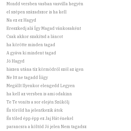
Mondd versben vasban vasvilla hegyén
el szépen századszor is ha kell
Na ez ez Hagyd
Ereszkedj alá Így Magad vánkosaként
Csak akkor szakítsd a láncot
ha körötte minden tagad
A gyáva ki mindent tagad
Jó Hagyd
hiszen utána tíz körmödről szól az igen
Ne Itt ne tagadd Ííígy
Megállt Ilyenkor elengedd Legyen
ha kell az versben is ami odakinn
Te Te voníts a sor elején Szűkölj
És töröld ha jelentkezik átok
És tőled épp épp ez Jaj Hát énekel
parancsra a költőd Jó jelen Nem tagadsz