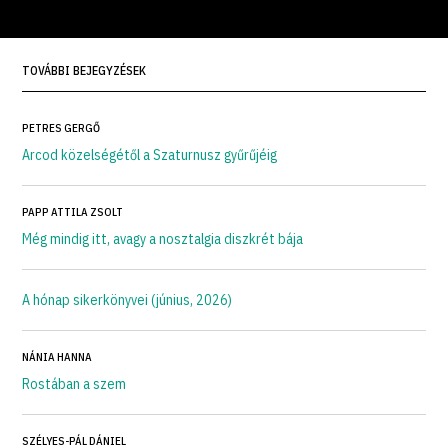
TOVÁBBI BEJEGYZÉSEK
PETRES GERGŐ
Arcod közelségétől a Szaturnusz gyűrűjéig
PAPP ATTILA ZSOLT
Még mindig itt, avagy a nosztalgia diszkrét bája
A hónap sikerkönyvei (június, 2026)
NÁNIA HANNA
Rostában a szem
SZÉLYES-PÁL DÁNIEL