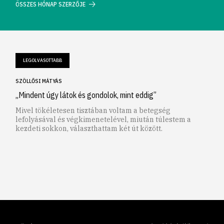
ÖSSZES HÓNAP SZERZŐJE
LEGOLVASOTTABB
SZÖLLŐSI MÁTYÁS
„Mindent úgy látok és gondolok, mint eddig”
Mivel tökéletesen tisztában voltam a betegség
lefolyásával és végkimenetelével, miután túlestem a
kezdeti sokkon, választhattam két út között.
1
2
3
4
5
6