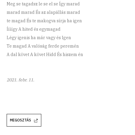
Meg se tagadsz le se el se Így marad
marad marad És az alapállás marad
te magad És te makogva sírja ha igen
Íííígy A hited és egymagad
Légy igenis ha már vagy és Igen
Te magad A valóság ferde peremén
A dal követ A követ Hidd És hiszem én
2021. febr. 11.
MEGOSZTÁS