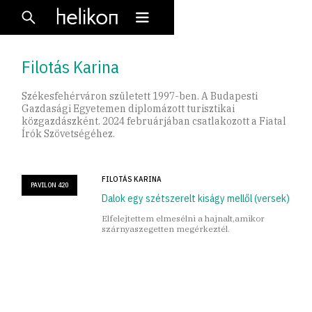
Filotás Karina
Székesfehérváron született 1997-ben. A Budapesti
Gazdasági Egyetemen diplomázott turisztikai
közgazdászként. 2024 februárjában csatlakozott a Fiatal
Írók Szövetségéhez.
FILOTÁS KARINA
PAVILON 420
Dalok egy szétszerelt kiságy mellől (versek)
Elfelejtettem elmesélni a hajnalt,amikor
szárnyaszegetten megérkeztél.