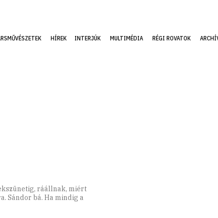
ÁRSMŰVÉSZETEK
HÍREK
INTERJÚK
MULTIMÉDIA
RÉGI ROVATOK
ARCHÍ
nekszünetig, ráállnak, miért
ra. Sándor bá. Ha mindig a