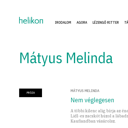
IRODALOM
AGORA
LÉZENGŐ RITTER
T
Mátyus Melinda
MÁTYUS MELINDA
PRÓZA
Nem véglegesen
A többi kilenc alig bírja az é
Lidl-es zacskót húzol a lábad
Kauflandban vásárolsz.