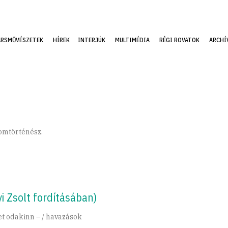
ÁRSMŰVÉSZETEK
HÍREK
INTERJÚK
MULTIMÉDIA
RÉGI ROVATOK
ARCHÍ
alomtörténész.
i Zsolt fordításában)
t odakinn – / havazások