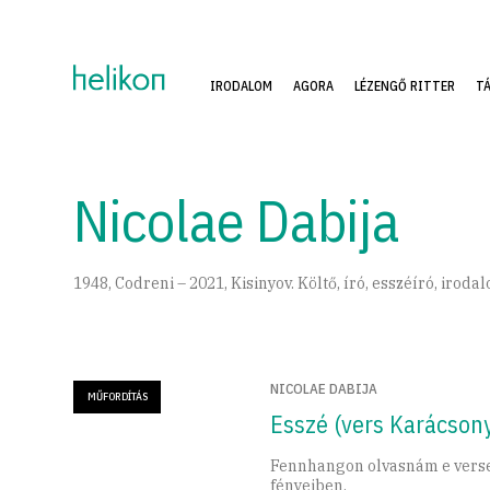
IRODALOM
AGORA
LÉZENGŐ RITTER
T
Nicolae Dabija
1948, Codreni – 2021, Kisinyov. Költő, író, esszéíró, irod
NICOLAE DABIJA
MŰFORDÍTÁS
Esszé (vers Karácsony
Fennhangon olvasnám e verse
fényeiben.