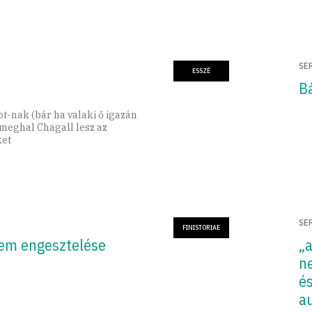
SE
ESSZÉ
B
t-nak (bár ha valaki ő igazán
 meghal Chagall lesz az
ket
SE
FINISTORIAE
lem engesztelése
„
ne
és
au