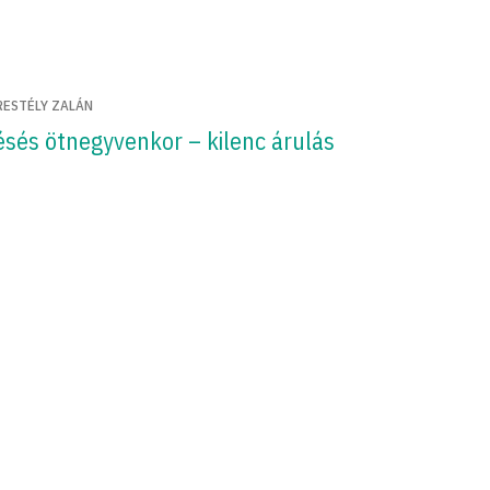
RESTÉLY ZALÁN
ésés ötnegyvenkor – kilenc árulás