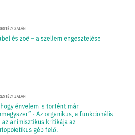
RESTÉLY ZALÁN
ábel és zoë – a szellem engesztelése
RESTÉLY ZALÁN
ahogy énvelem is történt már
megyszer” - Az organikus, a funkcionális
 az animisztikus kritikája az
topoietikus gép felől