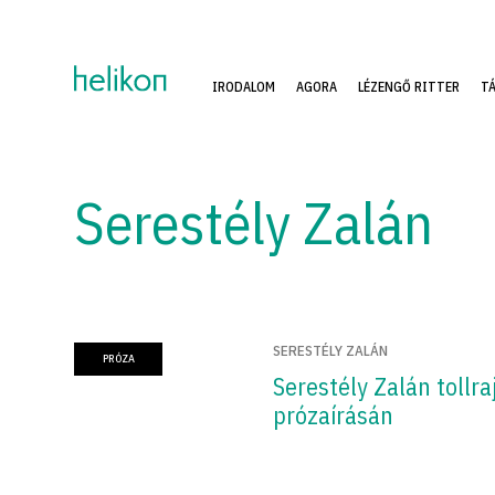
IRODALOM
AGORA
LÉZENGŐ RITTER
T
Serestély Zalán
SERESTÉLY ZALÁN
PRÓZA
Serestély Zalán tollra
prózaírásán