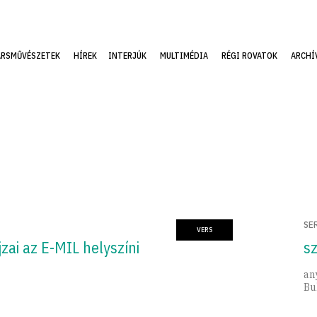
ÁRSMŰVÉSZETEK
HÍREK
INTERJÚK
MULTIMÉDIA
RÉGI ROVATOK
ARCHÍ
SE
VERS
jzai az E-MIL helyszíni
sz
an
Bu