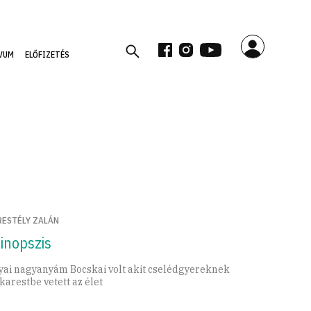
VUM
ELŐFIZETÉS
RESTÉLY ZALÁN
inopszis
yai nagyanyám Bocskai volt akit cselédgyereknek
karestbe vetett az élet