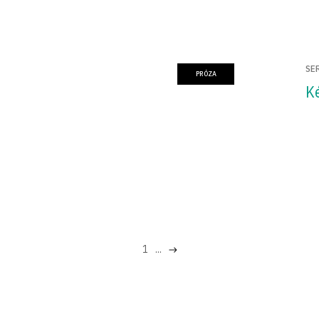
SE
PRÓZA
K
1
...