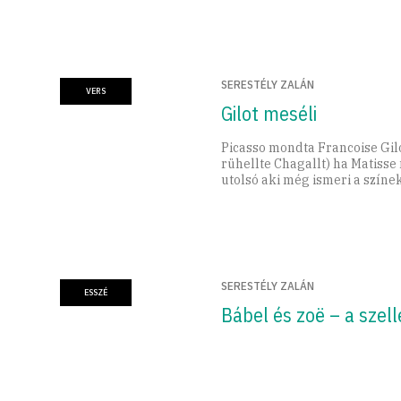
SERESTÉLY ZALÁN
VERS
Gilot meséli
Picasso mondta Francoise Gilo
rühellte Chagallt) ha Matisse
utolsó aki még ismeri a színe
SERESTÉLY ZALÁN
ESSZÉ
Bábel és zoë – a szel