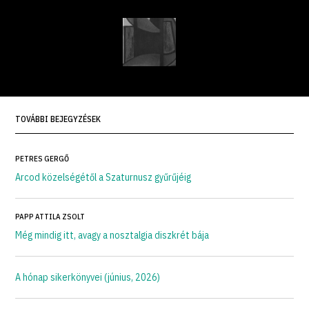
TOVÁBBI BEJEGYZÉSEK
PETRES GERGŐ
Arcod közelségétől a Szaturnusz gyűrűjéig
PAPP ATTILA ZSOLT
Még mindig itt, avagy a nosztalgia diszkrét bája
A hónap sikerkönyvei (június, 2026)