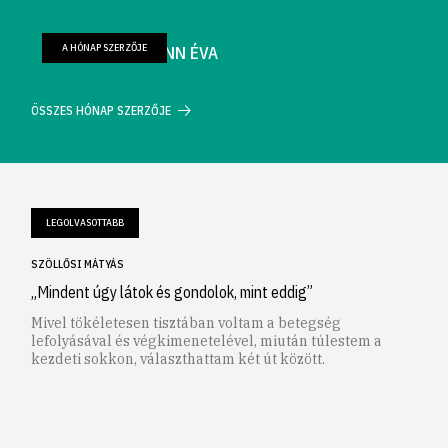
A HÓNAP SZERZŐJE
FARKAS WELLMANN ÉVA
ÖSSZES HÓNAP SZERZŐJE
LEGOLVASOTTABB
SZÖLLŐSI MÁTYÁS
„Mindent úgy látok és gondolok, mint eddig”
Mivel tökéletesen tisztában voltam a betegség
lefolyásával és végkimenetelével, miután túlestem a
kezdeti sokkon, választhattam két út között.