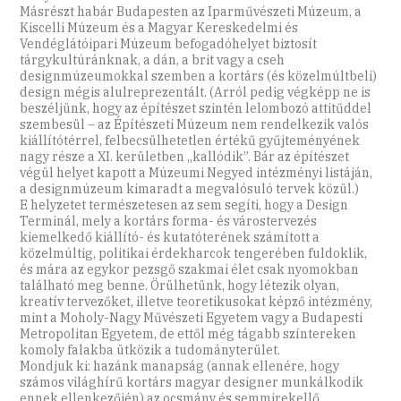
Másrészt habár Budapesten az Iparművészeti Múzeum, a
Kiscelli Múzeum és a Magyar Kereskedelmi és
Vendéglátóipari Múzeum befogadóhelyet biztosít
tárgykultúránknak, a dán, a brit vagy a cseh
designmúzeumokkal szemben a kortárs (és közelmúltbeli)
design mégis alulreprezentált. (Arról pedig végképp ne is
beszéljünk, hogy az építészet szintén lelombozó attitűddel
szembesül – az Építészeti Múzeum nem rendelkezik valós
kiállítótérrel, felbecsülhetetlen értékű gyűjteményének
nagy része a XI. kerületben „kallódik”. Bár az építészet
végül helyet kapott a Múzeumi Negyed intézményi listáján,
a designmúzeum kimaradt a megvalósuló tervek közül.)
E helyzetet természetesen az sem segíti, hogy a Design
Terminál, mely a kortárs forma- és várostervezés
kiemelkedő kiállító- és kutatóterének számított a
közelmúltig, politikai érdekharcok tengerében fuldoklik,
és mára az egykor pezsgő szakmai élet csak nyomokban
található meg benne. Örülhetünk, hogy létezik olyan,
kreatív tervezőket, illetve teoretikusokat képző intézmény,
mint a Moholy-Nagy Művészeti Egyetem vagy a Budapesti
Metropolitan Egyetem, de ettől még tágabb színtereken
komoly falakba ütközik a tudományterület.
Mondjuk ki: hazánk manapság (annak ellenére, hogy
számos világhírű kortárs magyar designer munkálkodik
ennek ellenkezőjén) az ocsmány és semmirekellő