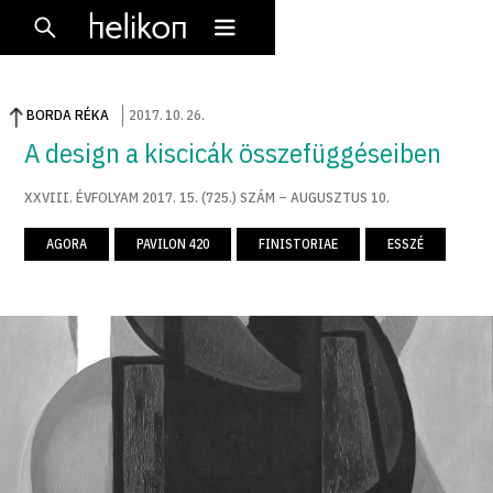
BORDA RÉKA
2017
.
10
.
26
.
A design a kiscicák összefüggéseiben
XXVIII. ÉVFOLYAM 2017. 15. (725.) SZÁM – AUGUSZTUS 10.
AGORA
PAVILON 420
FINISTORIAE
ESSZÉ