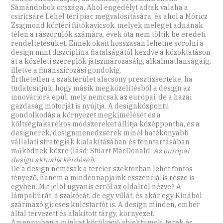
Sámándobok országa. Ahol engedélyt adtak valaha a
csiricsáré Lehel téri piac megvalósítására; és ahol a Móricz
Zsigmond körtéri fűtőkavicsok, melyek meleget adnának
télen a rászorulók számára, évek óta nem töltik be eredeti
rendeltetésüket. Ennek okait hosszasan lehetne sorolni a
design mint diszciplína fiatalságától kezdve a közoktatáson
át a közéleti szereplők játszmározásáig, alkalmatlanságáig,
illetve a finanszírozási gondokig.
Érthetetlen a szakterület alacsony presztízsértéke, ha
tudatosítjuk, hogy másik megközelítésből a design az
innovációra épül, mely nemcsak az európai, de a hazai
gazdaság motorját is nyújtja. A designközpontú
gondolkodás a környezet megkímélését és a
költségtakarékos módszereket állítja középpontba, és a
designerek, designmenedzserek minél hatékonyabb
vállalati stratégiák kialakításában és fenntartásában
működnek közre (lásd: Stuart MacDonald:
Az európai
design aktuális kérdései
).
De a design nemcsak a tercier szektorban lehet fontos
tényező, hanem a mindennapjaink esszenciális része is
egyben. Mit jelöl ugyanis erről az oldalról nézve? A
lámpabúrát, a szakócát, de egy villát, és akár egy Kínából
származó giccses kulcstartót is. A design minden, ember
által tervezett és alakított tárgy, környezet.
Amennyiben a minket körülvevő objektumok, terek és