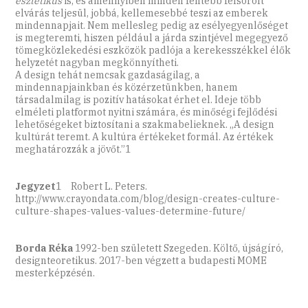
esztétikus
is, és amennyiben minden fentebb felsorolt
elvárás teljesül, jobbá, kellemesebbé teszi az emberek
mindennapjait. Nem mellesleg pedig az esélyegyenlőséget
is megteremti, hiszen például a járda szintjével megegyező
tömegközlekedési eszközök padlója a kerekesszékkel élők
helyzetét nagyban megkönnyítheti.
A design tehát nemcsak gazdaságilag, a
mindennapjainkban és közérzetünkben, hanem
társadalmilag is pozitív hatásokat érhet el. Ideje több
elméleti platformot nyitni számára, és minőségi fejlődési
lehetőségeket biztosítani a szakmabelieknek. „A design
kultúrát teremt. A kultúra értékeket formál. Az értékek
meghatározzák a jövőt.”1
Jegyzet
1 Robert L. Peters.
http://www.crayondata.com/blog/design-creates-culture-
culture-shapes-values-values-determine-future/
Borda Réka
1992-ben született Szegeden. Költő, újságíró,
designteoretikus. 2017-ben végzett a budapesti MOME
mesterképzésén.