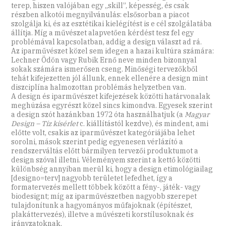
terep, hiszen valójában egy „skill”, képesség, és csak
részben alkotói megnyilvánulás: elsősorban a piacot
szolgálja ki, és az esztétikai kielégítést is e cél szolgálatába
állítja. Míg a művészet alapvetően kérdést tesz fel egy
problémával kapcsolatban, addig a design választ ad rá.
Az iparművészet közel sem idegen a hazai kultúra számára:
Lechner Ödön vagy Rubik Ernő neve minden bizonnyal
sokak számára ismerősen cseng. Minőségi tervezőkből
tehát kifejezetten jól állunk, ennek ellenére a design mint
diszciplína halmozottan problémás helyzetben van.
A design és iparművészet kifejezések közötti határvonalak
meghúzása egyrészt közel sincs kimondva. Egyesek szerint
a design szót hazánkban 1972 óta használhatjuk (a
Magyar
Design – Tíz kísérlet
c. kiállítástól kezdve), és mindent, ami
előtte volt, csakis az iparművészet kategóriájába lehet
sorolni, mások szerint pedig egyenesen vérlázító a
rendszerváltás előtt bármilyen tervezői produktumot a
design szóval illetni. Véleményem szerint a kettő közötti
különbség annyiban merül ki, hogy a design etimológiailag
[designo=terv] nagyobb területet lefedhet, így a
formatervezés mellett többek között a fény-, játék- vagy
biodesignt; míg az iparművészetben nagyobb szerepet
tulajdonítunk a hagyományos műfajoknak (építészet,
plakáttervezés), illetve a művészeti korstílusoknak és
irányzatoknak.