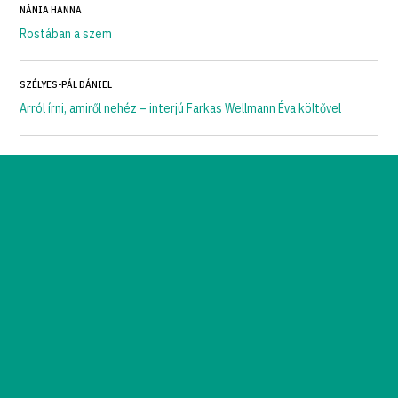
NÁNIA HANNA
Rostában a szem
SZÉLYES-PÁL DÁNIEL
Arról írni, amiről nehéz – interjú Farkas Wellmann Éva költővel