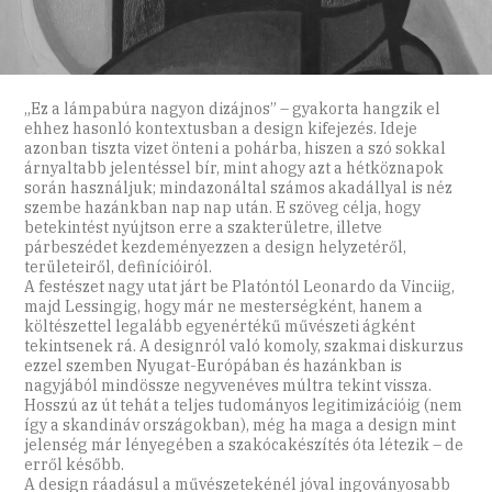
„Ez a lámpabúra nagyon dizájnos” – gyakorta hangzik el
ehhez hasonló kontextusban a design kifejezés. Ideje
azonban tiszta vizet önteni a pohárba, hiszen a szó sokkal
árnyaltabb jelentéssel bír, mint ahogy azt a hétköznapok
során használjuk; mindazonáltal számos akadállyal is néz
szembe hazánkban nap nap után. E szöveg célja, hogy
betekintést nyújtson erre a szakterületre, illetve
párbeszédet kezdeményezzen a design helyzetéről,
területeiről, definícióiról.
A festészet nagy utat járt be Platóntól Leonardo da Vinciig,
majd Lessingig, hogy már ne mesterségként, hanem a
költészettel legalább egyenértékű művészeti ágként
tekintsenek rá. A designról való komoly, szakmai diskurzus
ezzel szemben Nyugat-Európában és hazánkban is
nagyjából mindössze negyvenéves múltra tekint vissza.
Hosszú az út tehát a teljes tudományos legitimizációig (nem
így a skandináv országokban), még ha maga a design mint
jelenség már lényegében a szakócakészítés óta létezik – de
erről később.
A design ráadásul a művészetekénél jóval ingoványosabb