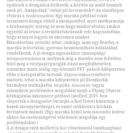
épületek a designhoz köthetők, a kérdés az, mitől lesznek
ezek jól „dizájnoltak” (tehát jól tervezettek)? Az elsődleges
elvárás a
funkcionalitás
. Egy macska például rossz
természeti design ebből a szempontból, mert szétkarmolja
a bőrkanapét, nyávog és nem hagy minket aludni, amikor
egyedül az lenne a termékelvárásunk vele kapcsolatban,
hogy aranyos legyen és szeressen minket.
Másodsorban
időtálló
, tehát, csakúgy, mint egy Bentley, a
macska is kortalan, gyorsan beazonosítható külalakkal
rendelkezik. A jó design ugyanakkor (manapság)
környezettudatos
is, melynek míg a macska nem feltétlen
felel meg a vécépapírgurigák iránti megfejthetetlen
vonzalma miatt, addig egy lebomló PET-palack kifejezetten
ebbe a kategóriába tartozik.
Ergonomikus
(emberre
szabott), tehát a macska kifejezetten jól illeszkedik
bármilyen testhajlatba, és puha.
Innovatív
, vagyis
valamilyen problémára megoldást nyújt: a Flying Objects
kézhigiéniai szkennere például (mellyel 2015-ben
elnyerték a designélet Oscarját, a Red Dotot) kimutatja a
kezek szennyezettségét, és ezzel csökkenti a kórházi
fertőzések számát. (Egy macska közel sem innovatív, kivéve
akkor, ha esetlenségével véletlenül megoldja egy
problémánkat.)
A jó design ezek mellett (a kor elvárásaival összhangban)