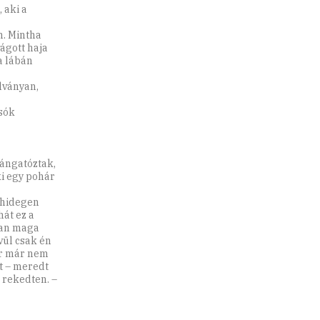
 aki a
n. Mintha
vágott haja
 a lábán
lványan,
sók
rángatóztak,
ki egy pohár
 hidegen
hát ez a
yan maga
ívül csak én
or már nem
rt – meredt
 rekedten. –