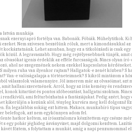
a István munkája
ásnak ezernyi apró fortélya van. Babonák. Fóbiák. Műhelytitkok. Ki
i ezeket. Nem szívesen beszélünk róluk, mert a kimondásukkal az 
ét kockáztatnánk. Lehet azonban, hogy ez a titkolózásdi is csak egy 
ök közül. A legravaszabb. Hogy még rejtélyesebbnek tűnjék, amit 
az olvasókat igenis érdeklik az efféle furcsaságok. Nincs olyan író-
kozó, ahol ne szegeznének nekem ezekkel kapcsolatos kérdéseket.
 S milyen ruha van ilyenkor rajtam? Hallgatok-e zenét közben? S ha
nt? Van-e valóságalapja a történeteimnek? S kikről mintázom a hő
ból válaszolok valamennyire. Jól ismerem már az olvasóimat, az
, amit hallani szeretnének. Arról, hogy az írás kemény és rendsze
el, konok kitartást és pontos időbeosztást, hallgatni szoktam. Ninc
 rendkívüli, ami felturbózhatná a fantáziájukat. Pedig azért, hogy 
net kikerüljön a kezünk alól, tényleg kurvára meg kell dolgozni! E
n. Én legalábbis sokáig ezt hittem. Makacs, munkabíró típus vagy
er belefogok, azt nem egykönnyen adom fel.
lente hatkor keltem, az íróasztalomra készítettem egy csésze mé
ét s egy pohár jéghideg ásványvizet, majd dolgozni kezdtem. Lazí
 kávét főztem, s folytattam a munkát, amíg a napi penzumommal e