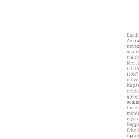
Barth
Az ír
nevez
siker
trükk
Mert 
talál
írok?
milye
Kapás
nekik
igény
semmi
törté
minde
egysz
Regge
feket
újabb