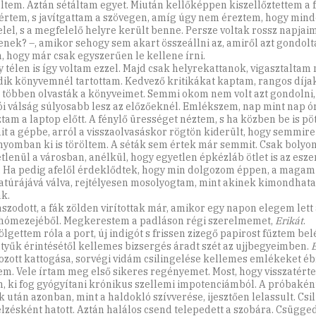
ltem. Aztán sétáltam egyet. Miután kellőképpen kiszellőztettem a 
értem, s javítgattam a szövegen, amíg úgy nem éreztem, hogy mind
lel, s a megfelelő helyre került benne. Persze voltak rossz napjaim
enek? –, amikor sehogy sem akart összeállni az, amiről azt gondol
n, hogy már csak egyszerűen le kellene írni.
y télen is így voltam ezzel. Majd csak helyrekattanok, vigasztalta
edik könyvemnél tartottam. Kedvező kritikákat kaptam, rangos díja
 többen olvasták a könyveimet. Semmi okom nem volt azt gondolni,
ói válság súlyosabb lesz az előzőeknél. Emlékszem, nap mint nap ó
tam a laptop előtt. A fénylő ürességet néztem, s ha közben be is p
it a gépbe, arról a visszaolvasáskor rögtön kiderült, hogy semmire 
nyomban ki is töröltem. A séták sem értek már semmit. Csak boly
tlenül a városban, anélkül, hogy egyetlen épkézláb ötlet is az esze
. Ha pedig afelől érdeklődtek, hogy min dolgozom éppen, a maga
atúrájává válva, rejtélyesen mosolyogtam, mint akinek kimondhatat
k.
aszodott, a fák zölden virítottak már, amikor egy napon elegem lett
 hómezejéből. Megkerestem a padláson régi szerelmemet,
Erikát
.
lgettem róla a port, új indigót s frissen zizegő papirost fűztem bel
ntyűk érintésétől kellemes bizsergés áradt szét az ujjbegyeimben.
E
ozott kattogása, sorvégi vidám csilingelése kellemes emlékeket éb
m. Vele írtam meg első sikeres regényemet. Most, hogy visszatérte
m, ki fog gyógyítani krónikus szellemi impotenciámból. A próbakén
k után azonban, mint a haldokló szívverése, ijesztően lelassult. Csi
elzésként hatott. Aztán halálos csend telepedett a szobára. Csügge