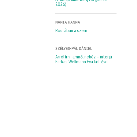
2026)
NÁNIA HANNA
Rostában a szem
SZÉLYES-PÁL DÁNIEL
Arról írni, amiről nehéz – interjú
Farkas Wellmann Éva költővel