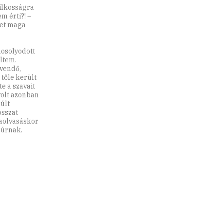
yilkosságra
m érti?! –
ket maga
mosolyodott
ltem.
rvendő,
tőle került
e a szavait
volt azonban
últ
osszat
zaolvasáskor
 úrnak.