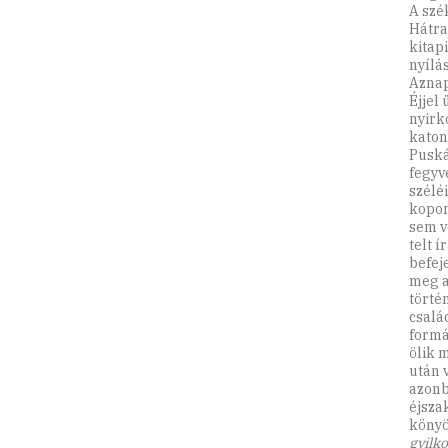
A szé
Hátra
kitap
nyílá
Aznap
Éjjel
nyirk
katon
Puská
fegyv
széléi
kopon
sem v
telt 
befej
meg a
törté
csalá
formáj
ölik 
után 
azonb
éjsza
könyö
gyilk