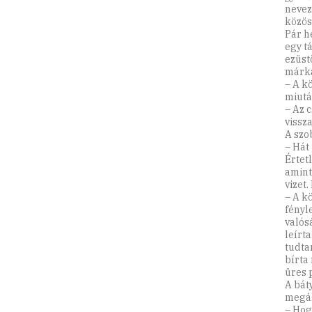
nevez
közös
Pár h
egy t
ezüstö
márkás
– A k
miutá
– Az 
vissza
A szo
– Hát 
Értet
amint
vizet.
– A k
fényle
valós
leírta
tudta
bírta
üres 
A bát
megál
– Hog