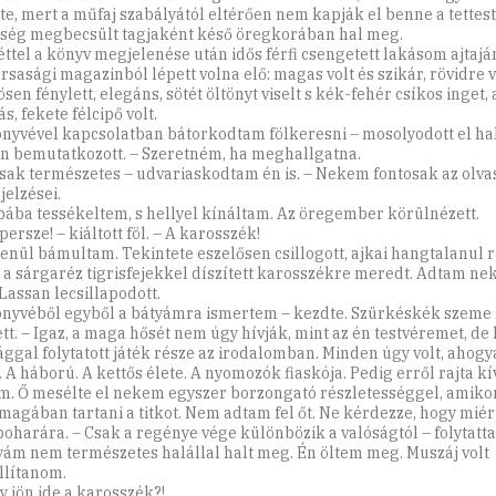
te, mert a műfaj szabályától eltérően nem kapják el benne a tettest,
ség megbecsült tagjaként késő öregkorában hal meg.
éttel a könyv megjelenése után idős férfi csengetett lakásom ajtajá
ársasági magazinból lépett volna elő: magas volt és szikár, rövidre 
sen fénylett, elegáns, sötét öltönyt viselt s kék-fehér csíkos inget,
, fekete félcipő volt.
önyvével kapcsolatban bátorkodtam fölkeresni – mosolyodott el ha
n bemutatkozott. – Szeretném, ha meghallgatna.
csak természetes – udvariaskodtam én is. – Nekem fontosak az olva
jelzései.
bába tessékeltem, s hellyel kínáltam. Az öregember körülnézett.
persze! – kiáltott föl. – A karosszék!
lenül bámultam. Tekintete eszelősen csillogott, ajkai hangtalanul 
 a sárgaréz tigrisfejekkel díszített karosszékre meredt. Adtam ne
 Lassan lecsillapodott.
önyvéből egyből a bátyámra ismertem – kezdte. Szürkéskék szeme
tt. – Igaz, a maga hősét nem úgy hívják, mint az én testvéremet, de 
ággal folytatott játék része az irodalomban. Minden úgy volt, ahog
. A háború. A kettős élete. A nyomozók fiaskója. Pedig erről rajta k
m. Ő mesélte el nekem egyszer borzongató részletességgel, amik
 magában tartani a titkot. Nem adtam fel őt. Ne kérdezze, hogy mié
poharára. – Csak a regénye vége különbözik a valóságtól – folytatta
yám nem természetes halállal halt meg. Én öltem meg. Muszáj volt
lítanom.
y jön ide a karosszék?!