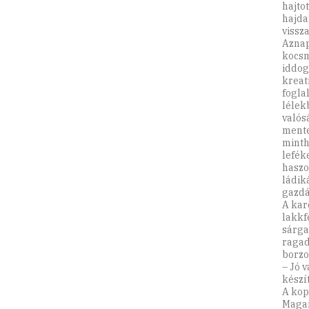
hajto
hajda
vissz
Aznap
kocsm
iddog
kreat
fogla
lélek
valós
mente
minth
lefék
haszo
ládik
gazdáj
A kar
lakkf
sárga
ragad
borzo
– Jó 
készí
A kop
Magam