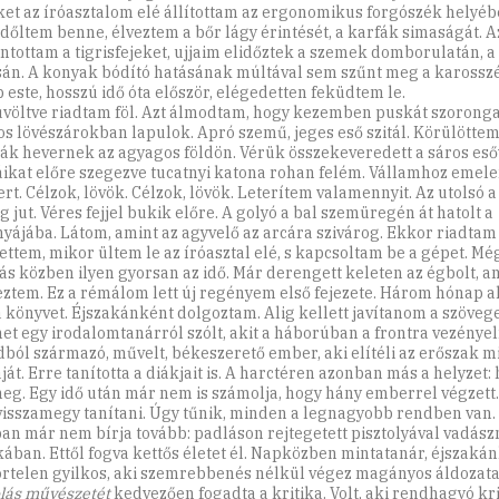
ket az íróasztalom elé állítottam az ergonomikus forgószék helyéb
dőltem benne, élveztem a bőr lágy érintését, a karfák simaságát. A
intottam a tigrisfejeket, ujjaim elidőztek a szemek domborulatán, a
sán. A konyak bódító hatásának múltával sem szűnt meg a karosszé
 este, hosszú idő óta először, elégedetten feküdtem le.
 üvöltve riadtam föl. Azt álmodtam, hogy kezemben puskát szoronga
os lövészárokban lapulok. Apró szemű, jeges eső szitál. Körülöttem
ák hevernek az agyagos földön. Vérük összekeveredett a sáros esőv
ikat előre szegezve tucatnyi katona rohan felém. Vállamhoz emel
ert. Célzok, lövök. Célzok, lövök. Leterítem valamennyit. Az utolsó 
g jut. Véres fejjel bukik előre. A golyó a bal szemüregén át hatolt a
yájába. Látom, amint az agyvelő az arcára szivárog. Ekkor riadtam 
ettem, mikor ültem le az íróasztal elé, s kapcsoltam be a gépet. M
írás közben ilyen gyorsan az idő. Már derengett keleten az égbolt, 
eztem. Ez a rémálom lett új regényem első fejezete. Három hónap al
 könyvet. Éjszakánként dolgoztam. Alig kellett javítanom a szöveg
net egy irodalomtanárról szólt, akit a háborúban a frontra vezényel
dból származó, művelt, békeszerető ember, aki elítéli az erőszak 
át. Erre tanította a diákjait is. A harctéren azonban más a helyzet: 
meg. Egy idő után már nem is számolja, hogy hány emberrel végzett
visszamegy tanítani. Úgy tűnik, minden a legnagyobb rendben van. 
an már nem bírja tovább: padláson rejtegetett pisztolyával vadászn
kában. Ettől fogva kettős életet él. Napközben mintatanár, éjszaká
rtelen gyilkos, aki szemrebbenés nélkül végez magányos áldozata
olás művészetét
kedvezően fogadta a kritika. Volt, aki rendhagyó k