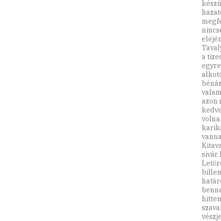
készü
hazat
megfe
nincs
elejé
Taval
a tiz
egyre
alkot
bénáz
valam
azon 
kedve
volna
karik
vanna
Kitav
sivár
Letörö
bille
határ
benne
hitte
szava
vészj