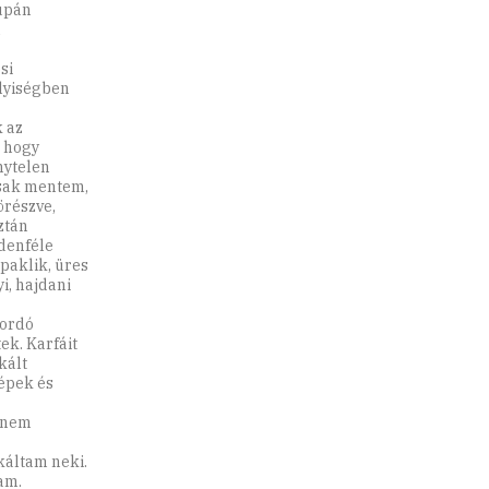
supán
n
si
elyiségben
k az
, hogy
nytelen
Csak mentem,
örészve,
ztán
denféle
paklik, üres
i, hajdani
bordó
ek. Karfáit
kált
zépek és
r nem
káltam neki.
am.