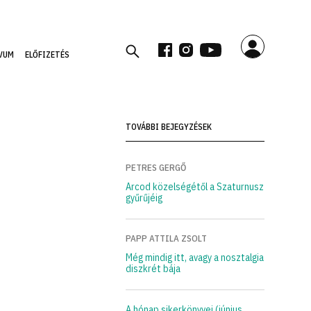
VUM
ELŐFIZETÉS
TOVÁBBI BEJEGYZÉSEK
PETRES GERGŐ
Arcod közelségétől a Szaturnusz
gyűrűjéig
PAPP ATTILA ZSOLT
Még mindig itt, avagy a nosztalgia
diszkrét bája
A hónap sikerkönyvei (június,