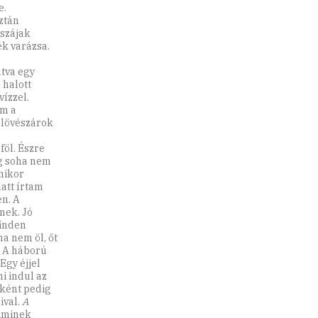
e.
ztán
 szájak
k varázsa.
tva egy
 halott
ízzel.
em a
a lövészárok
föl. Észre
ég soha nem
amikor
att írtam
en. A
nek. Jó
minden
ha nem öl, őt
. A háború
Egy éjjel
i indul az
nként pedig
ival.
A
riminek