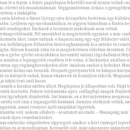
ttam le a fejem: a fehér papírlapon feketéllő sorok árnyai voltak c
ni, élettel teli mondataimnak. Végigsimítottam
Erikán
, s gyengéde
atettem a táskájába.
 séta közben a Szent György utca környékén betértem egy külváro
ába. Leültem egy sarokasztalhoz, és irigyen bámultam a füstös h
áló vendégeket. Ezeknek a lecsúszott alakoknak nem voltak
ivitásproblémáik. Fél szavakból is megértették egymást, s már csa
lkoztatta őket, össze tudnak-e kaparni még egy-egy féldecire valót
ben kellőképpen föllazulva tántoroghassanak ki a szürke és remé
ágba. Három konyak után én is meglehetősen oldottan távoztam. 
m a girbe-görbe utcácskákon keresztül valami régi dallamot füty
a minden a legnagyobb rendben lett volna. A Sarkantyú utcában a
eztem egy régiségkereskedés előtt. Imádom ezeket a boltokat. Min
ntalan holmi van bennük. Horpadt gyertyatartók és hiányos kártya
ák és kitömött vadak, hamis ékszerek és homályos tükrök. Meganny
a titkát őrző ósdi kacat.
osszék a kirakat szélén állott. Meglepően jó állapotban volt. Fáját 
esték borította. Fekete bőrhuzatán apró, csillagfejű szegek fénylett
réz tigrisfejek díszítették. Azt hiszem, ez a két művészien megmun
ozófej volt rám a legnagyobb hatással. Annyira élethűek voltak, s
ngatóak, amint résnyire nyílt szájukkal figyeltek.
választás volt, nekem elhiheti – áradozott az eladó. – Manapság má
tenek ilyen remekműveket.
asz emberke elégedetten vigyorgott, amikor a kért összeget leper
ban én is mosolyogtam. Kevesebb volt, mint amennyire számított