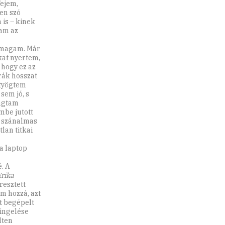
fejem,
en szó
 is – kinek
tam az
m magam. Már
kat nyertem,
 hogy ez az
rák hosszat
ötyögtem
sem jó, s
ongtam
mbe jutott
m szánalmas
lan titkai
 a laptop
é. A
rika
resztett
m hozzá, azt
t begépelt
lingelése
dten