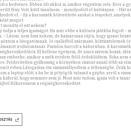
volt a kedvence. Ebben ült akkor is, amikor végeztem vele. Erre a g
erült fény. Volt, kitől tanulnom – mosolyodott el halványan. – Hát ne
yodott el. – Ez a karosszék közvetítette azokat a tényeket, amelye
óként megírt.
rt mondta el ezt nekem?
y tudja a teljes igazságot. Ha már ebbe a különös játékba fogott – 
ra. – Látom, nem hisz nekem, de hamarosan rájön, hogy igazat beszé
néztem a látogatómnak. Jó családból származó, köztiszteletnek ö
lmazott irodalomtanár. Fiatalon harcolt a háborúban. A karosszék 
iségkereskedőhöz. El kellene égetnem, de nincs szívem hozzá, idézt
asz emberke, amikor a szék eredete felől érdeklődtem. Soha nem 
ére. Felderítetlen gyilkosság a környéken viszont annál több az elm
enöt évben.Látogatása óta visszasüllyedtem a tétlenségbe. Órák h
om a laptop előtt, s ha be is pötyögök valamit a gépbe, arról a viss
n kiderül, hogy semmire sem jó. Most már tudom, igaza volt a tanár
 újból fölkeresnem a régiségkereskedést.
OSZTÁS