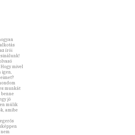
 hogyan
alkotás
az írói
csinálunk!
olvasó
 Hogy mivel
 igen,
seimet?
t mondom
res munkát
s benne
egy jó
zen múlik
ok, amibe
regerős
tásképpen
l nem