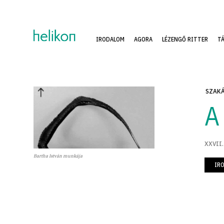
IRODALOM
AGORA
LÉZENGŐ RITTER
T
SZAKÁ
A
XXVII.
Bartha István munkája
IR