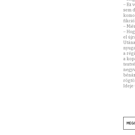
– Ez 
sem d
komol
fikci
– Mié
– Hog
el új
Utána
nyuga
a rég
a kop
testv
negyv
bénáz
rögtö
Ideje
MEG