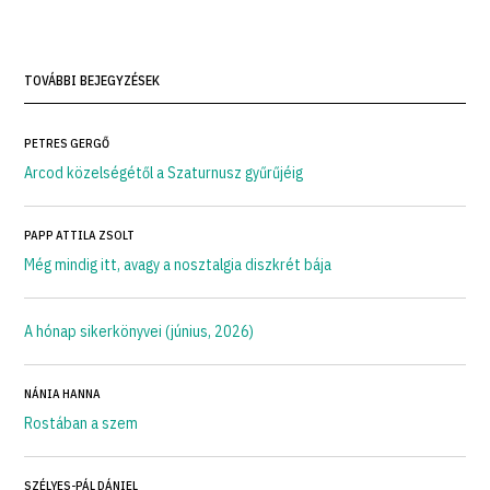
TOVÁBBI BEJEGYZÉSEK
PETRES GERGŐ
Arcod közelségétől a Szaturnusz gyűrűjéig
PAPP ATTILA ZSOLT
Még mindig itt, avagy a nosztalgia diszkrét bája
A hónap sikerkönyvei (június, 2026)
NÁNIA HANNA
Rostában a szem
SZÉLYES-PÁL DÁNIEL