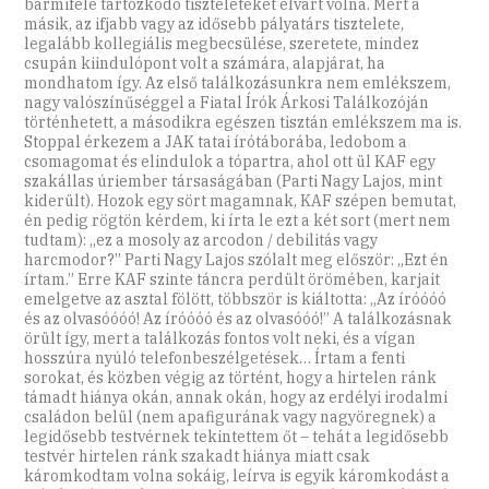
bármiféle tartózkodó tiszteleteket elvárt volna. Mert a
másik, az ifjabb vagy az idősebb pályatárs tisztelete,
legalább kollegiális megbecsülése, szeretete, mindez
csupán kiindulópont volt a számára, alapjárat, ha
mondhatom így. Az első találkozásunkra nem emlékszem,
nagy valószínűséggel a Fiatal Írók Árkosi Találkozóján
történhetett, a másodikra egészen tisztán emlékszem ma is.
Stoppal érkezem a JAK tatai írótáborába, ledobom a
csomagomat és elindulok a tópartra, ahol ott ül KAF egy
szakállas úriember társaságában (Parti Nagy Lajos, mint
kiderült). Hozok egy sört magamnak, KAF szépen bemutat,
én pedig rögtön kérdem, ki írta le ezt a két sort (mert nem
tudtam): „ez a mosoly az arcodon / debilitás vagy
harcmodor?” Parti Nagy Lajos szólalt meg először: „Ezt én
írtam.” Erre KAF szinte táncra perdült örömében, karjait
emelgetve az asztal fölött, többször is kiáltotta: „Az íróóóó
és az olvasóóóó! Az íróóóó és az olvasóóó!” A találkozásnak
örült így, mert a találkozás fontos volt neki, és a vígan
hosszúra nyúló telefonbeszélgetések… Írtam a fenti
sorokat, és közben végig az történt, hogy a hirtelen ránk
támadt hiánya okán, annak okán, hogy az erdélyi irodalmi
családon belül (nem apafigurának vagy nagyöregnek) a
legidősebb testvérnek tekintettem őt – tehát a legidősebb
testvér hirtelen ránk szakadt hiánya miatt csak
káromkodtam volna sokáig, leírva is egyik káromkodást a