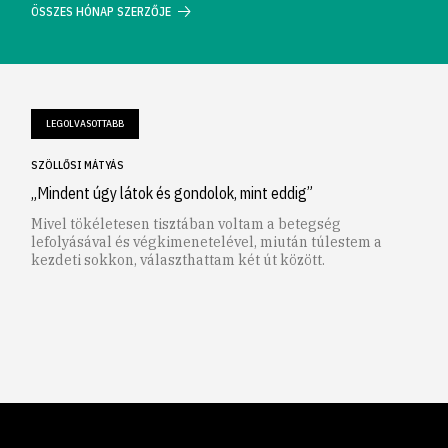
ÖSSZES HÓNAP SZERZŐJE
LEGOLVASOTTABB
SZÖLLŐSI MÁTYÁS
„Mindent úgy látok és gondolok, mint eddig”
Mivel tökéletesen tisztában voltam a betegség
lefolyásával és végkimenetelével, miután túlestem a
kezdeti sokkon, választhattam két út között.
1
2
3
4
5
6