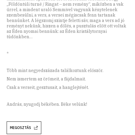
„Földöntúli turné / Ringat – nem remény”, miközben a vak
űrrel, a mindent uraló Semmivel vagyunk kénytelenek
szembesülni, a vers, a versei mégiscsak fenn tartanak
bennünket. A légszomj szintje feletti sáv, maga a vers ad jó
reményt nekünk, hiszen a dőlés, a pusztulás előtt ott voltak
az Éden nyomai bennünk: az Éden kristálytornyai
tüdőnkben…
*
Több mint negyedszázada találkoztunk először.
Nem ismertem az örömeit, a fájdalmait.
Csak a verseit, gesztusait, a hanglejtését.
András, nyugodj békében. Béke velünk!
MEGOSZTÁS