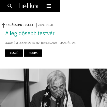
KARÁCSONYI ZSOLT
2024
.
01
.
31
.
A legidősebb testvér
XXXV. ÉVFOLYAM 2024. 02. (880.) SZÁM – JANUÁR 25.
ESSZÉ
AGORA