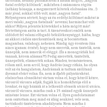
tartottam, néhány publikációval a hátam mögött, „nagyon
fiatal erdélyi költőnek”, miközben ő számomra régóta
(néhány hónapja, a megszerzett kötetek elolvasása óta…!)
már jóval, sokkal több volt, mint „nagyon fiatal”.
Mélységesen sértett, hogy az én erdélyi költőmet miként is
meri valaki „nagyon fiatalnak” nevezni; harminchat volt
akkor! Milyen jelentős kötetekkel a háta mögött már!
Sértettségem azóta is tart. A tizenéveskori emlék nem
oldódott fel valami elfogadó békülékenységgé, hiába, hogy
az akkori rádiós szerkesztőnek meg is bocsátottam
magamban, valahogy, nehezen. Mindig úgy éreztem (tán
nincs igazam: érzés!), hogy nem szeretik, nem tisztelik, nem
ünneplik, nem ismerik el eléggé. (És a monográfiák hol
vannak, kérem alássan?!!) Pedig szerették, tisztelték,
ünnepelték, elismerték sokan. Mindez, természetesen,
rólam szól, nem arról, hogy András (nagy ritkán, ha olyan
volt az én hangulatom, Andrásnak is tudtam szólítani)
ilyesmit elvárt volna. Én, nem is ifjabb pályatársként,
elsősorban olvasóként vártam volna el, hogy kézről kézre,
városról városra adják, fogják ki a homokfutója elől a
lovakat, és úgy húzzák át a lelkesült olvasók utcáról utcára,
városról városra, mintha csak a 19. század egyik ünnepelt
színésze lenne. Ezt vártam volna el. Ilyes gondolataimat
nem osztottam meg mind ez idáig senkivel, vele sem,
tartózkodó tiszteletem akadályozta. Nem mintha ő