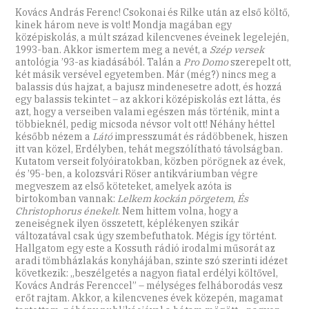
Kovács András Ferenc! Csokonai és Rilke után az első költő,
kinek három neve is volt! Mondja magában egy
középiskolás, a múlt század kilencvenes éveinek legelején,
1993-ban. Akkor ismertem meg a nevét, a
Szép versek
antológia ’93-as kiadásából. Talán a
Pro Domo
szerepelt ott,
két másik versével egyetemben. Már (még?) nincs meg a
balassis dús hajzat, a bajusz mindenesetre adott, és hozzá
egy balassis tekintet – az akkori középiskolás ezt látta, és
azt, hogy a verseiben valami egészen más történik, mint a
többieknél, pedig micsoda névsor volt ott! Néhány héttel
később nézem a
Látó
impresszumát és rádöbbenek, hiszen
itt van közel, Erdélyben, tehát megszólítható távolságban.
Kutatom verseit folyóiratokban, közben pörögnek az évek,
és ’95-ben, a kolozsvári Röser antikváriumban végre
megveszem az első köteteket, amelyek azóta is
birtokomban vannak:
Lelkem kockán pörgetem
,
És
Christophorus énekelt
. Nem hittem volna, hogy a
zeneiségnek ilyen összetett, képlékenyen szikár
változatával csak úgy szembefuthatok. Mégis így történt.
Hallgatom egy este a Kossuth rádió irodalmi műsorát az
aradi tömbházlakás konyhájában, szinte szó szerinti idézet
következik: „beszélgetés a nagyon fiatal erdélyi költővel,
Kovács András Ferenccel” – mélységes felháborodás vesz
erőt rajtam. Akkor, a kilencvenes évek közepén, magamat