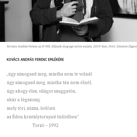
Kovács András Ferenc az E-MIL Álljunk meg egy szóra-estjén, 2015-ben. Fotó: Szentes Zágon
KOVÁCS ANDRÁS FERENC EMLÉKÉRE
„úgy simogasd meg, mintha nem te volnál
úgy simogasd meg, mintha tán nem élnél,
úgy ahogy élsz, világot szaggatón,
akár a légszomj,
mely töri, zúzza, ledönti
az Éden kristálytornyait tüdődben”
Torzó – 1992