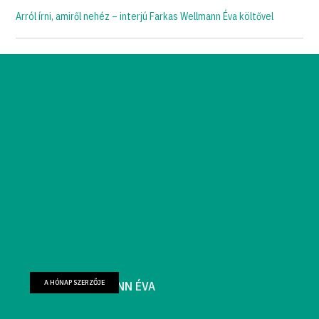
Arról írni, amiről nehéz – interjú Farkas Wellmann Éva költővel
A HÓNAP SZERZŐJE
FARKAS WELLMANN ÉVA