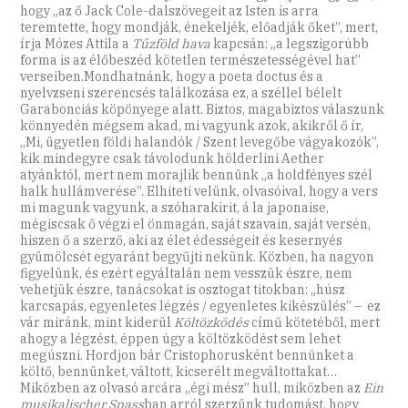
hogy „az ő Jack Cole-dalszövegeit az Isten is arra
teremtette, hogy mondják, énekeljék, előadják őket”, mert,
írja Mózes Attila a
Tűzföld hava
kapcsán: „a legszigorúbb
forma is az élőbeszéd kötetlen természetességével hat”
verseiben.Mondhatnánk, hogy a poeta doctus és a
nyelvzseni szerencsés találkozása ez, a széllel bélelt
Garabonciás köpönyege alatt. Biztos, magabiztos válaszunk
könnyedén mégsem akad, mi vagyunk azok, akikről ő ír,
„Mi, ügyetlen földi halandók / Szent levegőbe vágyakozók”,
kik mindegyre csak távolodunk hölderlini Aether
atyánktól, mert nem morajlik bennünk „a holdfényes szél
halk hullámverése”. Elhiteti velünk, olvasóival, hogy a vers
mi magunk vagyunk, a szóharakirit, á la japonaise,
mégiscsak ő végzi el önmagán, saját szavain, saját versén,
hiszen ő a szerző, aki az élet édességeit és kesernyés
gyümölcsét egyaránt begyűjti nekünk. Közben, ha nagyon
figyelünk, és ezért egyáltalán nem vesszük észre, nem
vehetjük észre, tanácsokat is osztogat titokban: „húsz
karcsapás, egyenletes légzés / egyenletes kikészülés” – ez
vár miránk, mint kiderül
Költözködés
című kötetéből, mert
ahogy a légzést, éppen úgy a költözködést sem lehet
megúszni. Hordjon bár Cristophorusként bennünket a
költő, bennünket, váltott, kicserélt megváltottakat…
Miközben az olvasó arcára „égi mész” hull, miközben az
Ein
musikalischer Spass
ban arról szerzünk tudomást, hogy