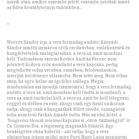
másik után, amikor eszembe jutott, eszembe jutottak ismét:
az Éden kristálytornyai tüdőnkben…
*
Weöres Sándor írja: a vers formailag auditív; Kányádi
Sándor ismétli immáron örök recitatívban, emlékezések és
hangfelvételek szalagtáraiban: a vers az, amit mondani
kell. Tudomásom szerint Kovács András Ferenc nem
jelentett ki ilyen erős mondatot a vers kapcsán, pedig
megtehette volna versben, esszében, felolvasásokon,
interjúk kérdéseire válaszolva. Nem tette meg. Nem volna
szép, ha égre kelne az égi folyó csillaga. Mégis,
minduntalan azt mondja (számomra), hogy a vers formailag
auditív, a vers az, amit mondani kell (tudta is mondani!), a
vers az, amit énekelni kell, a vers az, amit be kell lélegezni,
reggel és délben és este, ahogy csak egy fiatal unikornis
tudja, ahogy csak a hangzatkák fölött vívódó, önmagáévá
soha nem levő Farkas Amadé tudta. Már az első kötet, a
Tengerész Henrik intelmei
kapcsán is „ózon-tisztaságról” ír
Cs. Gyimesi Éva, a légiesség magasabb fokáról. Egy
beszélgetés okán kiderül – azt vallja, hogy a vers
elsősorban írásos műfaj, mire Parti Nagy Lajos megjegyzi,