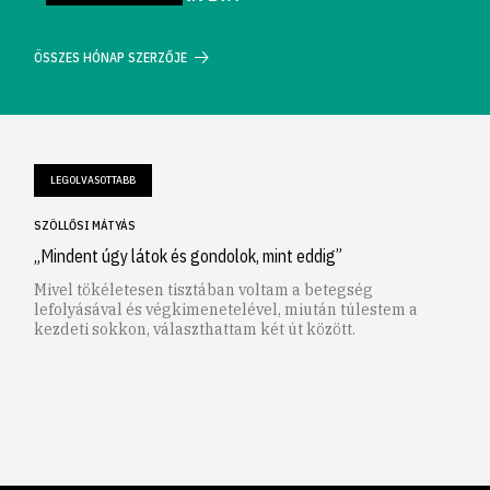
ÖSSZES HÓNAP SZERZŐJE
LEGOLVASOTTABB
SZÖLLŐSI MÁTYÁS
„Mindent úgy látok és gondolok, mint eddig”
Mivel tökéletesen tisztában voltam a betegség
lefolyásával és végkimenetelével, miután túlestem a
kezdeti sokkon, választhattam két út között.
1
2
3
4
5
6