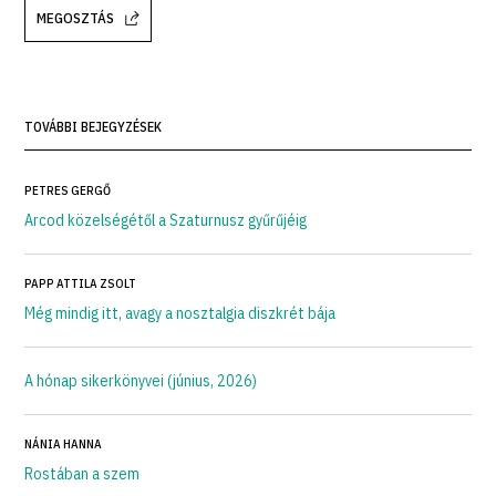
MEGOSZTÁS
TOVÁBBI BEJEGYZÉSEK
PETRES GERGŐ
Arcod közelségétől a Szaturnusz gyűrűjéig
PAPP ATTILA ZSOLT
Még mindig itt, avagy a nosztalgia diszkrét bája
A hónap sikerkönyvei (június, 2026)
NÁNIA HANNA
Rostában a szem