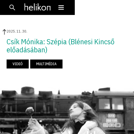
2025
.
11
.
30
.
Csík Mónika: Szépia (Blénesi Kincső
előadásában)
VIDEÓ
MULTIMÉDIA