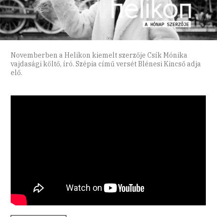
Novemberben a Helikon kiemelt szerzője Csík Mónika
vajdasági költő, író. Szépia című versét Blénesi Kincső adja
elő.