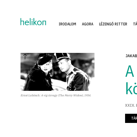
IRODALOM
AGORA
LÉZENGŐ RITTER
T
JAKAB
A
k
Ernst Lubitsch: A víg özvegy (The Merry Widow), 1934.
XXIX. 
TÁ