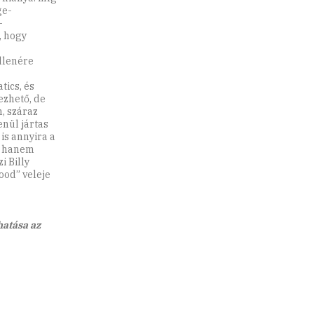
ge-
-
, hogy
ellenére
tics, és
ezhető, de
, száraz
nül jártas
is annyira a
, hanem
i Billy
ood” veleje
atása az