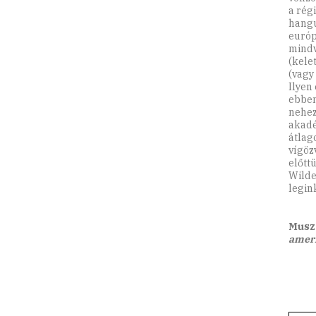
a rég
hangu
európ
mindv
(kele
(vagy 
Ilyen
ebben
nehez
akadé
átlag
vígöz
előtt
Wilde
legin
Musz
ameri