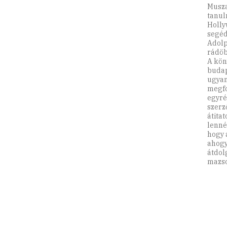
Musza
tanul
Holly
segéd
Adolp
rádöb
A kön
budap
ugyan
megfo
egyré
szerz
átita
lenné
hogy 
ahogy
átdol
mazso