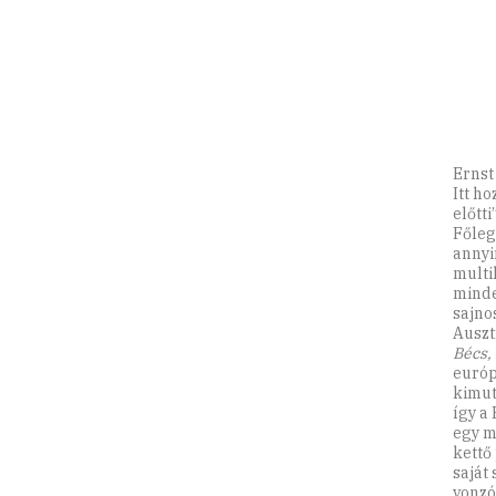
Ernst
Itt h
előtt
Főleg
annyi
multi
minde
sajno
Auszt
Bécs,
európ
kimut
így a
egy m
kettő
saját
vonzó