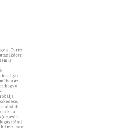
gy a „Curtiz
utáni káosz.
nem is
ak
ontosságára
címében az
erthogy a
p-
róbálja
ezkedése,
ormálódott
iszé – a
 (de azért
logás iránti
 hiánya: míg