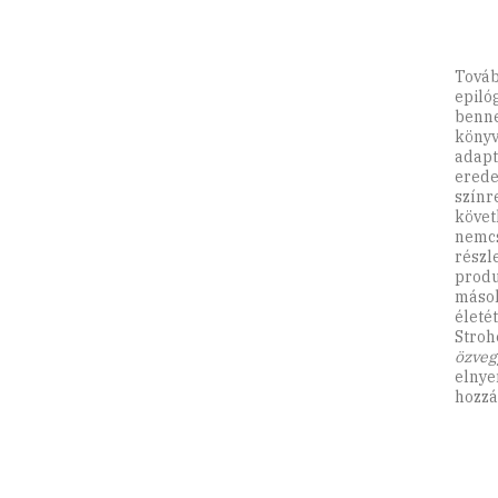
Továb
epiló
benne
könyv
adapt
erede
színr
követ
nemcs
részle
produ
mások
életé
Stroh
özveg
elnye
hozzá