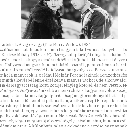
 Lubitsch: A víg özvegy (The Merry Widow), 1934.
ozzáfűzném: hatalmas kár – mert nagyon talált volna a könyvbe –, ho
i” Kertész Mihály 1918-as
Víg özvegy
-adaptációját elnyelte a háború 
 azért, mert – ahogy az iméntiekből is kitűnhet – Muszatics könyve 
ra Hollywood magyar, hanem inkább osztrák, pontosabban a bécsi
kulturalizmusból eredő befolyását hangsúlyozza. Persze, ott vann
nhol a magyarok is, például Molnár Ferenc (akinek nemzetközi f
s mintha kevésbé lenne érzékeny a magyar utókor), de a könyv al
ria és Magyarország közti kötőjel tényleg kötőjel, és nem vessző. M
 Budapest, Hollywood
inkább a monarchikus hagyományok, a közé
aiság, a birodalmi világpolgári(as)ság megtermékenyítő hatását p
atni abban a történelmi pillanatban, amikor a régi Európa berend
 Habsburg-birodalom is szétesőben volt, de közben éppen ekkor f
ásik birodalom, egy azóta is tartó hegemónia: az amerikai showbizn
 pedig sok hasonlóságot mutat. Nem csak Bécs Amerikához hasonló
 személyiségét megtartó) olvasztótégely-mivolta miatt, hanem a csil
dásuk miatt is. A különbség talán a dekadencia érzése, vagy annak