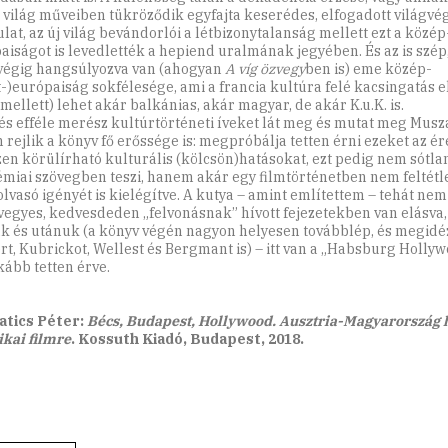
i világ műveiben tükröződik egyfajta keserédes, elfogadott világvé
lat, az új világ bevándorlói a létbizonytalanság mellett ezt a közép
aiságot is levedlették a hepiend uralmának jegyében. És az is szép
égig hangsúlyozva van (ahogyan
A víg özvegy
ben is) eme közép-
t-)európaiság sokfélesége, ami a francia kultúra felé kacsingatás 
mellett) lehet akár balkánias, akár magyar, de akár K.u.K. is.
 és efféle merész kultúrtörténeti íveket lát meg és mutat meg Musza
 rejlik a könyv fő erőssége is: megpróbálja tetten érni ezeket az ér
en körülírható kulturális (kölcsön)hatásokat, ezt pedig nem sótlan
miai szövegben teszi, hanem akár egy filmtörténetben nem feltétle
olvasó igényét is kielégítve. A kutya – amint említettem – tehát nem 
vegyes, kedvesdeden „felvonásnak” hívott fejezetekben van elásva
ük és utánuk (a könyv végén nagyon helyesen továbblép, és megidéz
rt, Kubrickot, Wellest és Bergmant is) – itt van a „Habsburg Hollyw
kább tetten érve.
atics Péter:
Bécs, Budapest, Hollywood. Ausztria-Magyarország h
kai filmre
. Kossuth Kiadó, Budapest, 2018.