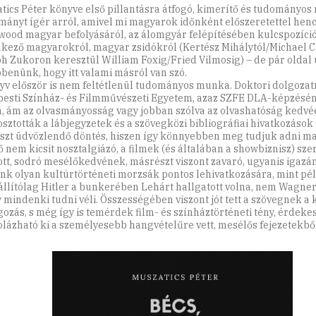
tics Péter könyve első pillantásra átfogó, kimerítő és tudományo
mányt ígér arról, amivel mi magyarok időnként előszeretettel hen
wood magyar befolyásáról, az álomgyár felépítésében kulcspozíci
kező magyarokról, magyar zsidókról (Kertész Mihálytól/Michael Cu
h Zukoron keresztül William Foxig/Fried Vilmosig) – de pár oldal 
benünk, hogy itt valami másról van szó.
yv először is nem feltétlenül tudományos munka. Doktori dolgozat
esti Színház- és Filmművészeti Egyetem, azaz SZFE DLA-képzésén)
, ám az olvasmányosság vagy jobban szólva az olvashatóság kedvé
sztották a lábjegyzetek és a szövegközi bibliográfiai hivatkozások
szt üdvözlendő döntés, hiszen így könnyebben meg tudjuk adni m
ő nem kicsit nosztalgiázó, a filmek (és általában a showbiznisz) sze
tott, sodró mesélőkedvének, másrészt viszont zavaró, ugyanis igazá
nk olyan kultúrtörténeti morzsák pontos lehivatkozására, mint pél
állítólag Hitler a bunkerében Lehárt hallgatott volna, nem Wagner
 mindenki tudni véli. Összességében viszont jót tett a szövegnek a
gozás, s még így is temérdek film- és színháztörténeti tény, érdeke
lázható ki a személyesebb hangvételűre vett, mesélős fejezetekből