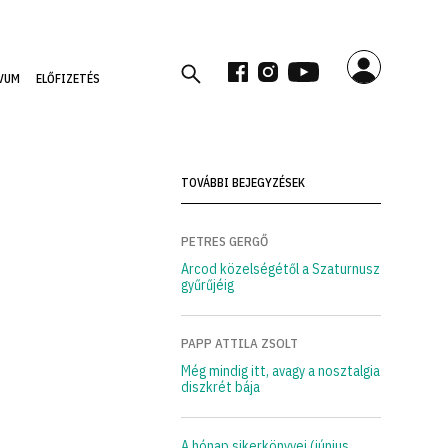
VUM
ELŐFIZETÉS
TOVÁBBI BEJEGYZÉSEK
PETRES GERGŐ
Arcod közelségétől a Szaturnusz
gyűrűjéig
PAPP ATTILA ZSOLT
Még mindig itt, avagy a nosztalgia
diszkrét bája
A hónap sikerkönyvei (június,