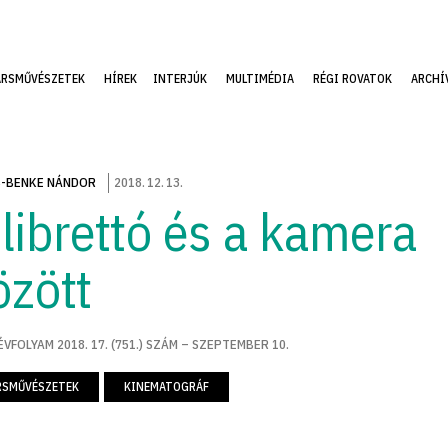
ÁRSMŰVÉSZETEK
HÍREK
INTERJÚK
MULTIMÉDIA
RÉGI ROVATOK
ARCHÍ
-BENKE NÁNDOR
2018
.
12
.
13
.
 librettó és a kamera
özött
ÉVFOLYAM 2018. 17. (751.) SZÁM – SZEPTEMBER 10.
RSMŰVÉSZETEK
KINEMATOGRÁF