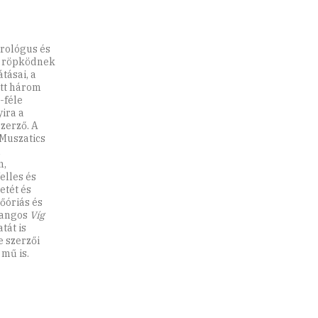
prológus és
gy röpködnek
tásai, a
tt három
-féle
yira a
zerző. A
 Muszatics
m
n,
elles és
etét és
őóriás és
 hangos
Víg
tát is
e szerzői
mű is.