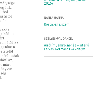
s mélységű
2026)
cegünk:
ókból
rtiztől
NÁNIA HANNA
után
Rostában a szem
nak (a
 íródott
ért
SZÉLYES-PÁL DÁNIEL
 zömétől. Ez
Arról írni, amiről nehéz – interjú
agunkat a
Farkas Wellmann Éva költővel
retetétől
n kíváncsiak
dául az,
t, mint
 könyvvé
sség
.