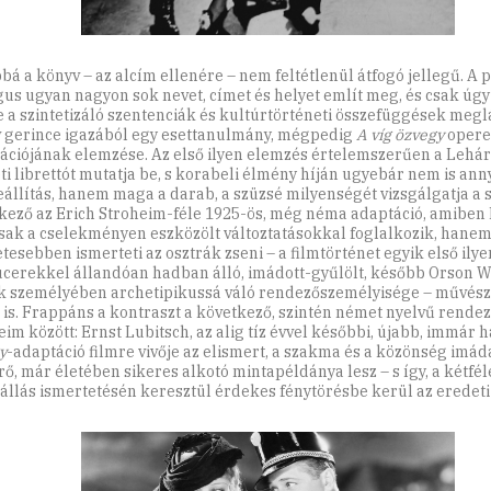
bá a könyv – az alcím ellenére – nem feltétlenül átfogó jellegű. A 
gus ugyan nagyon sok nevet, címet és helyet említ meg, és csak ú
 a szintetizáló szentenciák és kultúrtörténeti összefüggések meglá
 gerince igazából egy esettanulmány, mégpedig
A víg özvegy
opere
ációjának elemzése. Az első ilyen elemzés értelemszerűen a Lehár
ti librettót mutatja be, s korabeli élmény híján ugyebár nem is ann
eállítás, hanem maga a darab, a szüzsé milyenségét vizsgálgatja a s
kező az Erich Stroheim-féle 1925-ös, még néma adaptáció, amiben
ak a cselekményen eszközölt változtatásokkal foglalkozik, hane
tesebben ismerteti az osztrák zseni – a filmtörténet egyik első ilye
cerekkel állandóan hadban álló, imádott-gyűlölt, később Orson W
 személyében archetipikussá váló rendezőszemélyisége – művész
t is. Frappáns a kontraszt a következő, szintén német nyelvű rendez
eim között: Ernst Lubitsch, az alig tíz évvel későbbi, újabb, immár
y
-adaptáció filmre vivője az elismert, a szakma és a közönség imáda
rő, már életében sikeres alkotó mintapéldánya lesz – s így, a kétfél
állás ismertetésén keresztül érdekes fénytörésbe kerül az eredeti 