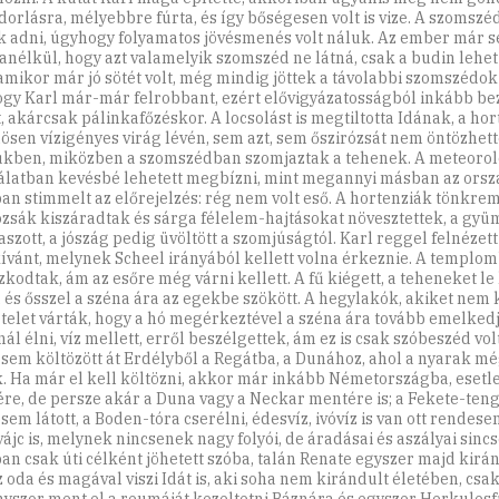
dorlásra, mélyebbre fúrta, és így bőségesen volt is vize. A szomszé
k adni, úgyhogy folyamatos jövésmenés volt náluk. Az ember már
 anélkül, hogy azt valamelyik szomszéd ne látná, csak a budin lehet
 amikor már jó sötét volt, még mindig jöttek a távolabbi szomszédok 
gy Karl már-már felrobbant, ezért elővigyázatosságból inkább be
, akárcsak pálinkafőzéskor. A locsolást is megtiltotta Idának, a hor
ösen vízigényes virág lévén, sem azt, sem őszirózsát nem öntözhett
ükben, miközben a szomszédban szomjaztak a tehenek. A meteorol
álatban kevésbé lehetett megbízni, mint megannyi másban az ors
an stimmelt az előrejelzés: rég nem volt eső. A hortenziák tönkrem
ózsák kiszáradtak és sárga félelem-hajtásokat növesztettek, a gyü
aszott, a jószág pedig üvöltött a szomjúságtól. Karl reggel felnézett
kívánt, melynek Scheel irányából kellett volna érkeznie. A templomb
zkodtak, ám az esőre még várni kellett. A fű kiégett, a teheneket le 
, és ősszel a széna ára az egekbe szökött. A hegylakók, akiket nem k
a telet várták, hogy a hó megérkeztével a széna ára tovább emelkedj
l élni, víz mellett, erről beszélgettek, ám ez is csak szóbeszéd vol
 sem költözött át Erdélyből a Regátba, a Dunához, ahol a nyarak m
k. Ha már el kell költözni, akkor már inkább Németországba, esetl
re, de persze akár a Duna vagy a Neckar mentére is; a Fekete-teng
sem látott, a Boden-tóra cserélni, édesvíz, ivóvíz is van ott rendesen
vájc is, melynek nincsenek nagy folyói, de áradásai és aszályai sinc
an csak úti célként jöhetett szóba, talán Renate egyszer majd kirá
z oda és magával viszi Idát is, aki soha nem kirándult életében, csa