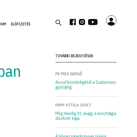
VUM
ELŐFIZETÉS
TOVÁBBI BEJEGYZÉSEK
ban
PETRES GERGŐ
Arcod közelségétől a Szaturnusz
gyűrűjéig
PAPP ATTILA ZSOLT
Még mindig itt, avagy a nosztalgia
diszkrét bája
A hónap sikerkönyvei (június,