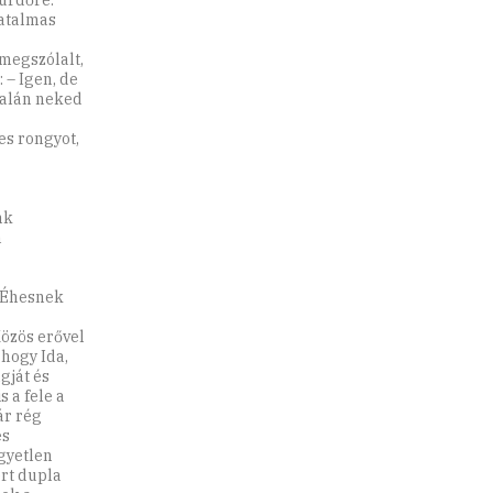
ürdőre.
hatalmas
 megszólalt,
 – Igen, de
Talán neked
es rongyot,
nk
n
. Éhesnek
Közös erővel
 hogy Ida,
gját és
s a fele a
ár rég
és
egyetlen
ért dupla