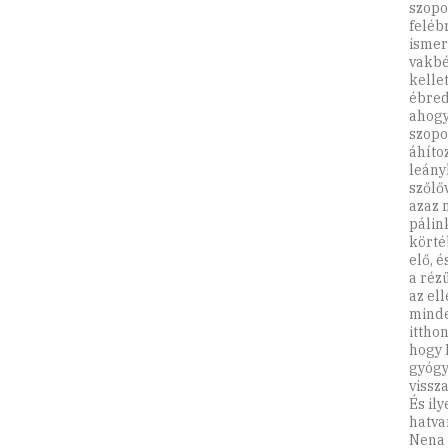
szopo
feléb
ismer
vakbé
kelle
ébred
ahogy
szopo
áhíto
leányk
szőlő
azaz 
pálin
körtéb
elő, 
a rézü
az ell
minde
ittho
hogy 
gyógy
vissza
És ily
hatva
Nena 