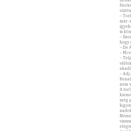
néhán
Herku
víztö
– Torl
már-m
igyek
is kö
– Szo
hogy 
– De A
– Mi 
– Tel
válto
akadá
– Adj 
Renat
nem v
A tor
kieme
még j
kigomb
nadrá
Német
vissz
elégté