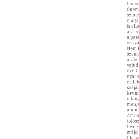
bodza
finom 
szint
magáv
is elk
aki e
a pat
vissz
Nem t
szemé
a víze
vajúdo
üvölt
nyáro
érdek
szájá
krump
odany
menje
amint 
Amiko
tolós
leveg
svájc
Ida se