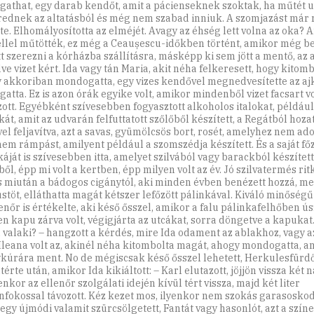
gathat, egy darab kendőt, amit a pácienseknek szoktak, ha műtét 
rednek az altatásból és még nem szabad inniuk. A szomjazást már 
te. Elhomályosította az elméjét. Avagy az éhség lett volna az oka? 
llel műtötték, ez még a Ceaușescu-időkben történt, amikor még b
tt szerezni a kórházba szállításra, másképp ki sem jött a mentő, az 
ve vizet kért. Ida vagy tán Maria, akit néha felkeresett, hogy kitom
 akkoriban mondogatta, egy vizes kendővel megnedvesítette az ajká
gatta. Ez is azon órák egyike volt, amikor mindenből vizet facsart vo
zott. Egyébként szívesebben fogyasztott alkoholos italokat, például
át, amit az udvarán felfuttatott szőlőből készített, a Regátból hoza
vel feljavítva, azt a savas, gyümölcsös bort, rosét, amelyhez nem ado
nem rámpást, amilyent például a szomszédja készített. És a saját fő
káját is szívesebben itta, amelyet szilvából vagy barackból készített
ől, épp mi volt a kertben, épp milyen volt az év. Jó szilvatermés rit
és miután a bádogos cigánytól, aki minden évben benézett hozzá, m
stöt, elláthatta magát kétszer lefőzött pálinkával. Kiváló minőségű v
enőr is értékelte, aki késő ősszel, amikor a falu pálinkafelhőben ús
n kapu zárva volt, végigjárta az utcákat, sorra döngetve a kapukat.
n valaki? – hangzott a kérdés, mire Ida odament az ablakhoz, vagy az
Ileana volt az, akinél néha kitombolta magát, ahogy mondogatta, a
kúrára ment. No de mégiscsak késő ősszel lehetett, Herkulesfürdő
térte után, amikor Ida kikiáltott: – Karl elutazott, jöjjön vissza két 
enkor az ellenőr szolgálati idején kívül tért vissza, majd két liter
nfokossal távozott. Kéz kezet mos, ilyenkor nem szokás garasoskod
egy újmódi valamit szürcsölgetett, Fantát vagy hasonlót, azt a szín