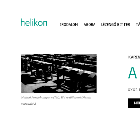
IRODALOM
AGORA
LÉZENGŐ RITTER
T
KARIN
A
XXXI. 
Mettrai Pongchomporn (TH): We're different (Másak
MŰ
vagyunk) 2.