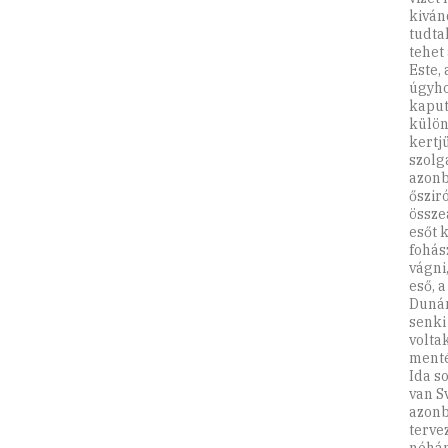
kiván
tudta
tehet
Este,
úgyho
kaput
külön
kertj
szolg
azonb
őszir
össze
esőt 
fohás
vágni
eső, 
Dunáná
senki
volta
menté
Ida so
van S
azonb
terve