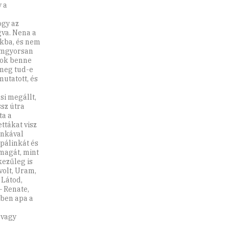
y a
ogy az
gva. Nena a
ákba, és nem
llámgyorsan
gyok benne
 meg tud-e
mutatott, és
si megállt,
ssz útra
ta a
ttákat visz
unkával
apálinkát és
 magát, mint
kezűleg is
volt, Uram,
 Látod,
– Renate,
zben apa a
 vagy