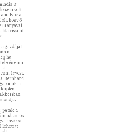
mindig is
ohasem volt,
, amelybe a
olt, hogy ő
i irányával
. Ida viszont
s
 a gazdáját,
kán a
még ha
t elé és enni
a a
enni, levest,
ja, Bernhard
gyezniük: a
y kupica
a akkoriban
 mondja: –
i patak, a
júniusban, és
gyes nyáron
l lehetett
dolt