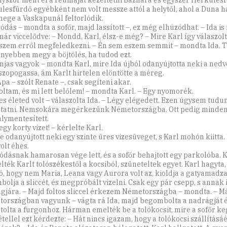
yszor ment el a reumáját kezeltetni Báznára és egyszer Herkulesf
lesfürdő egyébként nem volt messze attól a helytől, ahol a Duna 
mege a Vaskapunál feltorlódik.
ódás – mondta a sofőr, majd lassított –, ez még elhúzódhat. – Ida is
ár viccelődve: – Mondd, Karl, élsz-e még? – Mire Karl így válaszolt:
szem erről megfeledkezni. – Én sem eszem semmit – mondta Ida. 
nnyebben megy a böjtölés, ha tudod ezt.
mjas vagyok – mondta Karl, mire Ida újból odanyújtotta neki a nedv
szopogassa, ám Karlt hirtelen elöntötte a méreg.
pa – szólt Renate –, csak segíteni akar.
voltam, és mi lett belőlem! – mondta Karl. – Egy nyomorék.
jes életed volt – válaszolta Ida. – Légy elégedett. Ezen úgysem tudu
ztatni. Nemsokára megérkezünk Németországba. Ott pedig minde
lymentesített.
egy korty vizet! – kérlelte Karl.
e odanyújtott neki egy szinte üres vizesüveget, s Karl mohón kiitta
olt éhes.
lódásnak hamarosan vége lett, és a sofőr behajtott egy parkolóba. 
lték Karlt tolószékestől a kocsiból, szüneteltek egyet. Karl hagyta,
ó, hogy nem Maria, Leana vagy Aurora volt az, kioldja a gatyamadza
olja a sliccét, és megpróbált vizelni. Csak egy pár csepp, s annak i
gjára. – Majd foltos sliccel érkezem Németországba – mondta. – M
országban vagyunk – vágta rá Ida, majd begombolta a nadrágját 
atolta a furgonhoz. Hárman emelték be a tolókocsit, mire a sofőr k
tellel ezt kérdezte: – Hát nincs igazam, hogy a tolókocsi szállításá