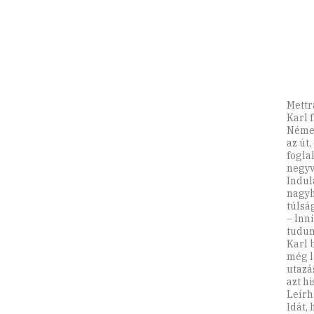
Mettr
Karl 
Német
az út
fogla
negyv
Indulá
nagyh
túlsá
– Inni
tudun
Karl b
még l
utazá
azt hi
Leírh
Idát,