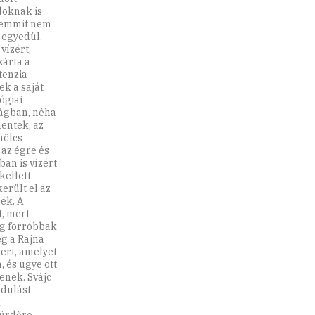
doknak is
 semmit nem
 egyedül.
vízért,
zárta a
tenzia
ek a saját
ógiai
zágban, néha
entek, az
mölcs
 az égre és
an is vízért
kellett
erült el az
ék. A
t, mert
ég forróbbak
eg a Rajna
ert, amelyet
, és ugye ott
senek. Svájc
ndulást
k