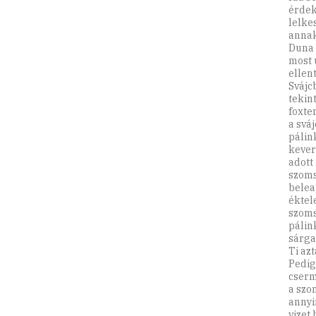
érdek
lelke
annak
Duna 
most 
ellent
Svájc
tekin
foxte
a svá
pálin
keveré
adott 
szoms
belea
éktel
szoms
pálin
sárga
Ti az
Pedig
cserm
a szo
annyi
vizet