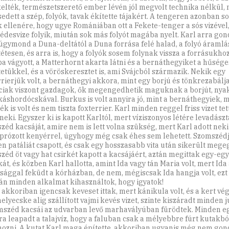
elték, természetszerető ember lévén jól megvolt technika nélkül, 
sedett a szép, folyók, tavak ékítette tájakért. A tengeren azonban s
 ellenére, hogy ugye Romániában ott a Fekete-tenger a sós vizével
édesvize folyik, miután sok más folyót magába nyelt. Karl arra gond
úgymond a Duna-deltától a Duna forrása felé halad, a folyó áramlás
étesen, és arra is, hogy a folyók sosem folynak vissza a forrásukhoz
ba vágyott, a Matterhornt akarta látni és a bernáthegyiket a hűsége
tetükkel, és a vöröskeresztet is, ami Svájcból származik. Nekik egy
rrierjük volt, a bernáthegyi akkora, mint egy borjú és tönkrezabálja
jciak viszont gazdagok, ők megengedhetik maguknak a borjút, nya
káshordócskával. Burkus is volt annyira jó, mint a bernáthegyiek, 
k is volt és nem tiszta foxterrier. Karl minden reggel friss vizet tet
neki. Egyszer ki is kapott Karltól, mert víziszonyos létére levadászt
zéd kacsáját, amire nem is lett volna szükség, mert Karl adott neki 
prózott kenyérrel, úgyhogy még csak éhes sem lehetett. Szomszéd
en patáliát csapott, és csak egy hosszasabb vita után sikerült mege
zéd öt vagy hat csirkét kapott a kacsájáért, aztán megittak egy-eg
kát, és közben Karl hallotta, amint Ida vagy tán Maria volt, mert Id
sággal feküdt a kórházban, de nem, mégiscsak Ida hangja volt, ezt
tán minden alkalmat kihasználtok, hogy igyatok!
 akkoriban igencsak keveset ittak, mert kánikula volt, és a kert vég
elyecske alig szállított vajmi kevés vizet, szinte kiszáradt minden 
mszéd kacsái az udvarban levő marhavályúban fürödtek. Minden e
ra leapadt a talajvíz, hogy a faluban csak a mélyebbre fúrt kutakbó
 hozni. A kutat Karl maga építette, akkoriban ugyanis még nem gon