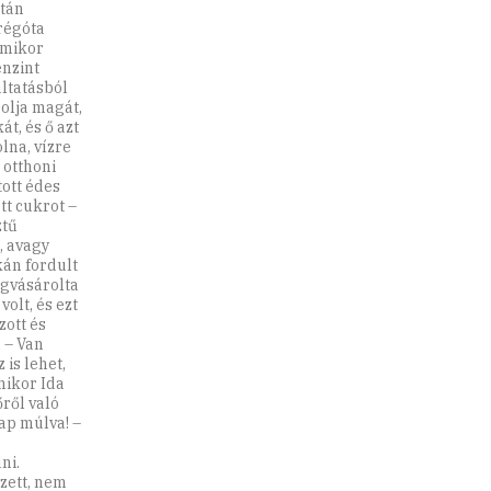
után
régóta
Amikor
enzint
altatásból
bolja magát,
t, és ő azt
lna, vízre
 otthoni
tott édes
tt cukrot –
ztű
, avagy
kán fordult
egvásárolta
olt, és ezt
zott és
 – Van
 is lehet,
mikor Ida
ről való
nap múlva! –
ni.
ezett, nem