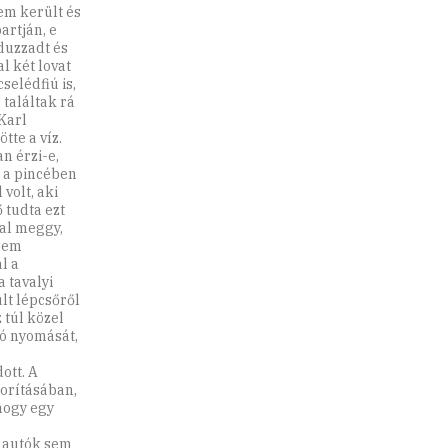
em került és
artján, e
duzzadt és
l két lovat
selédfiú is,
 találtak rá
 Karl
tte a víz.
n érzi-e,
t a pincében
volt, aki
ő tudta ezt
zal meggy,
osem
l a
 tavalyi
lt lépcsőről
 túl közel
dó nyomását,
ott. A
zorításában,
hogy egy
az autók sem