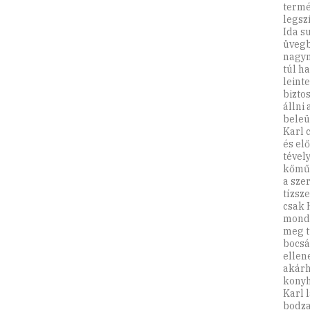
termé
legsz
Ida s
üvegb
nagym
túl ha
leint
bizto
állni 
beleü
Karl 
és el
tével
kőműv
a sze
tízsz
csak 
mondo
meg t
bocsá
ellen
akárh
konyh
Karl 
bodzas