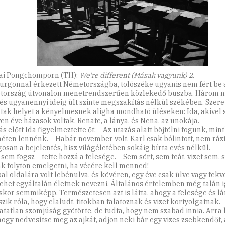
ai Pongchomporn (TH):
We're different (Másak vagyunk) 2
.
furgonnal érkezett Németországba, tolószéke ugyanis nem fért be
ország útvonalon menetrendszerűen közlekedő buszba. Három na
, és ugyanennyi ideig ült szinte megszakítás nélkül székében. Szere
ltak helyet a kényelmesnek aligha mondható üléseken: Ida, akivel 
en éve házasok voltak, Renate, a lánya, és Nena, az unokája.
s előtt Ida figyelmeztette őt: – Az utazás alatt böjtölni fogunk, min
éten lennénk. – Habár november volt. Karl csak bólintott, nem rá
gosan a bejelentés, hisz világéletében sokáig bírta evés nélkül.
 sem fogsz – tette hozzá a felesége. – Sem sört, sem teát, vizet sem
k folyton emelgetni, ha vécére kell menned!
al oldalára volt lebénulva, és kövéren, egy éve csak ülve vagy fekve 
ehet egyáltalán életnek nevezni. Általános értelemben még talán i
skor semmiképp. Természetesen azt is látta, ahogy a felesége és l
szik róla, hogy elaludt, titokban falatoznak és vizet kortyolgatnak.
atatlan szomjúság gyötörte, de tudta, hogy nem szabad innia. Arra 
 hogy nedvesítse meg az ajkát, adjon neki bár egy vizes zsebkendőt,