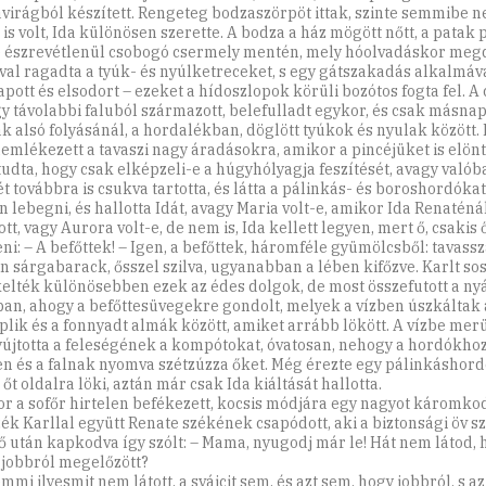
virágból készített. Rengeteg bodzaszörpöt ittak, szinte semmibe n
is volt, Ida különösen szerette. A bodza a ház mögött nőtt, a patak p
e észrevétlenül csobogó csermely mentén, mely hóolvadáskor meg
al ragadta a tyúk- és nyúlketreceket, s egy gátszakadás alkalmáva
apott és elsodort – ezeket a hídoszlopok körüli bozótos fogta fel. A c
gy távolabbi faluból származott, belefulladt egykor, és csak másnap
ak alsó folyásánál, a hordalékban, döglött tyúkok és nyulak között.
aemlékezett a tavaszi nagy áradásokra, amikor a pincéjüket is elöntö
udta, hogy csak elképzeli-e a húgyhólyagja feszítését, avagy valóba
t továbbra is csukva tartotta, és látta a pálinkás- és boroshordóka
n lebegni, és hallotta Idát, avagy Maria volt-e, amikor Ida Renaténál 
tt, vagy Aurora volt-e, de nem is, Ida kellett legyen, mert ő, csakis 
eni: – A befőttek! – Igen, a befőttek, háromféle gyümölcsből: tavass
n sárgabarack, ősszel szilva, ugyanabban a lében kifőzve. Karlt s
elték különösebben ezek az édes dolgok, de most összefutott a nyá
ban, ahogy a befőttesüvegekre gondolt, melyek a vízben úszkáltak a
lik és a fonnyadt almák között, amiket arrább lökött. A vízbe merü
újtotta a feleségének a kompótokat, óvatosan, nehogy a hordókhoz
n és a falnak nyomva szétzúzza őket. Még érezte egy pálinkáshor
őt oldalra löki, aztán már csak Ida kiáltását hallotta.
r a sofőr hirtelen befékezett, kocsis módjára egy nagyot káromkod
zék Karllal együtt Renate székének csapódott, aki a biztonsági öv s
ő után kapkodva így szólt: – Mama, nyugodj már le! Hát nem látod, 
i jobbról megelőzött?
mmi ilyesmit nem látott, a svájcit sem, és azt sem, hogy jobbról, s 