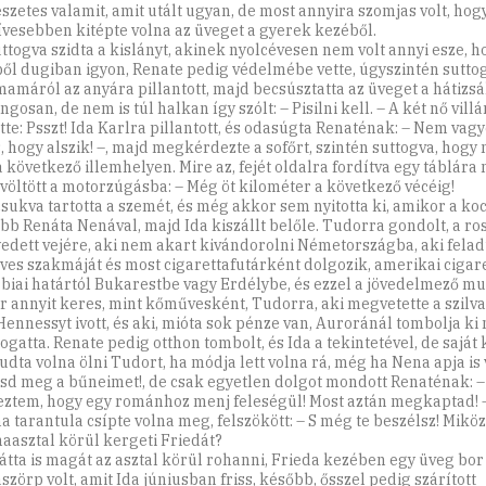
szetes valamit, amit utált ugyan, de most annyira szomjas volt, hog
ívesebben kitépte volna az üveget a gyerek kezéből.
uttogva szidta a kislányt, akinek nyolcévesen nem volt annyi esze, h
ől dugiban igyon, Renate pedig védelmébe vette, úgyszintén sutto
amáról az anyára pillantott, majd becsúsztatta az üveget a hátizs
ngosan, de nem is túl halkan így szólt: – Pisilni kell. – A két nő vi
ette: Psszt! Ida Karlra pillantott, és odasúgta Renaténak: – Nem va
s, hogy alszik! –, majd megkérdezte a sofőrt, szintén suttogva, hogy
a következő illemhelyen. Mire az, fejét oldalra fordítva egy táblára 
völtött a motorzúgásba: – Még öt kilométer a következő vécéig!
csukva tartotta a szemét, és még akkor sem nyitotta ki, amikor a koc
őbb Renáta Nenával, majd Ida kiszállt belőle. Tudorra gondolt, a ro
yedett vejére, aki nem akart kivándorolni Németországba, aki felad
es szakmáját és most cigarettafutárként dolgozik, amerikai cigare
rbiai határtól Bukarestbe vagy Erdélybe, és ezzel a jövedelmező m
er annyit keres, mint kőművesként, Tudorra, aki megvetette a szilv
Hennessyt ivott, és aki, mióta sok pénze van, Auroránál tombolja ki
gatta. Renate pedig otthon tombolt, és Ida a tekintetével, de saját 
udta volna ölni Tudort, ha módja lett volna rá, még ha Nena apja is 
sd meg a bűneimet!, de csak egyetlen dolgot mondott Renaténak: –
eztem, hogy egy románhoz menj feleségül! Most aztán megkaptad! 
a tarantula csípte volna meg, felszökött: – S még te beszélsz! Mikö
aasztal körül kergeti Friedát?
látta is magát az asztal körül rohanni, Frieda kezében egy üveg bor
zörp volt, amit Ida júniusban friss, később, ősszel pedig szárított