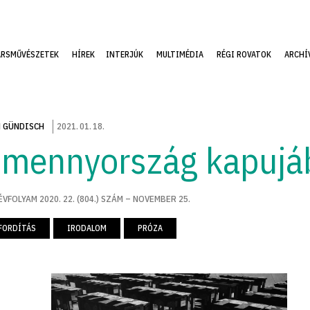
ÁRSMŰVÉSZETEK
HÍREK
INTERJÚK
MULTIMÉDIA
RÉGI ROVATOK
ARCHÍ
 GÜNDISCH
2021
.
01
.
18
.
 mennyország kapujá
ÉVFOLYAM 2020. 22. (804.) SZÁM – NOVEMBER 25.
FORDÍTÁS
IRODALOM
PRÓZA