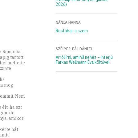
2026)
NÁNIA HANNA
Rostában a szem
SZÉLYES-PÁL DÁNIEL
 a Románia–
pig tartott
Arról írni, amiről nehéz – interjú
Farkas Wellmann Éva költővel
ttei mellette
szinte
tha
zta meg
, semmit. Nem
élt, ha ezt
gen, de
ánya, amikor
kérte hát
 amit